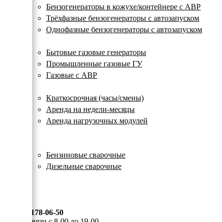
с
Бензогенераторы в кожухе/контейнере с АВР
автозапуском
Трёхфазные бензогенераторы с автозапуском
Однофазные бензогенераторы с автозапуском
Газовые генераторы
Бытовые газовые генераторы
Промышленные газовые ГУ
Газовые с АВР
Аренда генераторов
Краткосрочная (часы/смены)
Аренда на недели-месяцы
Аренда нагрузочных модулей
Электростанции бу
Сварочные генераторы
Бензиновые сварочные
Дизельные сварочные
ОПЛАТА И ДОСТАВКА
КОНТАКТЫ
8 (495) 178-06-50
Мы на связи с 8-00 до 19-00