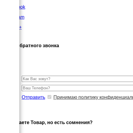
FaceBook
Instagram
Google+
×
Заказ обратного звонка
Отправить
Принимаю политику конфиденциал
×
Выбираете Товар, но есть сомнения?