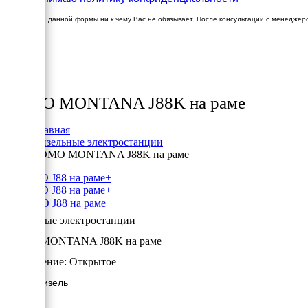
Заполнение данной формы ни к чему Вас не обязывает. После консультации с менеджер
×
Товары
SDMO MONTANA J88K на раме
Главная
Дизельные электростанции
SDMO MONTANA J88K на раме
+
+
Дизельные электростанции
SDMO MONTANA J88K на раме
Исполнение:
Открытое
64 кВт/Дизель