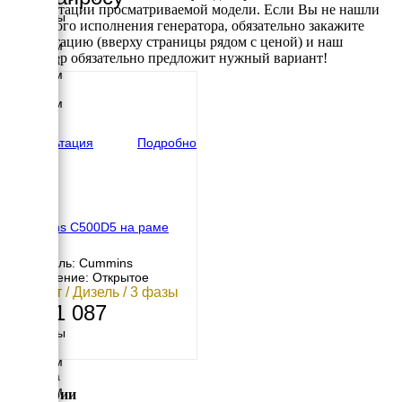
комплектации просматриваемой модели. Если Вы не нашли
Размеры
требуемого исполнения генератора, обязательно закажите
Длина
консультацию (вверху страницы рядом с ценой) и наш
5500 мм
менеджер обязательно предложит нужный вариант!
Ширина
1700 мм
Высота
2550 мм
вес
6499 кг
Консультация
Подробно
Cummins C500D5 на раме
Двигатель: Cummins
Исполнение: Открытое
364 кВт / Дизель / 3 фазы
6 261 087
Размеры
Длина
3430 мм
Ширина
1500 мм
Категории