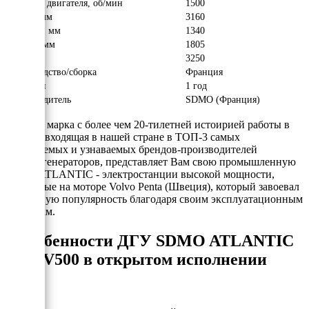
Обороты двигателя, об/мин
1500
Длина, мм
3160
Ширина, мм
1340
Высота, мм
1805
Вес, кг
3250
Производство/сборка
Франция
Гарантия
1 год
Производитель
SDMO (Франция)
SDMO - марка с более чем 20-тилетней истоирией работы в
России, входящая в нашей стране в ТОП-3 самых
продаваемых и узнаваемых брендов-производителей
электрогенераторов, представляет Вам свою промышленную
серию ATLANTIC - электростанции высокой мощности,
собранные на моторе Volvo Penta (Швеция), который завоевал
всемирную популярность благодаря своим эксплуатационным
качествам.
Особенности ДГУ SDMO ATLANTIC
V500 в открытом исполнении