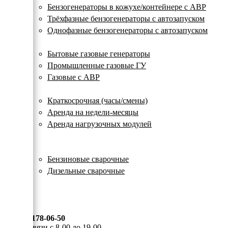
с
Бензогенераторы в кожухе/контейнере с АВР
автозапуском
Трёхфазные бензогенераторы с автозапуском
Однофазные бензогенераторы с автозапуском
Газовые генераторы
Бытовые газовые генераторы
Промышленные газовые ГУ
Газовые с АВР
Аренда генераторов
Краткосрочная (часы/смены)
Аренда на недели-месяцы
Аренда нагрузочных модулей
Электростанции бу
Сварочные генераторы
Бензиновые сварочные
Дизельные сварочные
ОПЛАТА И ДОСТАВКА
КОНТАКТЫ
8 (495) 178-06-50
Мы на связи с 8-00 до 19-00