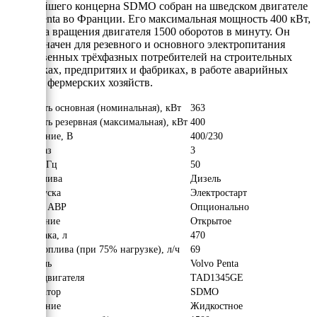
известейшего концерна SDMO собран на шведском двигателе
Volvo Penta во Франции. Его максимальная мощность 400 кВт,
а частота вращения двигателя 1500 оборотов в минуту. Он
предназначен для резевного и основного электропитания
ответственных трёхфазных потребителей на строительных
площадках, предпритяих и фабриках, в работе аварийных
служб и фермерских хозяйств.
Мощность основная (номинальная), кВт
363
Мощность резервная (максимальная), кВт
400
Напряжение, В
400/230
Число фаз
3
Частота, Гц
50
Вид топлива
Дизель
Тип запуска
Электростарт
Наличие АВР
Опционально
Исполнение
Открытое
Объём бака, л
470
Расход топлива (при 75% нагрузке), л/ч
69
Двигатель
Volvo Penta
Модель двигателя
TAD1345GE
Альтернатор
SDMO
Охлаждение
Жидкостное