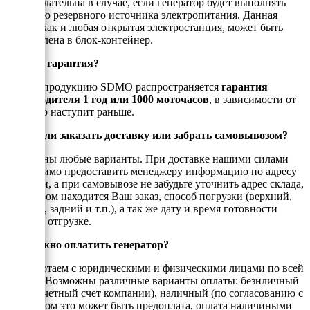
даже желательна в случае, если генератор будет выполнять
функцию резервного источника электропитания. Данная
модель,как и любая открытая электростанция, может быть
установлена в блок-контейнер.
Есть ли гарантия?
На всю продукцию SDMO распространяется
гарантия
производителя 1 год или 1000 моточасов
, в зависимости от
того, что наступит раньше.
Можно ли заказать доставку или забрать самовывозом?
Возможны любые варианты. При доставке нашими силами
необходимо предоставить менеджеру информацию по адресу
доставки, а при самовывозе не забудьте уточнить адрес склада,
на котором находится Ваш заказ, способ погрузки (верхний,
боковой, задний и т.п.), а так же дату и время готовности
товара к отгрузке.
Как можно оплатить генератор?
Мы работаем с юридическими и физическими лицами по всей
России. Возможны различные варианты оплаты: безнличный
(на рассчетный счет компании), наличный (по согласованию с
енеджером это может быть предоплата, оплата наличиными