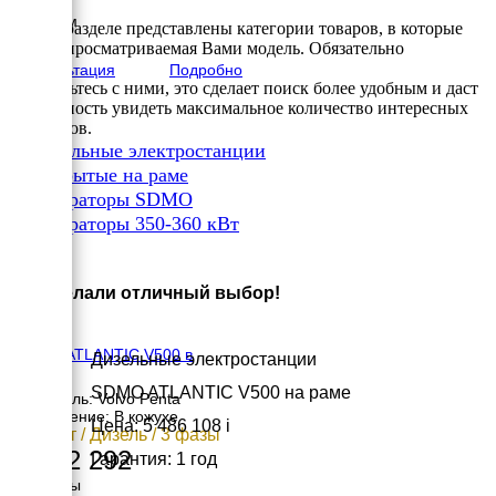
Высота
2070 мм
В этом разделе представлены категории товаров, в которые
вес
входит просматриваемая Вами модель. Обязательно
4825 кг
Консультация
Подробно
ознакомьтесь с ними, это сделает поиск более удобным и даст
возможность увидеть максимальное количество интересных
вариантов.
✔
Дизельные электростанции
✔
Открытые на раме
✔
Генераторы SDMO
✔
Генераторы 350-360 кВт
×
Вы сделали отличный выбор!
SDMO ATLANTIC V500 в
Дизельные электростанции
кожухе
SDMO ATLANTIC V500 на раме
Двигатель: Volvo Penta
Исполнение: В кожухе
Цена: 5 486 108
i
363 кВт / Дизель / 3 фазы
6 342 292
Гарантия: 1 год
Размеры