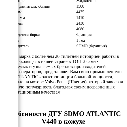
Охлаждение
Жидкостное
Обороты двигателя, об/мин
1500
Длина, мм
4475
Ширина, мм
1410
Высота, мм
2430
Вес, кг
4080
Производство/сборка
Франция
Гарантия
1 год
Производитель
SDMO (Франция)
SDMO - марка с более чем 20-тилетней истоирией работы в
России, входящая в нашей стране в ТОП-3 самых
продаваемых и узнаваемых брендов-производителей
электрогенераторов, представляет Вам свою промышленную
серию ATLANTIC - электростанции большой мощности,
собранные на моторе Volvo Penta (Швеция), который завоевал
всемирную популярность благодаря своим несравненных
эксплуатационным качествам.
Особенности ДГУ SDMO ATLANTIC
V440 в кожухе