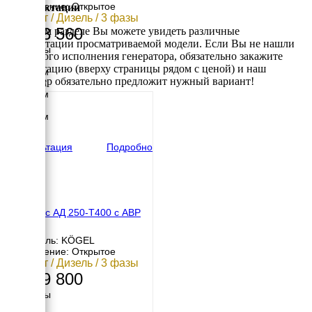
Исполнение: Открытое
Комплектации
327 кВт / Дизель / 3 фазы
5 883 560
В данном разделе Вы можете увидеть различные
комплектации просматриваемой модели. Если Вы не нашли
Размеры
требуемого исполнения генератора, обязательно закажите
Длина
консультацию (вверху страницы рядом с ценой) и наш
3430 мм
менеджер обязательно предложит нужный вариант!
Ширина
1500 мм
Высота
2070 мм
вес
4825 кг
Консультация
Подробно
Амперос АД 250-Т400 с АВР
Двигатель: KÖGEL
Исполнение: Открытое
250 кВт / Дизель / 3 фазы
1 829 800
Размеры
Длина