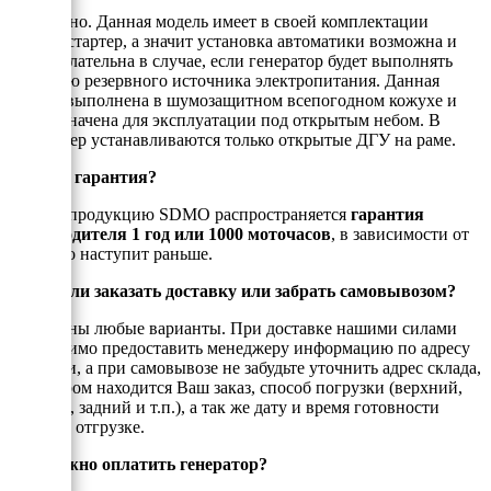
Да, можно. Данная модель имеет в своей комплектации
электростартер, а значит установка автоматики возможна и
даже желательна в случае, если генератор будет выполнять
функцию резервного источника электропитания. Данная
модель выполнена в шумозащитном всепогодном кожухе и
предназначена для эксплуатации под открытым небом. В
контейнер устанавливаются только открытые ДГУ на раме.
Есть ли гарантия?
На всю продукцию SDMO распространяется
гарантия
производителя 1 год или 1000 моточасов
, в зависимости от
того, что наступит раньше.
Можно ли заказать доставку или забрать самовывозом?
Возможны любые варианты. При доставке нашими силами
необходимо предоставить менеджеру информацию по адресу
доставки, а при самовывозе не забудьте уточнить адрес склада,
на котором находится Ваш заказ, способ погрузки (верхний,
боковой, задний и т.п.), а так же дату и время готовности
товара к отгрузке.
Как можно оплатить генератор?