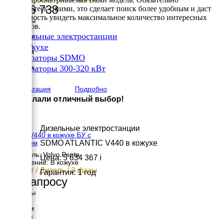
4 776 738
ознакомьтесь с ними, это сделает поиск более удобным и даст
возможность увидеть максимальное количество интересных
Размеры
вариантов.
Длина
✔
Дизельные электростанции
3160 мм
Ширина
✔
В кожухе
1340 мм
✔
Генераторы SDMO
Высота
✔
1805 мм
Генераторы 300-320 кВт
вес
×
3110 кг
Консультация
Подробно
Вы сделали отличный выбор!
Дизельные электростанции
SDMO V440 в кожухе БУ с
SDMO ATLANTIC V440 в кожухе
пробегом
Двигатель: Volvo Penta
Цена: 5 634 367
i
Исполнение: В кожухе
320 кВт / Дизель / 3 фазы
Гарантия: 1 год
По запросу
Размеры
Длина
4475 мм
Ширина