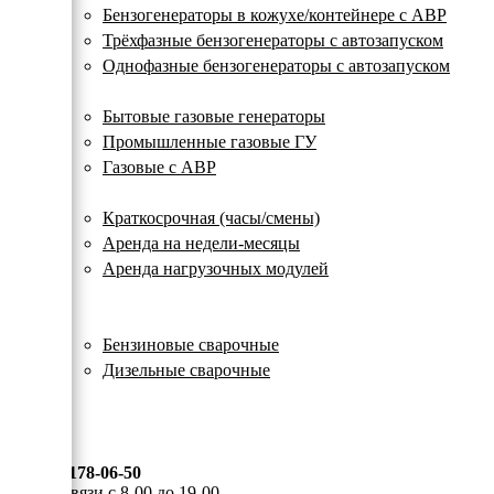
с
Бензогенераторы в кожухе/контейнере с АВР
автозапуском
Трёхфазные бензогенераторы с автозапуском
Однофазные бензогенераторы с автозапуском
Газовые генераторы
Бытовые газовые генераторы
Промышленные газовые ГУ
Газовые с АВР
Аренда генераторов
Краткосрочная (часы/смены)
Аренда на недели-месяцы
Аренда нагрузочных модулей
Электростанции бу
Сварочные генераторы
Бензиновые сварочные
Дизельные сварочные
ОПЛАТА И ДОСТАВКА
КОНТАКТЫ
8 (495) 178-06-50
Мы на связи с 8-00 до 19-00