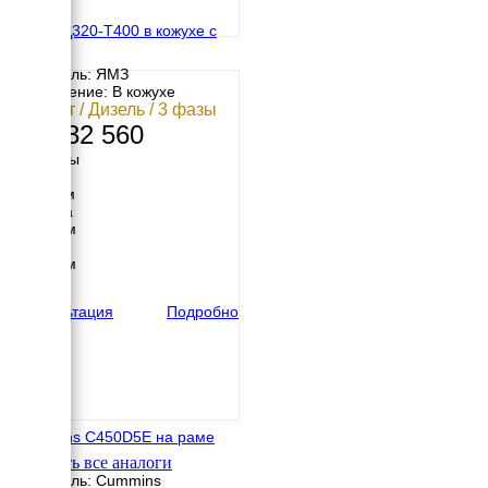
ЯМЗ АД320-Т400 в кожухе с
АВР
Двигатель: ЯМЗ
Исполнение: В кожухе
320 кВт / Дизель / 3 фазы
13 132 560
Размеры
Длина
3115 мм
Ширина
1230 мм
Высота
1366 мм
вес
1570 кг
Консультация
Подробно
Cummins C450D5E на раме
Смотреть все аналоги
Двигатель: Cummins