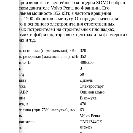
кожухе производства известейшего концерна SDMO собран
на шведском двигателе Volvo Penta во Франции. Его
максимальная мощность 352 кВт, а частота вращения
двигателя 1500 оборотов в минуту. Он предназначен для
резевного и основного электропитания ответственных
трёхфазных потребителей на строительных площадках,
предпритяих и фабриках, торговых центрах и на фермерских
хозяйствах и т.д.
Мощность основная (номинальная), кВт
320
Мощность резервная (максимальная), кВт
352
Напряжение, В
400/230
Число фаз
3
Частота, Гц
50
Вид топлива
Дизель
Тип запуска
Электростарт
Наличие АВР
Опционально
Исполнение
В кожухе
Объём бака, л
470
Расход топлива (при 75% нагрузке), л/ч
63
Двигатель
Volvo Penta
Модель двигателя
TAD1344GE
Альтернатор
SDMO