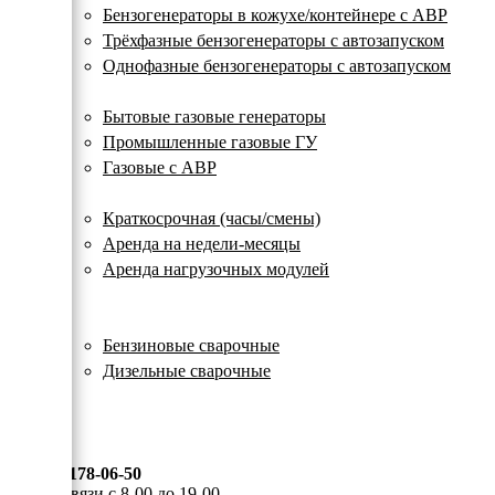
с
Бензогенераторы в кожухе/контейнере с АВР
автозапуском
Трёхфазные бензогенераторы с автозапуском
Однофазные бензогенераторы с автозапуском
Газовые генераторы
Бытовые газовые генераторы
Промышленные газовые ГУ
Газовые с АВР
Аренда генераторов
Краткосрочная (часы/смены)
Аренда на недели-месяцы
Аренда нагрузочных модулей
Электростанции бу
Сварочные генераторы
Бензиновые сварочные
Дизельные сварочные
ОПЛАТА И ДОСТАВКА
КОНТАКТЫ
8 (495) 178-06-50
Мы на связи с 8-00 до 19-00