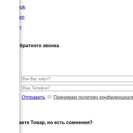
FaceBook
Instagram
Google+
×
Заказ обратного звонка
Отправить
Принимаю политику конфиденциал
×
Выбираете Товар, но есть сомнения?