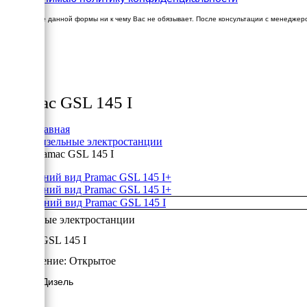
Заполнение данной формы ни к чему Вас не обязывает. После консультации с менеджер
×
Товары
Pramac GSL 145 I
Главная
Дизельные электростанции
Pramac GSL 145 I
+
+
Дизельные электростанции
Pramac GSL 145 I
Исполнение:
Открытое
102 кВт/Дизель