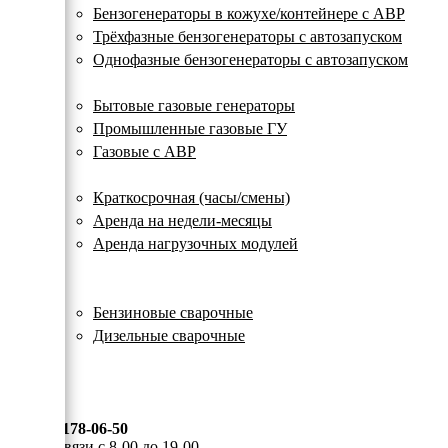
с
Бензогенераторы в кожухе/контейнере с АВР
автозапуском
Трёхфазные бензогенераторы с автозапуском
Однофазные бензогенераторы с автозапуском
Газовые генераторы
Бытовые газовые генераторы
Промышленные газовые ГУ
Газовые с АВР
Аренда генераторов
Краткосрочная (часы/смены)
Аренда на недели-месяцы
Аренда нагрузочных модулей
Электростанции бу
Сварочные генераторы
Бензиновые сварочные
Дизельные сварочные
ОПЛАТА И ДОСТАВКА
КОНТАКТЫ
8 (495) 178-06-50
Мы на связи с 8-00 до 19-00