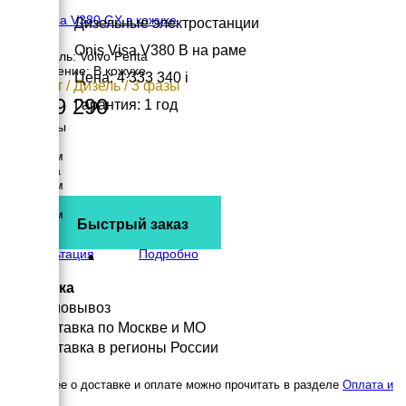
Onis Visa V380 GX в кожухе
Дизельные электростанции
Onis Visa V380 B на раме
Двигатель: Volvo Penta
Исполнение: В кожухе
Цена: 4 333 340
i
300 кВт / Дизель / 3 фазы
4 799 290
Гарантия: 1 год
Размеры
Длина
4000 мм
Ширина
1300 мм
Высота
2400 мм
Быстрый заказ
вес
4700 кг
Консультация
Подробно
Доставка
Самовывоз
Доставка по Москве и МО
Доставка в регионы России
Подробнее о доставке и оплате можно прочитать в разделе
Оплата и
доставка