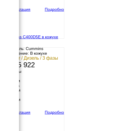
вес
2756 кг
Консультация
Подробно
Cummins C400D5E в кожухе
Двигатель: Cummins
Исполнение: В кожухе
291 кВт / Дизель / 3 фазы
6 785 922
Размеры
Длина
5110 мм
Ширина
1560 мм
Высота
2480 мм
вес
5887 кг
Консультация
Подробно