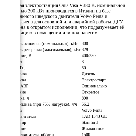
Дизельная электростанция Onis Visa V380 B, номинальной
мощностью 300 кВт производится в Италии на базе
оригинального шведского двигателя Volvo Penta и
предназначена для основной или аварийной работы. ДГУ
выполнена в открытом исполнении, что подразумевает её
эксплуатацию в помещении или под навесом.
Мощность основная (номинальная), кВт
300
Мощность резервная (максимальная), кВт
329
Напряжение, В
400/230
Число фаз
3
Частота, Гц
50
Вид топлива
Дизель
Тип запуска
Электростарт
Наличие АВР
Опционально
Исполнение
Открытое
Объём бака, л
890
Расход топлива (при 75% нагрузке), л/ч
56.2
Двигатель
Volvo Penta
Модель двигателя
TAD 1343 GE
Альтернатор
Stamford
Охлаждение
Жидкостное
Обороты двигателя, об/мин
1500