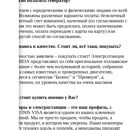
Как можно оплатить генератор?
Мы работаем с юридическими и физическими лицами по всей
России. Возможны различные варианты оплаты: безнличный
(на рассчетный счет компании), наличный (по согласованию с
енеджером это может быть предоплата, оплата наличиными
при получении, оплата переводом с карты на карту) или
любой другой способ по согласованию.
Я сомневаюсь в качестве. Стоит ли, всё таки, покупать?
С уверенностью заявляем – покупать стоит! Электрсотанции
ОНИС ВИЗА представляют из себя оригинальное итальянское
оборудование с более чем полувековой историей, собранное
только на самых известных и проверенных двигателях,
относящееся к сегментам "Бизнес" и "Премиум", а,
ссотвесттвенно, их уровень качества на очень высоком
уровне!
Почему стоит купить именно у Вас?
Генераторы и электростанции – это наш профиль,
а
техника ONIS VISA является одним из наших ключевых
направлений. Мы не просто продаем, чтобы продать, а
реализуем продукт, в котором мы уверены. Наши инженеры
знают эту технику вдоль и поперёк, а менеджеры проходят