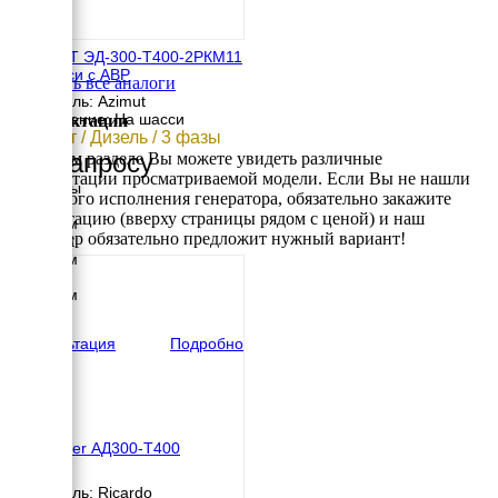
АЗИМУТ ЭД-300-Т400-2РКМ11
на шасси с АВР
Смотреть все аналоги
Двигатель: Azimut
Исполнение: На шасси
Комплектации
300 кВт / Дизель / 3 фазы
По запросу
В данном разделе Вы можете увидеть различные
комплектации просматриваемой модели. Если Вы не нашли
Размеры
требуемого исполнения генератора, обязательно закажите
Длина
консультацию (вверху страницы рядом с ценой) и наш
5300 мм
менеджер обязательно предложит нужный вариант!
Ширина
2050 мм
Высота
3600 мм
вес
4326 кг
Консультация
Подробно
EcoPower АД300-T400
Двигатель: Ricardo