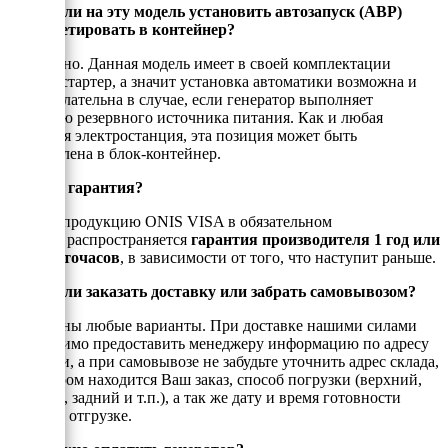
Можно ли на эту модель установить автозапуск (АВР)
и запакетировать в контейнер?
Да, можно. Данная модель имеет в своей комплектации
электростартер, а значит установка автоматики возможна и
даже желательна в случае, если генератор выполняет
функцию резервного источника питания. Как и любая
открытая электростанция, эта позиция может быть
установлена в блок-контейнер.
Есть ли гарантия?
На всю продукцию ONIS VISA в обязательном
порядке распространяется
гарантия производителя 1 год или
1000 моточасов
, в зависимости от того, что наступит раньше.
Можно ли заказать доставку или забрать самовывозом?
Возможны любые варианты. При доставке нашими силами
необходимо предоставить менеджеру информацию по адресу
доставки, а при самовывозе не забудьте уточнить адрес склада,
на котором находится Ваш заказ, способ погрузки (верхний,
боковой, задний и т.п.), а так же дату и время готовности
товара к отгрузке.