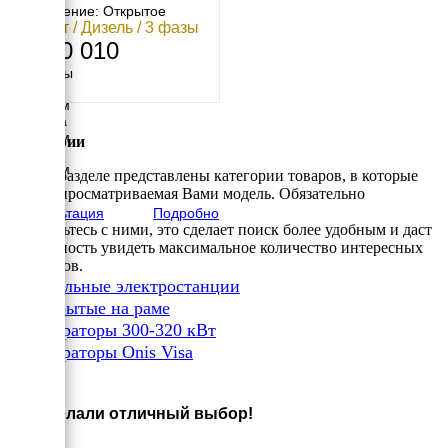
Исполнение: Открытое
300 кВт / Дизель / 3 фазы
2 100 010
Размеры
Длина
3100 мм
Ширина
1200 мм
Категории
Высота
1750 мм
В этом разделе представлены категории товаров, в которые
вес
входит просматриваемая Вами модель. Обязательно
2200 кг
Консультация
Подробно
ознакомьтесь с ними, это сделает поиск более удобным и даст
возможность увидеть максимальное количество интересных
вариантов.
✔
Дизельные электростанции
✔
Открытые на раме
✔
Генераторы 300-320 кВт
✔
Генераторы Onis Visa
×
Вы сделали отличный выбор!