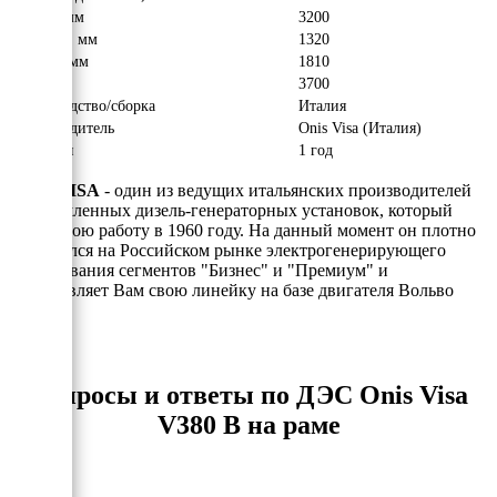
Длина, мм
3200
Ширина, мм
1320
Высота, мм
1810
Вес, кг
3700
Производство/сборка
Италия
Производитель
Onis Visa (Италия)
Гарантия
1 год
ONIS VISA
- один из ведущих итальянских производителей
промышленных дизель-генераторных установок, который
начал свою работу в 1960 году. На данный момент он плотно
закрепился на Российском рынке электрогенерирующего
оборудования сегментов "Бизнес" и "Премиум" и
представляет Вам свою линейку на базе двигателя Вольво
Пента.
Вопросы и ответы по ДЭС Onis Visa
V380 B на раме