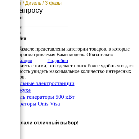
544 кВт / Дизель / 3 фазы
По запросу
Размеры
Длина
3500 мм
Ширина
1650 мм
Категории
Высота
2250 мм
В этом разделе представлены категории товаров, в которые
вес
входит просматриваемая Вами модель. Обязательно
4281 кг
Консультация
Подробно
ознакомьтесь с ними, это сделает поиск более удобным и даст
возможность увидеть максимальное количество интересных
вариантов.
✔
Дизельные электростанции
✔
В кожухе
✔
Дизель генераторы 500 кВт
✔
Генераторы Onis Visa
×
Вы сделали отличный выбор!