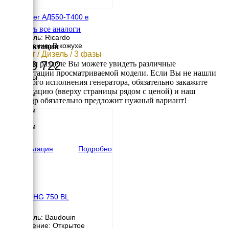
EcoPower АД550-T400 в
кожухе
Смотреть все аналоги
Двигатель: Ricardo
Исполнение: В кожухе
Комплектации
550 кВт / Дизель / 3 фазы
4 329 722
В данном разделе Вы можете увидеть различные
комплектации просматриваемой модели. Если Вы не нашли
Размеры
требуемого исполнения генератора, обязательно закажите
Длина
консультацию (вверху страницы рядом с ценой) и наш
3440 мм
менеджер обязательно предложит нужный вариант!
Ширина
1480 мм
Высота
2240 мм
вес
4350 кг
Консультация
Подробно
HERTZ HG 750 BL
Двигатель: Baudouin
Исполнение: Открытое