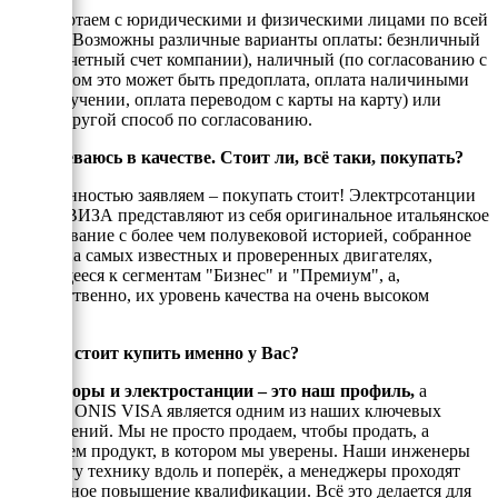
Мы работаем с юридическими и физическими лицами по всей
России. Возможны различные варианты оплаты: безнличный
(на рассчетный счет компании), наличный (по согласованию с
енеджером это может быть предоплата, оплата наличиными
при получении, оплата переводом с карты на карту) или
любой другой способ по согласованию.
Я сомневаюсь в качестве. Стоит ли, всё таки, покупать?
С уверенностью заявляем – покупать стоит! Электрсотанции
ОНИС ВИЗА представляют из себя оригинальное итальянское
оборудование с более чем полувековой историей, собранное
только на самых известных и проверенных двигателях,
относящееся к сегментам "Бизнес" и "Премиум", а,
ссотвесттвенно, их уровень качества на очень высоком
уровне!
Почему стоит купить именно у Вас?
Генераторы и электростанции – это наш профиль,
а
техника ONIS VISA является одним из наших ключевых
направлений. Мы не просто продаем, чтобы продать, а
реализуем продукт, в котором мы уверены. Наши инженеры
знают эту технику вдоль и поперёк, а менеджеры проходят
постоянное повышение квалификации. Всё это делается для