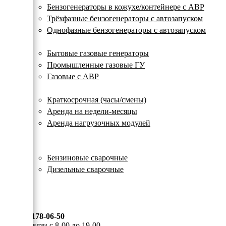
с
Бензогенераторы в кожухе/контейнере с АВР
автозапуском
Трёхфазные бензогенераторы с автозапуском
Однофазные бензогенераторы с автозапуском
Газовые генераторы
Бытовые газовые генераторы
Промышленные газовые ГУ
Газовые с АВР
Аренда генераторов
Краткосрочная (часы/смены)
Аренда на недели-месяцы
Аренда нагрузочных модулей
Электростанции бу
Сварочные генераторы
Бензиновые сварочные
Дизельные сварочные
ОПЛАТА И ДОСТАВКА
КОНТАКТЫ
8 (495) 178-06-50
Мы на связи с 8-00 до 19-00