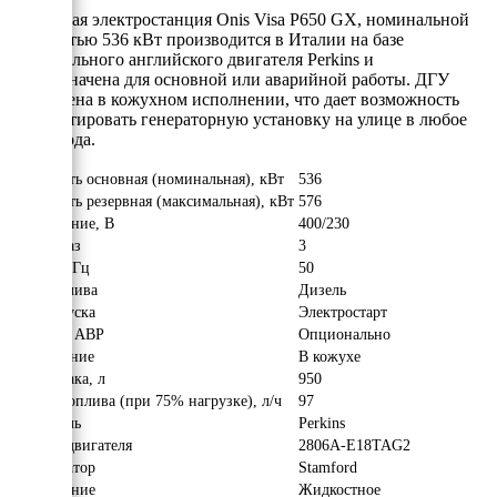
Дизельная электростанция Onis Visa P650 GX, номинальной
мощностью 536 кВт производится в Италии на базе
оригинального английского двигателя Perkins и
предназначена для основной или аварийной работы. ДГУ
выполнена в кожухном исполнении, что дает возможность
эксплуатировать генераторную установку на улице в любое
время года.
Мощность основная (номинальная), кВт
536
Мощность резервная (максимальная), кВт
576
Напряжение, В
400/230
Число фаз
3
Частота, Гц
50
Вид топлива
Дизель
Тип запуска
Электростарт
Наличие АВР
Опционально
Исполнение
В кожухе
Объём бака, л
950
Расход топлива (при 75% нагрузке), л/ч
97
Двигатель
Perkins
Модель двигателя
2806A-E18TAG2
Альтернатор
Stamford
Охлаждение
Жидкостное