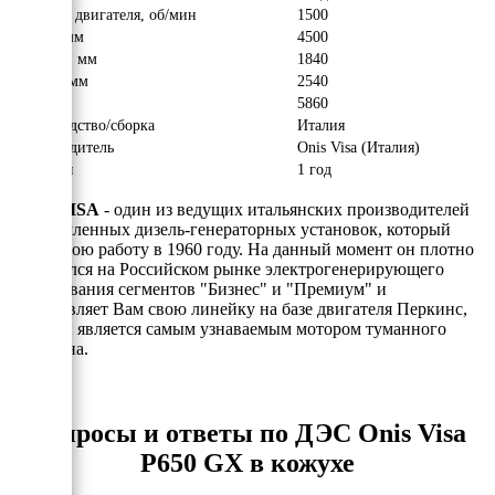
Обороты двигателя, об/мин
1500
Длина, мм
4500
Ширина, мм
1840
Высота, мм
2540
Вес, кг
5860
Производство/сборка
Италия
Производитель
Onis Visa (Италия)
Гарантия
1 год
ONIS VISA
- один из ведущих итальянских производителей
промышленных дизель-генераторных установок, который
начал свою работу в 1960 году. На данный момент он плотно
закрепился на Российском рынке электрогенерирующего
оборудования сегментов "Бизнес" и "Премиум" и
представляет Вам свою линейку на базе двигателя Перкинс,
который является самым узнаваемым мотором туманного
Альбиона.
Вопросы и ответы по ДЭС Onis Visa
P650 GX в кожухе