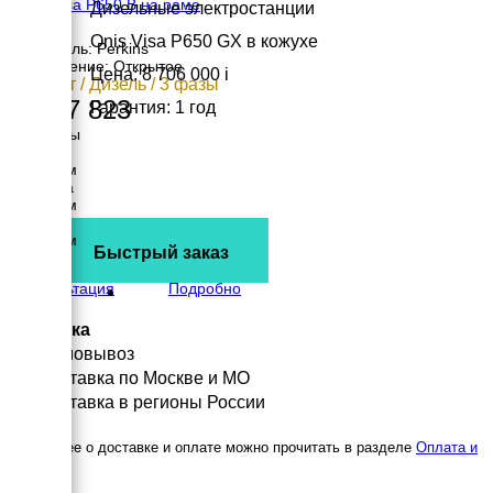
Onis Visa P650 B на раме
Дизельные электростанции
Onis Visa P650 GX в кожухе
Двигатель: Perkins
Исполнение: Открытое
Цена: 8 706 000
i
536 кВт / Дизель / 3 фазы
7 937 823
Гарантия: 1 год
Размеры
Длина
3500 мм
Ширина
1536 мм
Высота
2275 мм
Быстрый заказ
вес
4590 кг
Консультация
Подробно
Доставка
Самовывоз
Доставка по Москве и МО
Доставка в регионы России
Подробнее о доставке и оплате можно прочитать в разделе
Оплата и
доставка