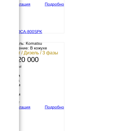
Консультация
Подробно
Denyo DCA-800SPK
Двигатель: Komatsu
Исполнение: В кожухе
560 кВт / Дизель / 3 фазы
14 320 000
Размеры
Длина
6110 мм
Ширина
1950 мм
Высота
2500 мм
вес
11200 кг
Консультация
Подробно