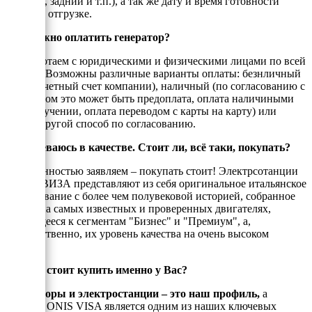
боковой, задний и т.п.), а так же дату и время готовности
товара к отгрузке.
Как можно оплатить генератор?
Мы работаем с юридическими и физическими лицами по всей
России. Возможны различные варианты оплаты: безнличный
(на рассчетный счет компании), наличный (по согласованию с
енеджером это может быть предоплата, оплата наличиными
при получении, оплата переводом с карты на карту) или
любой другой способ по согласованию.
Я сомневаюсь в качестве. Стоит ли, всё таки, покупать?
С уверенностью заявляем – покупать стоит! Электрсотанции
ОНИС ВИЗА представляют из себя оригинальное итальянское
оборудование с более чем полувековой историей, собранное
только на самых известных и проверенных двигателях,
относящееся к сегментам "Бизнес" и "Премиум", а,
ссотвесттвенно, их уровень качества на очень высоком
уровне!
Почему стоит купить именно у Вас?
Генераторы и электростанции – это наш профиль,
а
техника ONIS VISA является одним из наших ключевых