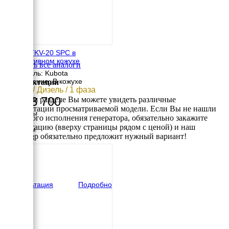
TOYO TKV-20 SPC в
декоративном кожухе
Смотреть все аналоги
Двигатель: Kubota
Исполнение: В кожухе
Комплектации
16 кВт / Дизель / 1 фаза
1 293 700
В данном разделе Вы можете увидеть различные
комплектации просматриваемой модели. Если Вы не нашли
Размеры
требуемого исполнения генератора, обязательно закажите
Длина
консультацию (вверху страницы рядом с ценой) и наш
1250 мм
менеджер обязательно предложит нужный вариант!
Ширина
650 мм
Высота
850 мм
вес
440 кг
Консультация
Подробно