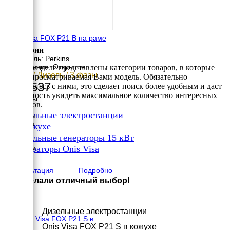
Onis Visa FOX P21 B на раме
Категории
Двигатель: Perkins
Исполнение: Открытое
В этом разделе представлены категории товаров, в которые
16 кВт / Дизель / 3 фазы
входит просматриваемая Вами модель. Обязательно
735 537
ознакомьтесь с ними, это сделает поиск более удобным и даст
возможность увидеть максимальное количество интересных
Размеры
вариантов.
Длина
✔
Дизельные электростанции
1420 мм
Ширина
✔
В кожухе
920 мм
✔
Дизельные генераторы 15 кВт
Высота
✔
1250 мм
Генераторы Onis Visa
вес
×
610 кг
Консультация
Подробно
Вы сделали отличный выбор!
Дизельные электростанции
БУ Onis Visa FOX P21 S в
Onis Visa FOX P21 S в кожухе
кожухе