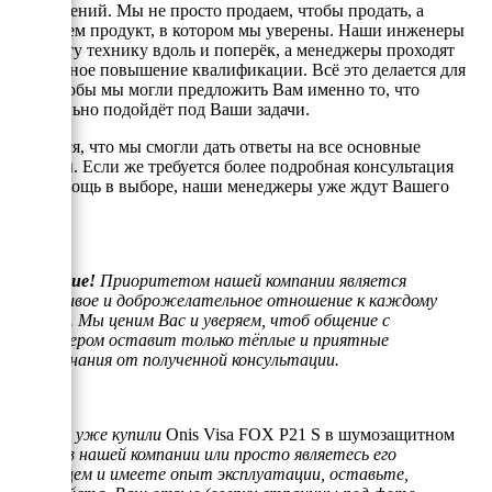
направлений. Мы не просто продаем, чтобы продать, а
реализуем продукт, в котором мы уверены. Наши инженеры
знают эту технику вдоль и поперёк, а менеджеры проходят
постоянное повышение квалификации. Всё это делается для
того, чтобы мы могли предложить Вам именно то, что
оптимально подойдёт под Ваши задачи.
Надеемся, что мы смогли дать ответы на все основные
вопросы. Если же требуется более подробная консультация
или помощь в выборе, наши менеджеры уже ждут Вашего
звонка.
Внимание!
Приоритетом нашей компании является
отзывчивое и доброжелательное отношение к каждому
клиенту. Мы ценим Вас и уверяем, чтоб общение с
менеджером оставит только тёплые и приятные
воспоминания от полученной консультации.
Если Вы уже купили
Onis Visa FOX P21 S в шумозащитном
кожухе
в нашей компании или просто являетесь его
владельцем и имеете опыт эксплуатации, оставьте,