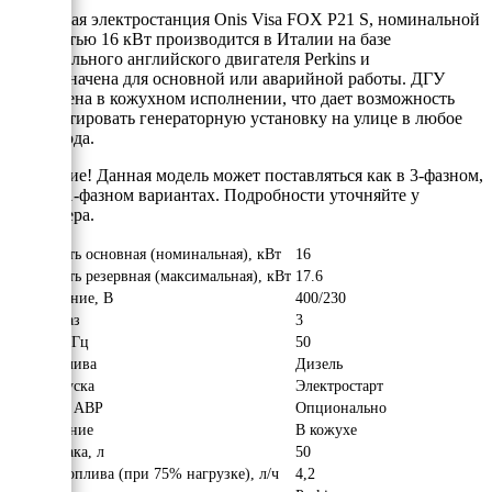
Дизельная электростанция Onis Visa FOX P21 S, номинальной
мощностью 16 кВт производится в Италии на базе
оригинального английского двигателя Perkins и
предназначена для основной или аварийной работы. ДГУ
выполнена в кожухном исполнении, что дает возможность
эксплуатировать генераторную установку на улице в любое
время года.
Внимание! Данная модель может поставляться как в 3-фазном,
так и в 1-фазном вариантах. Подробности уточняйте у
менеджера.
Мощность основная (номинальная), кВт
16
Мощность резервная (максимальная), кВт
17.6
Напряжение, В
400/230
Число фаз
3
Частота, Гц
50
Вид топлива
Дизель
Тип запуска
Электростарт
Наличие АВР
Опционально
Исполнение
В кожухе
Объём бака, л
50
Расход топлива (при 75% нагрузке), л/ч
4,2