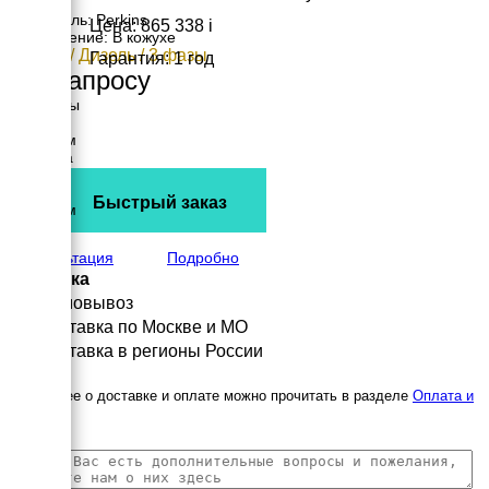
Двигатель: Perkins
Цена: 865 338
i
Исполнение: В кожухе
16 кВт / Дизель / 3 фазы
Гарантия: 1 год
По запросу
Размеры
Длина
1470 мм
Ширина
770 мм
Высота
Быстрый заказ
1350 мм
вес
690 кг
Консультация
Подробно
Доставка
Самовывоз
Доставка по Москве и МО
Доставка в регионы России
Подробнее о доставке и оплате можно прочитать в разделе
Оплата и
доставка