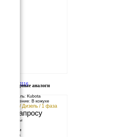
Kubota J116
Популярные аналоги
Двигатель: Kubota
Исполнение: В кожухе
16 кВт / Дизель / 1 фаза
По запросу
Размеры
Длина
1300 мм
Ширина