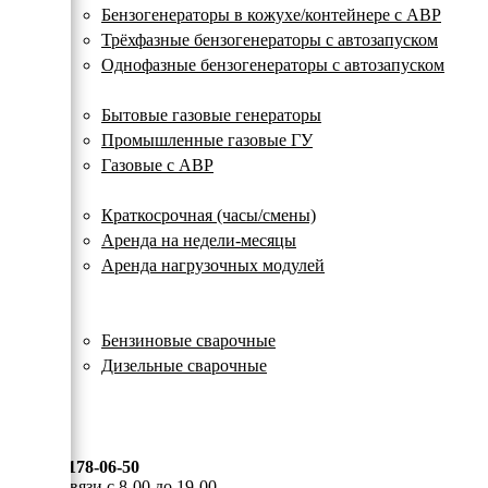
с
Бензогенераторы в кожухе/контейнере с АВР
автозапуском
Трёхфазные бензогенераторы с автозапуском
Однофазные бензогенераторы с автозапуском
Газовые генераторы
Бытовые газовые генераторы
Промышленные газовые ГУ
Газовые с АВР
Аренда генераторов
Краткосрочная (часы/смены)
Аренда на недели-месяцы
Аренда нагрузочных модулей
Электростанции бу
Сварочные генераторы
Бензиновые сварочные
Дизельные сварочные
ОПЛАТА И ДОСТАВКА
КОНТАКТЫ
8 (495) 178-06-50
Мы на связи с 8-00 до 19-00