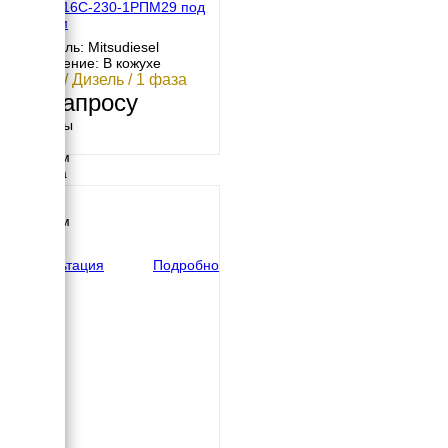
МД АД-16С-230-1РПМ29 под
капотом
Двигатель: Mitsudiesel
Исполнение: В кожухе
16 кВт / Дизель / 1 фаза
По запросу
Размеры
Длина
1750 мм
Ширина
950 мм
Высота
1250 мм
вес
720 кг
Консультация
Подробно