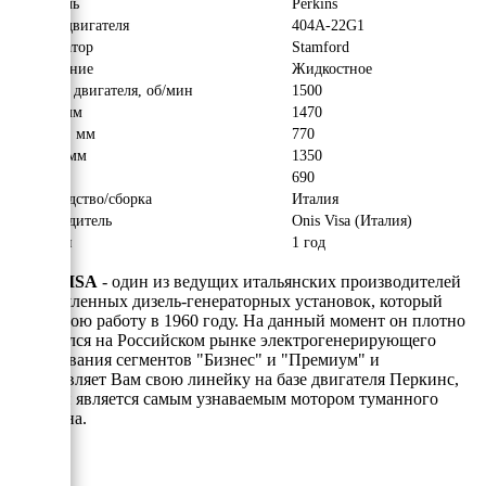
Двигатель
Perkins
Модель двигателя
404A-22G1
Альтернатор
Stamford
Охлаждение
Жидкостное
Обороты двигателя, об/мин
1500
Длина, мм
1470
Ширина, мм
770
Высота, мм
1350
Вес, кг
690
Производство/сборка
Италия
Производитель
Onis Visa (Италия)
Гарантия
1 год
ONIS VISA
- один из ведущих итальянских производителей
промышленных дизель-генераторных установок, который
начал свою работу в 1960 году. На данный момент он плотно
закрепился на Российском рынке электрогенерирующего
оборудования сегментов "Бизнес" и "Премиум" и
представляет Вам свою линейку на базе двигателя Перкинс,
который является самым узнаваемым мотором туманного
Альбиона.