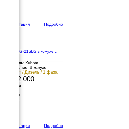
611 мм
Высота
922 мм
вес
380 кг
Консультация
Подробно
TOYO TG-21SBS в кожухе с
АВР
Двигатель: Kubota
Исполнение: В кожухе
15.6 кВт / Дизель / 1 фаза
2 032 000
Размеры
Длина
1750 мм
Ширина
700 мм
Высота
900 мм
вес
610 кг
Консультация
Подробно