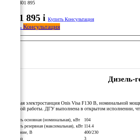
1 801 895
1 801 895
i
Купить
Консультация
Купить
Консультация
Дизель-г
Дизельная электростанция Onis Visa F130 B, номинальной мощн
аварийной работы. ДГУ выполнена в открытом исполнении, чт
Мощность основная (номинальная), кВт
104
Мощность резервная (максимальная), кВт
114.4
Напряжение, В
400/230
Число фаз
3