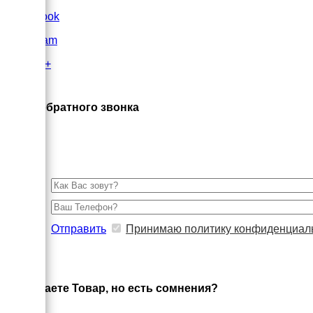
FaceBook
Instagram
Google+
×
Заказ обратного звонка
Отправить
Принимаю политику конфиденциал
×
Выбираете Товар, но есть сомнения?