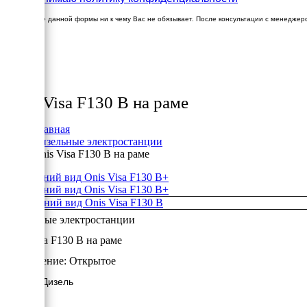
Заполнение данной формы ни к чему Вас не обязывает. После консультации с менеджер
×
Товары
Onis Visa F130 B на раме
Главная
Дизельные электростанции
Onis Visa F130 B на раме
+
+
Дизельные электростанции
Onis Visa F130 B на раме
Исполнение:
Открытое
104 кВт/Дизель