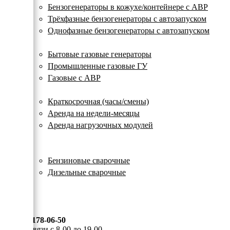
с
Бензогенераторы в кожухе/контейнере с АВР
автозапуском
Трёхфазные бензогенераторы с автозапуском
Однофазные бензогенераторы с автозапуском
Газовые генераторы
Бытовые газовые генераторы
Промышленные газовые ГУ
Газовые с АВР
Аренда генераторов
Краткосрочная (часы/смены)
Аренда на недели-месяцы
Аренда нагрузочных модулей
Электростанции бу
Сварочные генераторы
Бензиновые сварочные
Дизельные сварочные
ОПЛАТА И ДОСТАВКА
КОНТАКТЫ
8 (495) 178-06-50
Мы на связи с 8-00 до 19-00