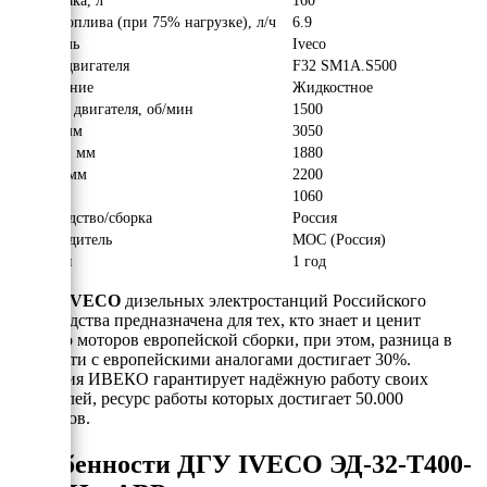
Объём бака, л
160
Расход топлива (при 75% нагрузке), л/ч
6.9
Двигатель
Iveco
Модель двигателя
F32 SM1A.S500
Охлаждение
Жидкостное
Обороты двигателя, об/мин
1500
Длина, мм
3050
Ширина, мм
1880
Высота, мм
2200
Вес, кг
1060
Производство/сборка
Россия
Производитель
МОС (Россия)
Гарантия
1 год
Серия IVECO
дизельных электростанций Российского
производства предназначена для тех, кто знает и ценит
качество моторов европейской сборки, при этом, разница в
стоимости с европейскими аналогами достигает 30%.
Компания ИВЕКО гарантирует надёжную работу своих
двигателей, ресурс работы которых достигает 50.000
моточасов.
Особенности ДГУ IVECO ЭД-32-Т400-