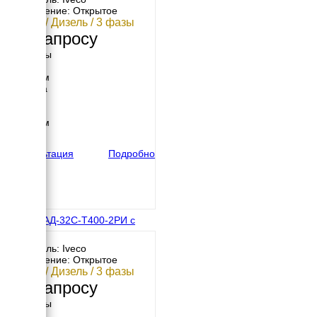
Исполнение: Открытое
32 кВт / Дизель / 3 фазы
По запросу
Размеры
Длина
1700 мм
Ширина
800 мм
Высота
1300 мм
вес
700 кг
Консультация
Подробно
IVECO АД-32С-Т400-2РИ с
АВР
Двигатель: Iveco
Исполнение: Открытое
32 кВт / Дизель / 3 фазы
По запросу
Размеры
Длина