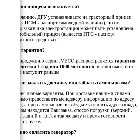
Какой тип прицепа используется?
По умолчанию, ДГУ устанавливаетс на тракторный прицеп
(выдается ПСМ - паспорт самоходной машины), но по
желанию заказчика электростанция может быть установлена
на автомобильный прицеп (выдается ПТС - паспорт
транспортного средства).
Есть ли гарантия?
На всю продукцию серии IVECO распространяется
гарантия
производителя 1 год или 1000 моточасов
, в зависимости от
того, что наступит раньше.
Можно ли заказать доставку или забрать самовывозом?
Возможны любые варианты. При доставке нашими силами
необходимо предоставить менеджеру информацию по адресу
доставки, а при самовывозе не забудьте уточнить адрес склада,
на котором находится Ваш заказ, способ погрузки (верхний,
боковой, задний и т.п.), а так же дату и время готовности
товара к отгрузке.
Как можно оплатить генератор?