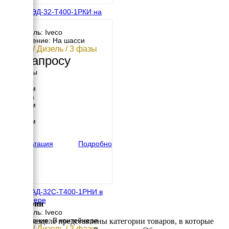
IVECO ЭД-32-Т400-1РКИ на
шасси
Двигатель: Iveco
Исполнение: На шасси
32 кВт / Дизель / 3 фазы
По запросу
Размеры
Длина
3050 мм
Ширина
1880 мм
Высота
2200 мм
вес
1060 кг
Консультация
Подробно
IVECO АД-32С-Т400-1РНИ в
контейнере
Категории
Двигатель: Iveco
Исполнение: В контейнере
В этом разделе представлены категории товаров, в которые
32 кВт / Дизель / 3 фазы