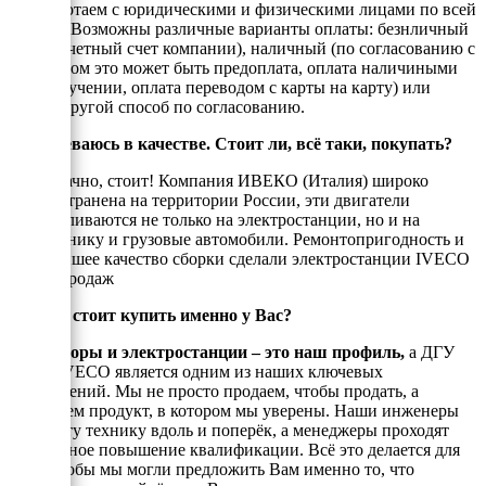
Мы работаем с юридическими и физическими лицами по всей
России. Возможны различные варианты оплаты: безнличный
(на рассчетный счет компании), наличный (по согласованию с
енеджером это может быть предоплата, оплата наличиными
при получении, оплата переводом с карты на карту) или
любой другой способ по согласованию.
Я сомневаюсь в качестве. Стоит ли, всё таки, покупать?
Однозначно, стоит! Компания ИВЕКО (Италия) широко
распространена на территории России, эти двигатели
устанавливаются не только на электростанции, но и на
спецтехнику и грузовые автомобили. Ремонтопригодность и
высочайшее качество сборки сделали электростанции IVECO
хитом продаж
Почему стоит купить именно у Вас?
Генераторы и электростанции – это наш профиль,
а ДГУ
серии IVECO является одним из наших ключевых
направлений. Мы не просто продаем, чтобы продать, а
реализуем продукт, в котором мы уверены. Наши инженеры
знают эту технику вдоль и поперёк, а менеджеры проходят
постоянное повышение квалификации. Всё это делается для
того, чтобы мы могли предложить Вам именно то, что