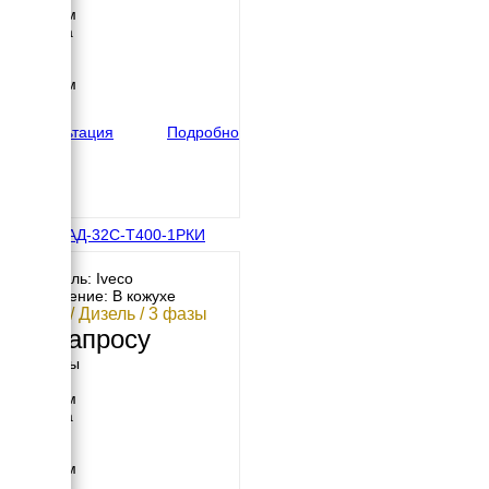
1700 мм
Ширина
800 мм
Высота
1300 мм
вес
700 кг
Консультация
Подробно
IVECO АД-32С-Т400-1РКИ
Двигатель: Iveco
Исполнение: В кожухе
32 кВт / Дизель / 3 фазы
По запросу
Размеры
Длина
2000 мм
Ширина
900 мм
Высота
1500 мм
вес