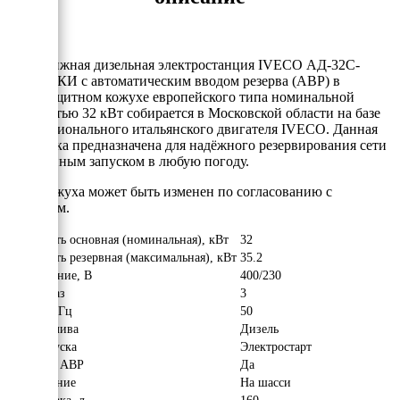
Передвижная дизельная электростанция IVECO АД-32С-
Т400-2РКИ с автоматическим вводом резерва (АВР) в
шумозащитном кожухе европейского типа номинальной
мощностью 32 кВт собирается в Московской области на базе
профессионального итальянского двигателя IVECO. Данная
установка предназначена для надёжного резервирования сети
с уверенным запуском в любую погоду.
Цвет кожуха может быть изменен по согласованию с
клиентом.
Мощность основная (номинальная), кВт
32
Мощность резервная (максимальная), кВт
35.2
Напряжение, В
400/230
Число фаз
3
Частота, Гц
50
Вид топлива
Дизель
Тип запуска
Электростарт
Наличие АВР
Да
Исполнение
На шасси