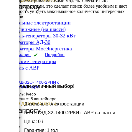
входит просматриваемая Вами модель. Обязательно
По запросу
ознакомьтесь с ними, это сделает поиск более удобным и даст
возможность увидеть максимальное количество интересных
Размеры
вариантов.
Длина
✔
Дизельные электростанции
2500 мм
Ширина
✔
Передвижные (на шасси)
1200 мм
✔
Дизель-генераторы 30-32 кВт
Высота
✔
1500 мм
Генераторы АД-30
вес
✔
Генераторы МосЭнергетика
1410 кг
Консультация
✔
Подробно
Российские генераторы
✔
Дизель с АВР
×
IVECO АД-32С-Т400-2РНИ с
Вы сделали отличный выбор!
АВР в контейнере
Двигатель: Iveco
Исполнение: В контейнере
32 кВт / Дизель / 3 фазы
Дизельные электростанции
По запросу
IVECO ЭД-32-Т400-2РКИ с АВР на шасси
Размеры
Цена: 0
i
Длина
2500 мм
Гарантия: 1 год
Ширина