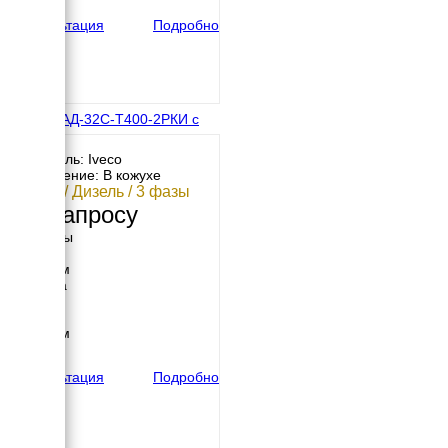
860 кг
Консультация
Подробно
IVECO АД-32С-Т400-2РКИ с
АВР
Двигатель: Iveco
Исполнение: В кожухе
32 кВт / Дизель / 3 фазы
По запросу
Размеры
Длина
2000 мм
Ширина
900 мм
Высота
1500 мм
вес
860 кг
Консультация
Подробно