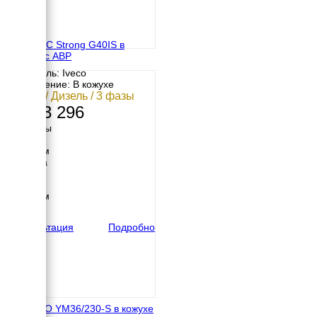
GENMAC Strong G40IS в
кожухе с АВР
Двигатель: Iveco
Исполнение: В кожухе
32 кВт / Дизель / 3 фазы
2 933 296
Размеры
Длина
2213 мм
Ширина
960 мм
Высота
1258 мм
вес
1247 кг
Консультация
Подробно
ENERGO YM36/230-S в кожухе