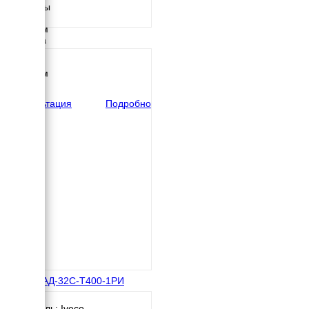
Размеры
Длина
1800 мм
Ширина
765 мм
Высота
1370 мм
вес
765 кг
Консультация
Подробно
IVECO АД-32С-Т400-1РИ
Двигатель: Iveco