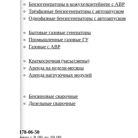
с
Бензогенераторы в кожухе/контейнере с АВР
автозапуском
Трёхфазные бензогенераторы с автозапуском
Однофазные бензогенераторы с автозапуском
Газовые генераторы
Бытовые газовые генераторы
Промышленные газовые ГУ
Газовые с АВР
Аренда генераторов
Краткосрочная (часы/смены)
Аренда на недели-месяцы
Аренда нагрузочных модулей
Электростанции бу
Сварочные генераторы
Бензиновые сварочные
Дизельные сварочные
ОПЛАТА И ДОСТАВКА
КОНТАКТЫ
8 (495) 178-06-50
Мы на связи с 8-00 до 19-00