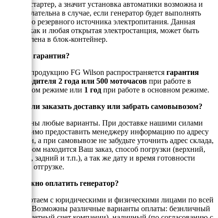
электростартер, а значит установка автоматики возможна и
даже желательна в случае, если генератор будет выполнять
функцию резервного источника электропитания. Данная
модель,как и любая открытая электростанция, может быть
установлена в блок-контейнер.
Есть ли гарантия?
На всю продукцию FG Wilson распространяется
гарантия
производителя 2 года или 500 моточасов
при работе в
аварийном режиме или
1 год
при работе в основном режиме.
Можно ли заказать доставку или забрать самовывозом?
Возможны любые варианты. При доставке нашими силами
необходимо предоставить менеджеру информацию по адресу
доставки, а при самовывозе не забудьте уточнить адрес склада,
на котором находится Ваш заказ, способ погрузки (верхний,
боковой, задний и т.п.), а так же дату и время готовности
товара к отгрузке.
Как можно оплатить генератор?
Мы работаем с юридическими и физическими лицами по всей
России. Возможны различные варианты оплаты: безнличный
(на рассчетный счет компании), наличный (по согласованию с