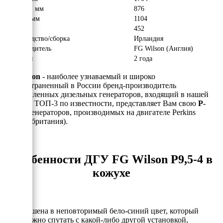
Ширина, мм
876
Высота, мм
1104
Вес, кг
452
Производство/сборка
Ирландия
Производитель
FG Wilson (Англия)
Гарантия
2 года
FG Wilson
- наиболее узнаваемый и широко
распространенный в России бренд-производитель
промышленных дизельных генераторов, входящий в нашей
стране в ТОП-3 по известности, представляет Вам свою
P-
серию
генераторов, производимых на двигателе Perkins
(Великобритания).
Особенности ДГУ FG Wilson P9,5-4 в
кожухе
- Выкрашена в неповторимый бело-синий цвет, который
невозможно спутать с какой-либо другой установкой,