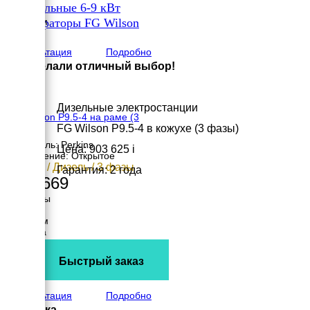
✔
Дизельные 6-9 кВт
Высота
✔
1104 мм
Генераторы FG Wilson
вес
×
452 кг
Консультация
Подробно
Вы сделали отличный выбор!
Дизельные электростанции
FG Wilson P9.5-4 на раме (3
FG Wilson P9.5-4 в кожухе (3 фазы)
фазы)
Двигатель: Perkins
Цена: 903 625
i
Исполнение: Открытое
6.8 кВт / Дизель / 3 фазы
Гарантия: 2 года
732 669
Размеры
Длина
1400 мм
Ширина
620 мм
Высота
Быстрый заказ
996 мм
вес
308 кг
Консультация
Подробно
Доставка