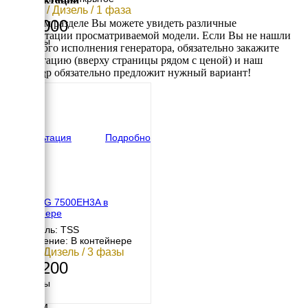
6.5 кВт / Дизель / 1 фаза
166 000
В данном разделе Вы можете увидеть различные
комплектации просматриваемой модели. Если Вы не нашли
Размеры
требуемого исполнения генератора, обязательно закажите
Длина
консультацию (вверху страницы рядом с ценой) и наш
915 мм
менеджер обязательно предложит нужный вариант!
Ширина
550 мм
Высота
740 мм
вес
110 кг
Консультация
Подробно
TSS SDG 7500EH3A в
контейнере
Двигатель: TSS
Исполнение: В контейнере
7 кВт / Дизель / 3 фазы
252 200
Размеры
Длина
1200 мм