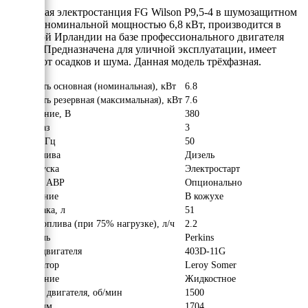
Дизельная электростанция FG Wilson P9,5-4 в шумозащитном
кожухе, номинальной мощностью 6,8 кВт, производится в
Северной Ирландии на базе профессионального двигателя
Perkins. Предназначена для уличной эксплуатации, имеет
защиту от осадков и шума. Данная модель трёхфазная.
Мощность основная (номинальная), кВт
6.8
Мощность резервная (максимальная), кВт
7.6
Напряжение, В
380
Число фаз
3
Частота, Гц
50
Вид топлива
Дизель
Тип запуска
Электростарт
Наличие АВР
Опционально
Исполнение
В кожухе
Объём бака, л
51
Расход топлива (при 75% нагрузке), л/ч
2.2
Двигатель
Perkins
Модель двигателя
403D-11G
Альтернатор
Leroy Somer
Охлаждение
Жидкостное
Обороты двигателя, об/мин
1500
Длина, мм
1704