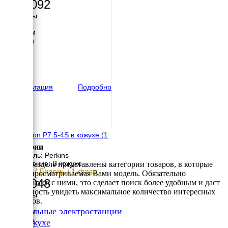
757 092
Размеры
Длина
1400 мм
Ширина
620 мм
Высота
996 мм
вес
309 кг
Консультация
Подробно
FG Wilson P7.5-4S в кожухе (1
фаза)
Категории
Двигатель: Perkins
Исполнение: В кожухе
В этом разделе представлены категории товаров, в которые
6.8 кВт / Дизель / 1 фаза
входит просматриваемая Вами модель. Обязательно
928 048
ознакомьтесь с ними, это сделает поиск более удобным и даст
возможность увидеть максимальное количество интересных
Размеры
вариантов.
Длина
✔
Дизельные электростанции
1704 мм
Ширина
✔
В кожухе
876 мм