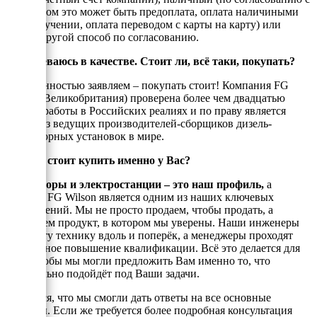
енеджером это может быть предоплата, оплата наличиными
при получении, оплата переводом с карты на карту) или
любой другой способ по согласованию.
Я сомневаюсь в качестве. Стоит ли, всё таки, покупать?
С уверенностью заявляем – покупать стоит! Компания FG
Wilson (Великобритания) проверена более чем двадцатью
годами работы в Российских реалиях и по праву является
одним из ведущих производителей-сборщиков дизель-
генераторных установок в мире.
Почему стоит купить именно у Вас?
Генераторы и электростанции – это наш профиль,
а
техника FG Wilson является одним из наших ключевых
направлений. Мы не просто продаем, чтобы продать, а
реализуем продукт, в котором мы уверены. Наши инженеры
знают эту технику вдоль и поперёк, а менеджеры проходят
постоянное повышение квалификации. Всё это делается для
того, чтобы мы могли предложить Вам именно то, что
оптимально подойдёт под Ваши задачи.
Надеемся, что мы смогли дать ответы на все основные
вопросы. Если же требуется более подробная консультация