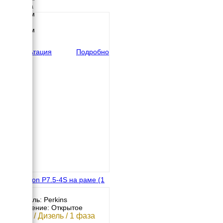
Ширина
1000 мм
Высота
1000 мм
вес
214 кг
Консультация
Подробно
FG Wilson P7.5-4S на раме (1
фаза)
Двигатель: Perkins
Исполнение: Открытое
6.8 кВт / Дизель / 1 фаза