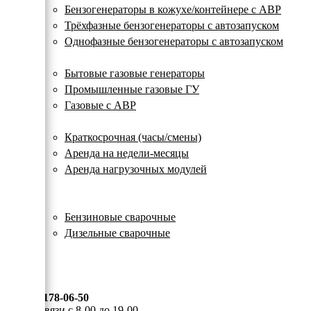
с
Бензогенераторы в кожухе/контейнере с АВР
автозапуском
Трёхфазные бензогенераторы с автозапуском
Однофазные бензогенераторы с автозапуском
Газовые генераторы
Бытовые газовые генераторы
Промышленные газовые ГУ
Газовые с АВР
Аренда генераторов
Краткосрочная (часы/смены)
Аренда на недели-месяцы
Аренда нагрузочных модулей
Электростанции бу
Сварочные генераторы
Бензиновые сварочные
Дизельные сварочные
ОПЛАТА И ДОСТАВКА
КОНТАКТЫ
8 (495) 178-06-50
Мы на связи с 8-00 до 19-00