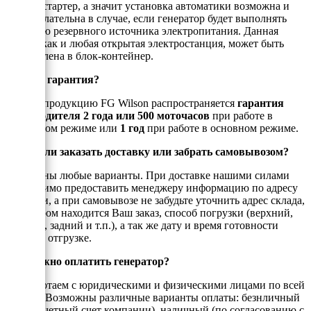
электростартер, а значит установка автоматики возможна и
даже желательна в случае, если генератор будет выполнять
функцию резервного источника электропитания. Данная
модель,как и любая открытая электростанция, может быть
установлена в блок-контейнер.
Есть ли гарантия?
На всю продукцию FG Wilson распространяется
гарантия
производителя 2 года или 500 моточасов
при работе в
аварийном режиме или
1 год
при работе в основном режиме.
Можно ли заказать доставку или забрать самовывозом?
Возможны любые варианты. При доставке нашими силами
необходимо предоставить менеджеру информацию по адресу
доставки, а при самовывозе не забудьте уточнить адрес склада,
на котором находится Ваш заказ, способ погрузки (верхний,
боковой, задний и т.п.), а так же дату и время готовности
товара к отгрузке.
Как можно оплатить генератор?
Мы работаем с юридическими и физическими лицами по всей
России. Возможны различные варианты оплаты: безнличный
(на рассчетный счет компании), наличный (по согласованию с