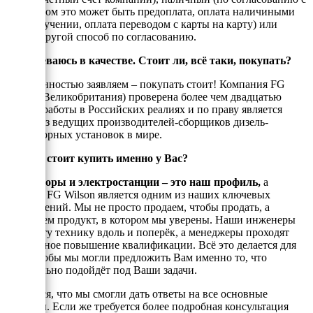
енеджером это может быть предоплата, оплата наличиными
при получении, оплата переводом с карты на карту) или
любой другой способ по согласованию.
Я сомневаюсь в качестве. Стоит ли, всё таки, покупать?
С уверенностью заявляем – покупать стоит! Компания FG
Wilson (Великобритания) проверена более чем двадцатью
годами работы в Российских реалиях и по праву является
одним из ведущих производителей-сборщиков дизель-
генераторных установок в мире.
Почему стоит купить именно у Вас?
Генераторы и электростанции – это наш профиль,
а
техника FG Wilson является одним из наших ключевых
направлений. Мы не просто продаем, чтобы продать, а
реализуем продукт, в котором мы уверены. Наши инженеры
знают эту технику вдоль и поперёк, а менеджеры проходят
постоянное повышение квалификации. Всё это делается для
того, чтобы мы могли предложить Вам именно то, что
оптимально подойдёт под Ваши задачи.
Надеемся, что мы смогли дать ответы на все основные
вопросы. Если же требуется более подробная консультация