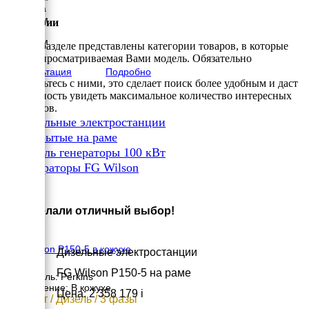
Ширина
1200 мм
Категории
Высота
1850 мм
В этом разделе представлены категории товаров, в которые
вес
входит просматриваемая Вами модель. Обязательно
2033 кг
Консультация
Подробно
ознакомьтесь с ними, это сделает поиск более удобным и даст
возможность увидеть максимальное количество интересных
вариантов.
✔
Дизельные электростанции
✔
Открытые на раме
✔
Дизель генераторы 100 кВт
✔
Генераторы FG Wilson
×
Вы сделали отличный выбор!
FG Wilson P150-5 в кожухе
Дизельные электростанции
FG Wilson P150-5 на раме
Двигатель: Perkins
Исполнение: В кожухе
Цена: 2 358 179
i
108 кВт / Дизель / 3 фазы