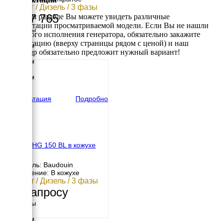
110 кВт / Дизель / 3 фазы
1 877 765
В данном разделе Вы можете увидеть различные
комплектации просматриваемой модели. Если Вы не нашли
Размеры
требуемого исполнения генератора, обязательно закажите
Длина
консультацию (вверху страницы рядом с ценой) и наш
2600 мм
менеджер обязательно предложит нужный вариант!
Ширина
1000 мм
Высота
1743 мм
вес
1417 кг
Консультация
Подробно
HERTZ HG 150 BL в кожухе
Двигатель: Baudouin
Исполнение: В кожухе
108 кВт / Дизель / 3 фазы
По запросу
Размеры
Длина
3860 мм