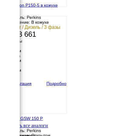
FG Wilson P150-5 в кожухе
Двигатель: Perkins
Исполнение: В кожухе
108 кВт / Дизель / 3 фазы
2 793 661
Размеры
Длина
3520 мм
Ширина
1010 мм
Высота
1815 мм
вес
1918 кг
Консультация
Подробно
Pramac GSW 150 P
Смотреть все аналоги
Двигатель: Perkins
Исполнение: Открытое
Комплектации