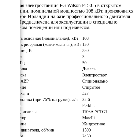
Дизельная электростанция FG Wilson P150-5 в открытом
исполнении, номинальной мощностью 108 кВт, производится
в Северной Ирландии на базе профессионального двигателя
Perkins.Предназначена для эксплуатации в специально
отведенном помещении или под навесом.
Мощность основная (номинальная), кВт
108
Мощность резервная (максимальная), кВт
120
Напряжение, В
380
Число фаз
3
Частота, Гц
50
Вид топлива
Дизель
Тип запуска
Электростарт
Наличие АВР
Опционально
Исполнение
Открытое
Объём бака, л
327
Расход топлива (при 75% нагрузке), л/ч
22.6
Двигатель
Perkins
Модель двигателя
1106A-70TG1
Альтернатор
Marelli
Охлаждение
Жидкостное
Обороты двигателя, об/мин
1500
Длина, мм
2450