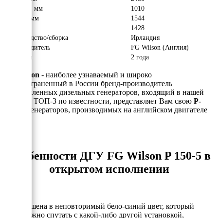
Ширина, мм
1010
Высота, мм
1544
Вес, кг
1428
Производство/сборка
Ирландия
Производитель
FG Wilson (Англия)
Гарантия
2 года
FG Wilson
- наиболее узнаваемый и широко
распространенный в России бренд-производитель
промышленных дизельных генераторов, входящий в нашей
стране в ТОП-3 по известности, представляет Вам свою
P-
серию
генераторов, производимых на английском двигателе
Perkins.
Особенности ДГУ FG Wilson P 150-5 в
открытом исполнении
- Выкрашена в неповторимый бело-синий цвет, который
невозможно спутать с какой-либо другой установкой,