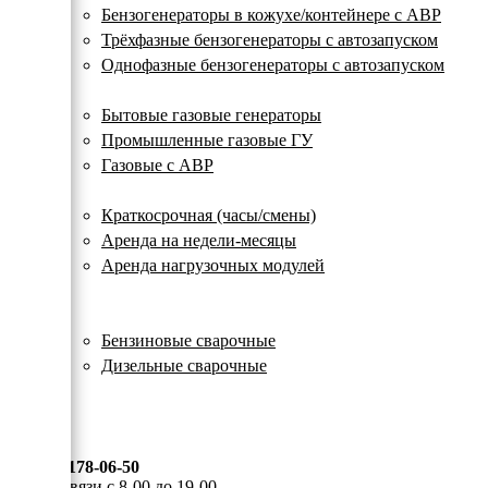
с
Бензогенераторы в кожухе/контейнере с АВР
автозапуском
Трёхфазные бензогенераторы с автозапуском
Однофазные бензогенераторы с автозапуском
Газовые генераторы
Бытовые газовые генераторы
Промышленные газовые ГУ
Газовые с АВР
Аренда генераторов
Краткосрочная (часы/смены)
Аренда на недели-месяцы
Аренда нагрузочных модулей
Электростанции бу
Сварочные генераторы
Бензиновые сварочные
Дизельные сварочные
ОПЛАТА И ДОСТАВКА
КОНТАКТЫ
8 (495) 178-06-50
Мы на связи с 8-00 до 19-00