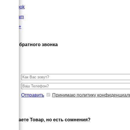
FaceBook
Instagram
Google+
×
Заказ обратного звонка
Отправить
Принимаю политику конфиденциал
×
Выбираете Товар, но есть сомнения?