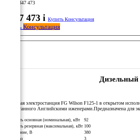
1 347 473
1 347 473
i
Купить
Консультация
Купить
Консультация
Дизельный г
Дизельная электростанция FG Wilson F125-1 в открытом испол
разработанного Английскими иженерами.Предназначена для эк
Мощность основная (номинальная), кВт
92
Мощность резервная (максимальная), кВт
100
Напряжение, В
380
Число фаз
3