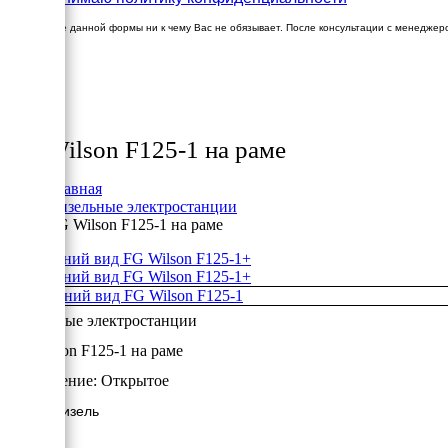
Заполнение данной формы ни к чему Вас не обязывает. После консультации с менеджер
×
Товары
FG Wilson F125-1 на раме
Главная
Дизельные электростанции
FG Wilson F125-1 на раме
+
+
Дизельные электростанции
FG Wilson F125-1 на раме
Исполнение:
Открытое
92 кВт/Дизель