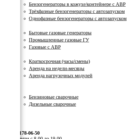
с
Бензогенераторы в кожухе/контейнере с АВР
автозапуском
Трёхфазные бензогенераторы с автозапуском
Однофазные бензогенераторы с автозапуском
Газовые генераторы
Бытовые газовые генераторы
Промышленные газовые ГУ
Газовые с АВР
Аренда генераторов
Краткосрочная (часы/смены)
Аренда на недели-месяцы
Аренда нагрузочных модулей
Электростанции бу
Сварочные генераторы
Бензиновые сварочные
Дизельные сварочные
ОПЛАТА И ДОСТАВКА
КОНТАКТЫ
8 (495) 178-06-50
Мы на связи с 8-00 до 19-00