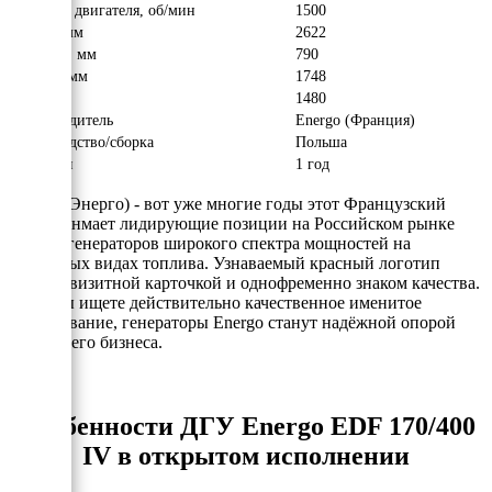
Обороты двигателя, об/мин
1500
Длина, мм
2622
Ширина, мм
790
Высота, мм
1748
Вес, кг
1480
Производитель
Energo (Франция)
Производство/сборка
Польша
Гарантия
1 год
Energo (Энерго) - вот уже многие годы этот Французский
бренд занмает лидирующие позиции на Российском рынке
электрогенераторов широкого спектра мощностей на
различных видах топлива. Узнаваемый красный логотип
явлется визитной карточкой и однофременно знаком качества.
Если Вы ищете действительно качественное именитое
оборудование, генераторы Energo станут надёжной опорой
для Вашего бизнеса.
Особенности ДГУ Energo EDF 170/400
IV в открытом исполнении