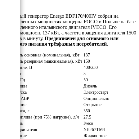
Дизельный генератор Energo EDF170/400IV собран на
промышленных мощностях концерна FOGO в Польше на базе
промышленного итальянского двигателя IVECO. Его
рабочая мощность 137 кВт, а частота вращения двигателя 1500
оборотов в минуту.
Предназначен для основного или
резервного питания трёхфазных потребителей.
Мощность основная (номинальная), кВт
137
Мощность резервная (максимальная), кВт
150
Напряжение, В
400/230
Число фаз
3
Частота, Гц
50
Вид топлива
Дизель
Тип запуска
Электростарт
Наличие АВР
Опционально
Исполнение
Открытое
Объём бака, л
350
Расход топлива (при 75% нагрузке), л/ч
27.5
Двигатель
Iveco
Модель двигателя
NEF67TM4
Охлаждение
Жидкостное