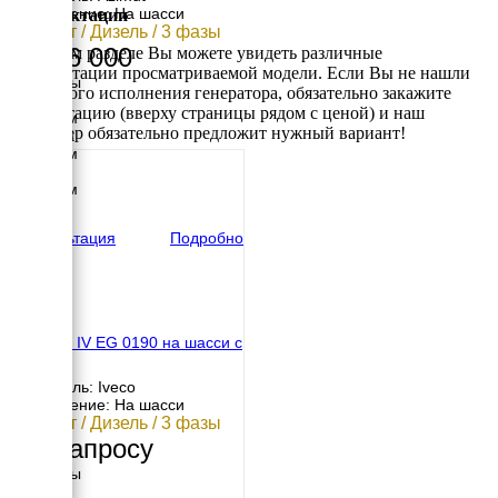
Исполнение: На шасси
Комплектации
140 кВт / Дизель / 3 фазы
1 456 000
В данном разделе Вы можете увидеть различные
комплектации просматриваемой модели. Если Вы не нашли
Размеры
требуемого исполнения генератора, обязательно закажите
Длина
консультацию (вверху страницы рядом с ценой) и наш
4350 мм
менеджер обязательно предложит нужный вариант!
Ширина
1850 мм
Высота
2800 мм
вес
1750 кг
Консультация
Подробно
EMSA E IV EG 0190 на шасси с
АВР
Двигатель: Iveco
Исполнение: На шасси
136 кВт / Дизель / 3 фазы
По запросу
Размеры
Длина