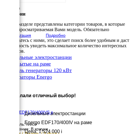
460 мм
Ширина
370 мм
Категории
Высота
395 мм
В этом разделе представлены категории товаров, в которые
вес
входит просматриваемая Вами модель. Обязательно
26 кг
Консультация
Подробно
ознакомьтесь с ними, это сделает поиск более удобным и даст
возможность увидеть максимальное количество интересных
вариантов.
✔
Дизельные электростанции
✔
Открытые на раме
✔
Дизель генераторы 120 кВт
✔
Генераторы Energo
×
Вы сделали отличный выбор!
Energo EDF170/400IVS в
Дизельные электростанции
кожухе
Energo EDF170/400IV на раме
Двигатель: Iveco
Исполнение: В кожухе
Цена: 1 524 000
i
137 кВт / Дизель / 3 фазы