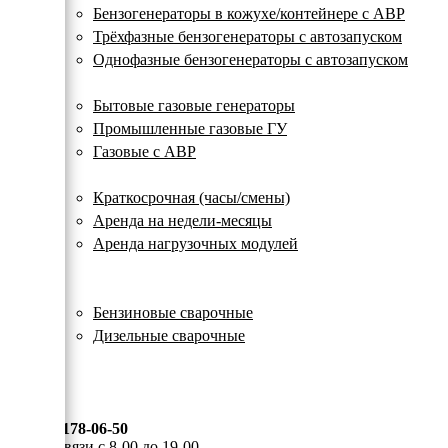
с
Бензогенераторы в кожухе/контейнере с АВР
автозапуском
Трёхфазные бензогенераторы с автозапуском
Однофазные бензогенераторы с автозапуском
Газовые генераторы
Бытовые газовые генераторы
Промышленные газовые ГУ
Газовые с АВР
Аренда генераторов
Краткосрочная (часы/смены)
Аренда на недели-месяцы
Аренда нагрузочных модулей
Электростанции бу
Сварочные генераторы
Бензиновые сварочные
Дизельные сварочные
ОПЛАТА И ДОСТАВКА
КОНТАКТЫ
8 (495) 178-06-50
Мы на связи с 8-00 до 19-00