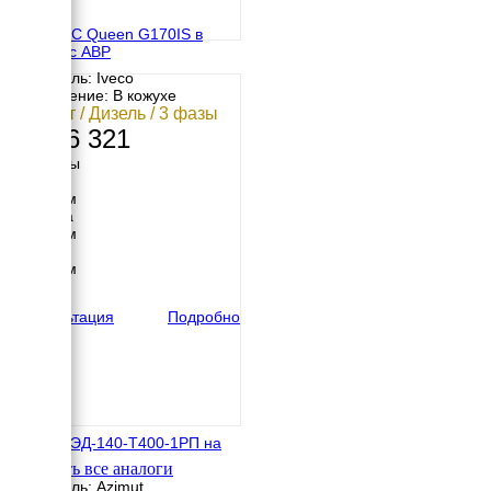
GENMAC Queen G170IS в
кожухе с АВР
Двигатель: Iveco
Исполнение: В кожухе
138 кВт / Дизель / 3 фазы
4 166 321
Размеры
Длина
3150 мм
Ширина
1056 мм
Высота
1900 мм
вес
1950 кг
Консультация
Подробно
Азимут ЭД-140-Т400-1РП на
шасси
Смотреть все аналоги
Двигатель: Azimut