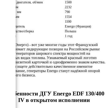
Обороты двигателя, об/мин
1500
Длина, мм
2232
Ширина, мм
790
Высота, мм
1554
Вес, кг
1100
Производитель
Energo (Франция)
Производство/сборка
Польша
Гарантия
1 год
Energo (Энерго) - вот уже многие годы этот Французский
бренд занмает лидирующие позиции на Российском рынке
электрогенераторов широкого спектра мощностей на
различных видах топлива. Узнаваемый красный логотип
явлется визитной карточкой и однофременно знаком качества.
Если Вы ищете действительно качественное именитое
оборудование, генераторы Energo станут надёжной опорой
для Вашего бизнеса.
Особенности ДГУ Energo EDF 130/400
IV в открытом исполнении