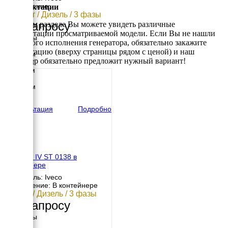
Исполнение:
Комплектации
104 кВт / Дизель / 3 фазы
По запросу
В данном разделе Вы можете увидеть различные
комплектации просматриваемой модели. Если Вы не нашли
Размеры
требуемого исполнения генератора, обязательно закажите
Длина
консультацию (вверху страницы рядом с ценой) и наш
3180 мм
менеджер обязательно предложит нужный вариант!
Ширина
1100 мм
Высота
1868 мм
вес
1997 кг
Консультация
Подробно
EMSA E IV ST 0138 в
контейнере
Двигатель: Iveco
Исполнение: В контейнере
99 кВт / Дизель / 3 фазы
По запросу
Размеры
Длина