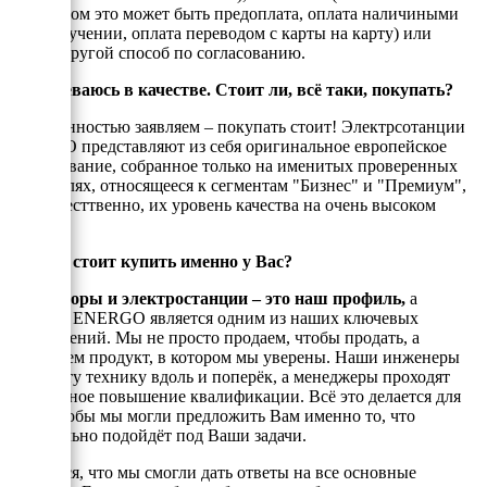
енеджером это может быть предоплата, оплата наличиными
при получении, оплата переводом с карты на карту) или
любой другой способ по согласованию.
Я сомневаюсь в качестве. Стоит ли, всё таки, покупать?
С уверенностью заявляем – покупать стоит! Электрсотанции
ЭНЕРГО представляют из себя оригинальное европейское
оборудование, собранное только на именитых проверенных
двигателях, относящееся к сегментам "Бизнес" и "Премиум",
а, ссотвесттвенно, их уровень качества на очень высоком
уровне!
Почему стоит купить именно у Вас?
Генераторы и электростанции – это наш профиль,
а
техника ENERGO является одним из наших ключевых
направлений. Мы не просто продаем, чтобы продать, а
реализуем продукт, в котором мы уверены. Наши инженеры
знают эту технику вдоль и поперёк, а менеджеры проходят
постоянное повышение квалификации. Всё это делается для
того, чтобы мы могли предложить Вам именно то, что
оптимально подойдёт под Ваши задачи.
Надеемся, что мы смогли дать ответы на все основные