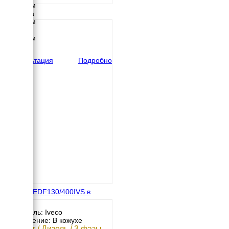
4000 мм
Ширина
2350 мм
Высота
2500 мм
вес
26 кг
Консультация
Подробно
Energo EDF130/400IVS в
кожухе
Двигатель: Iveco
Исполнение: В кожухе
100 кВт / Дизель / 3 фазы