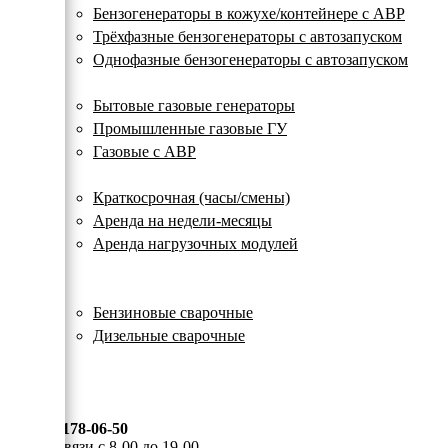
с
Бензогенераторы в кожухе/контейнере с АВР
автозапуском
Трёхфазные бензогенераторы с автозапуском
Однофазные бензогенераторы с автозапуском
Газовые генераторы
Бытовые газовые генераторы
Промышленные газовые ГУ
Газовые с АВР
Аренда генераторов
Краткосрочная (часы/смены)
Аренда на недели-месяцы
Аренда нагрузочных модулей
Электростанции бу
Сварочные генераторы
Бензиновые сварочные
Дизельные сварочные
ОПЛАТА И ДОСТАВКА
КОНТАКТЫ
8 (495) 178-06-50
Мы на связи с 8-00 до 19-00