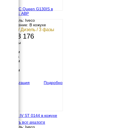
GENMAC Queen G130IS в
кожухе с АВР
Двигатель: Iveco
Исполнение: В кожухе
98 кВт / Дизель / 3 фазы
4 303 176
Размеры
Длина
2950 мм
Ширина
1056 мм
Высота
1900 мм
вес
1668 кг
Консультация
Подробно
EMSA E IV ST 0144 в кожухе
Смотреть все аналоги
Двигатель: Iveco