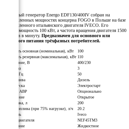
Дизельный генератор Energo EDF130/400IV собран на
промышленных мощностях концерна FOGO в Польше на базе
промышленного итальянского двигателя IVECO. Его
рабочая мощность 100 кВт, а частота вращения двигателя 1500
оборотов в минуту.
Предназначен для основного или
резервного питания трёхфазных потребителей.
Мощность основная (номинальная), кВт
100
Мощность резервная (максимальная), кВт
110
Напряжение, В
400/230
Число фаз
3
Частота, Гц
50
Вид топлива
Дизель
Тип запуска
Электростарт
Наличие АВР
Опционально
Исполнение
Открытое
Объём бака, л
200
Расход топлива (при 75% нагрузке), л/ч
20.2
Двигатель
Iveco
Модель двигателя
NEF45ТM3
Охлаждение
Жидкостное