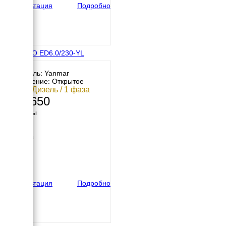
Консультация
Подробно
ENERGO ED6.0/230-YL
Двигатель: Yanmar
Исполнение: Открытое
6 кВт / Дизель / 1 фаза
286 650
Размеры
Длина
900 мм
Ширина
550 мм
Высота
600 мм
вес
105 кг
Консультация
Подробно