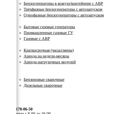
с
Бензогенераторы в кожухе/контейнере с АВР
автозапуском
Трёхфазные бензогенераторы с автозапуском
Однофазные бензогенераторы с автозапуском
Газовые генераторы
Бытовые газовые генераторы
Промышленные газовые ГУ
Газовые с АВР
Аренда генераторов
Краткосрочная (часы/смены)
Аренда на недели-месяцы
Аренда нагрузочных модулей
Электростанции бу
Сварочные генераторы
Бензиновые сварочные
Дизельные сварочные
ОПЛАТА И ДОСТАВКА
КОНТАКТЫ
8 (495) 178-06-50
Мы на связи с 8-00 до 19-00