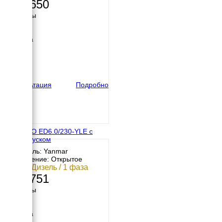
325 650
Размеры
Длина
900 мм
Ширина
550 мм
Высота
600 мм
вес
102 кг
Консультация
Подробно
ENERGO ED6.0/230-YLE с
автозапуском
Двигатель: Yanmar
Исполнение: Открытое
6 кВт / Дизель / 1 фаза
335 751
Размеры
Длина
900 мм
Ширина
550 мм