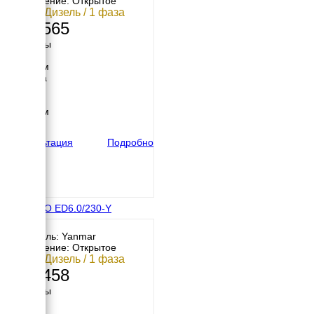
Исполнение: Открытое
6 кВт / Дизель / 1 фаза
565 565
Размеры
Длина
1450 мм
Ширина
620 мм
Высота
1286 мм
вес
288 кг
Консультация
Подробно
ENERGO ED6.0/230-Y
Двигатель: Yanmar
Исполнение: Открытое
6 кВт / Дизель / 1 фаза
276 458
Размеры
Длина
900 мм