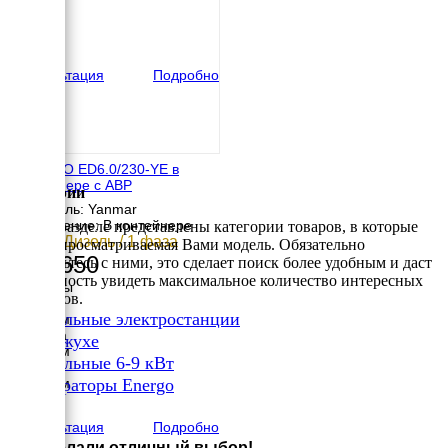
Высота
600 мм
вес
104 кг
Консультация
Подробно
ENERGO ED6.0/230-YE в
контейнере с АВР
Категории
Двигатель: Yanmar
Исполнение: В контейнере
В этом разделе представлены категории товаров, в которые
6 кВт / Дизель / 1 фаза
входит просматриваемая Вами модель. Обязательно
445 650
ознакомьтесь с ними, это сделает поиск более удобным и даст
возможность увидеть максимальное количество интересных
Размеры
вариантов.
Длина
✔
Дизельные электростанции
1300 мм
Ширина
✔
В кожухе
1000 мм
✔
Дизельные 6-9 кВт
Высота
✔
1250 мм
Генераторы Energo
вес
×
202 кг
Консультация
Подробно
Вы сделали отличный выбор!