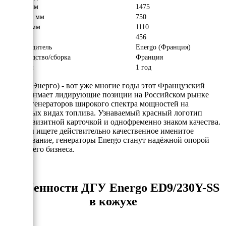
Длина, мм
1475
Ширина, мм
750
Высота, мм
1110
Вес, кг
456
Производитель
Energo (Франция)
Производство/сборка
Франция
Гарантия
1 год
Energo (Энерго) - вот уже многие годы этот Французский
бренд занмает лидирующие позиции на Российском рынке
электрогенераторов широкого спектра мощностей на
различных видах топлива. Узнаваемый красный логотип
явлется визитной карточкой и однофременно знаком качества.
Если Вы ищете действительно качественное именитое
оборудование, генераторы Energo станут надёжной опорой
для Вашего бизнеса.
Особенности ДГУ Energo ED9/230Y-SS
в кожухе