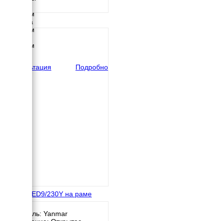
Длина
3050 мм
Ширина
1880 мм
Высота
2450 мм
вес
795 кг
Консультация
Подробно
Energo ED9/230Y на раме
Двигатель: Yanmar