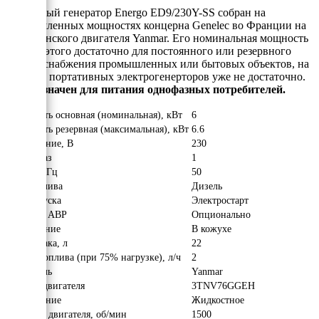
Дизельный генератор Energo ED9/230Y-SS собран на
промышленных мощностях концерна Genelec во Франции на
базе японского двигателя Yanmar. Его номинальная мощность
6 кВт и этого достаточно для постоянного или резервного
электроснабжения промышленных или бытовых объектов, на
которых портативных электрогенерторов уже не достаточно.
Предназначен для питания однофазных потребителей.
Мощность основная (номинальная), кВт
6
Мощность резервная (максимальная), кВт
6.6
Напряжение, В
230
Число фаз
1
Частота, Гц
50
Вид топлива
Дизель
Тип запуска
Электростарт
Наличие АВР
Опционально
Исполнение
В кожухе
Объём бака, л
22
Расход топлива (при 75% нагрузке), л/ч
2
Двигатель
Yanmar
Модель двигателя
3TNV76GGEH
Охлаждение
Жидкостное
Обороты двигателя, об/мин
1500