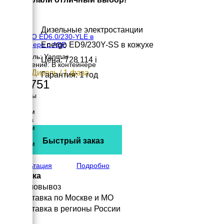
Дизельные электростанции
ENERGO ED6.0/230-YLE в
Energo ED9/230Y-SS в кожухе
контейнере с АВР
Двигатель: Yanmar
Цена: 728 114
i
Исполнение: В контейнере
6 кВт / Дизель / 1 фаза
Гарантия: 1 год
455 751
Размеры
Длина
1300 мм
Ширина
1000 мм
Высота
Быстрый заказ
1250 мм
вес
204 кг
Консультация
Подробно
Доставка
Самовывоз
Доставка по Москве и МО
Доставка в регионы России