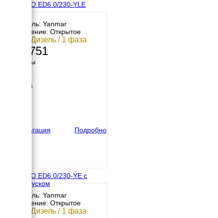
ENERGO ED6.0/230-YLE
Двигатель: Yanmar
Исполнение: Открытое
6 кВт / Дизель / 1 фаза
296 751
Размеры
Длина
900 мм
Ширина
550 мм
Высота
600 мм
вес
104 кг
Консультация
Подробно
ENERGO ED6.0/230-YE с
автозапуском
Двигатель: Yanmar
Исполнение: Открытое
6 кВт / Дизель / 1 фаза