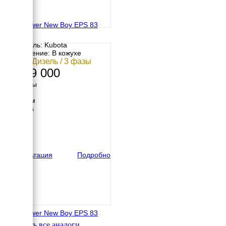
Europower New Boy EPS 83
TDE
Двигатель: Kubota
Исполнение: В кожухе
6 кВт / Дизель / 3 фазы
1 199 000
Размеры
Длина
1230 мм
Ширина
640 мм
Высота
680 мм
вес
295 кг
Консультация
Подробно
Europower New Boy EPS 83
TDE
Смотреть все аналоги