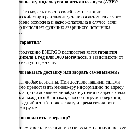
Можно ли на эту модель установить автозапуск (АВР)?
Конечно. Эта модель имеет в своей комплектации
электрический стартер, а значит установка автоматического
ввода резерва возможна и даже желательна в случае, если
генератор выполняет функцию аварийного источника
питания. .
Есть ли гарантия?
На всю продукцию ENERGO распространяется
гарантия
производителя 1 год или 1000 моточасов
, в зависимости от
того, что наступит раньше.
Можно ли заказать доставку или забрать самовывозом?
Возможны любые варианты. При доставке нашими силами
необходимо предоставить менеджеру информацию по адресу
доставки, а при самовывозе не забудьте уточнить адрес склада,
на котором находится Ваш заказ, способ погрузки (верхний,
боковой, задний и т.п.), а так же дату и время готовности
товара к отгрузке.
Как можно оплатить генератор?
Мы работаем с юридическими и физическими лицами по всей