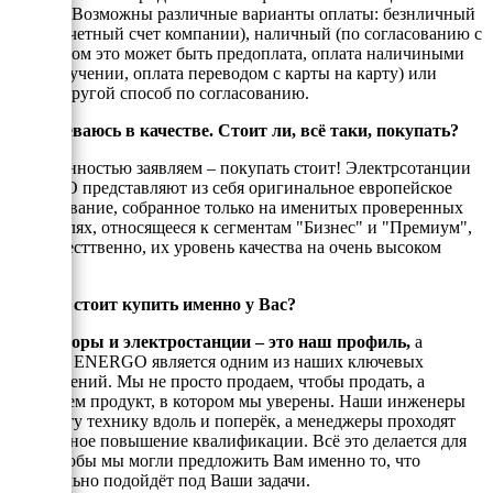
России. Возможны различные варианты оплаты: безнличный
(на рассчетный счет компании), наличный (по согласованию с
енеджером это может быть предоплата, оплата наличиными
при получении, оплата переводом с карты на карту) или
любой другой способ по согласованию.
Я сомневаюсь в качестве. Стоит ли, всё таки, покупать?
С уверенностью заявляем – покупать стоит! Электрсотанции
ЭНЕРГО представляют из себя оригинальное европейское
оборудование, собранное только на именитых проверенных
двигателях, относящееся к сегментам "Бизнес" и "Премиум",
а, ссотвесттвенно, их уровень качества на очень высоком
уровне!
Почему стоит купить именно у Вас?
Генераторы и электростанции – это наш профиль,
а
техника ENERGO является одним из наших ключевых
направлений. Мы не просто продаем, чтобы продать, а
реализуем продукт, в котором мы уверены. Наши инженеры
знают эту технику вдоль и поперёк, а менеджеры проходят
постоянное повышение квалификации. Всё это делается для
того, чтобы мы могли предложить Вам именно то, что
оптимально подойдёт под Ваши задачи.