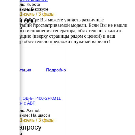
Двигатель: Kubota
Исполнение: В кожухе
Комплектации
6 кВт / Дизель / 3 фазы
1 199 000
В данном разделе Вы можете увидеть различные
комплектации просматриваемой модели. Если Вы не нашли
Размеры
требуемого исполнения генератора, обязательно закажите
Длина
консультацию (вверху страницы рядом с ценой) и наш
1230 мм
менеджер обязательно предложит нужный вариант!
Ширина
640 мм
Высота
680 мм
вес
295 кг
Консультация
Подробно
АЗИМУТ ЭД-6-Т400-2РКМ11
на шасси с АВР
Двигатель: Azimut
Исполнение: На шасси
6 кВт / Дизель / 3 фазы
По запросу
Размеры