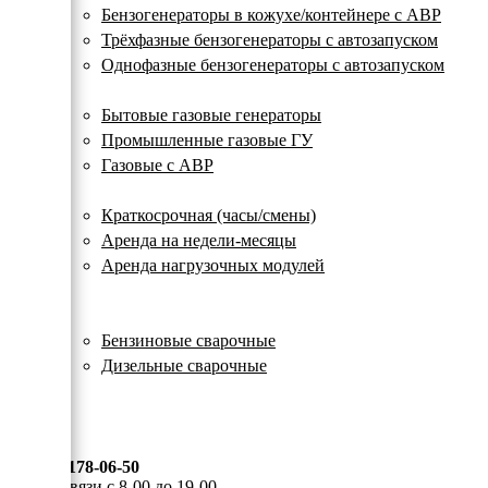
с
Бензогенераторы в кожухе/контейнере с АВР
автозапуском
Трёхфазные бензогенераторы с автозапуском
Однофазные бензогенераторы с автозапуском
Газовые генераторы
Бытовые газовые генераторы
Промышленные газовые ГУ
Газовые с АВР
Аренда генераторов
Краткосрочная (часы/смены)
Аренда на недели-месяцы
Аренда нагрузочных модулей
Электростанции бу
Сварочные генераторы
Бензиновые сварочные
Дизельные сварочные
ОПЛАТА И ДОСТАВКА
КОНТАКТЫ
8 (495) 178-06-50
Мы на связи с 8-00 до 19-00