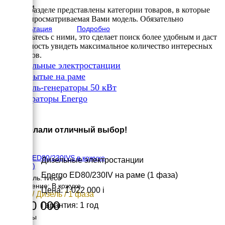
1135 мм
В этом разделе представлены категории товаров, в которые
вес
входит просматриваемая Вами модель. Обязательно
1009 кг
Консультация
Подробно
ознакомьтесь с ними, это сделает поиск более удобным и даст
возможность увидеть максимальное количество интересных
вариантов.
✔
Дизельные электростанции
✔
Открытые на раме
✔
Дизель-генераторы 50 кВт
✔
Генераторы Energo
×
Вы сделали отличный выбор!
Energo ED80/230IVS в кожухе
Дизельные электростанции
(1 фаза)
Energo ED80/230IV на раме (1 фаза)
Двигатель: Iveco
Исполнение: В кожухе
Цена: 1 022 000
i
55 кВт / Дизель / 1 фаза
1 270 000
Гарантия: 1 год
Размеры