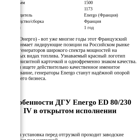
Высота, мм
1500
Вес, кг
1173
Производитель
Energo (Франция)
Производство/сборка
Франция
Гарантия
1 год
Energo (Энерго) - вот уже многие годы этот Французский
бренд занмает лидирующие позиции на Российском рынке
электрогенераторов широкого спектра мощностей на
различных видах топлива. Узнаваемый красный логотип
явлется визитной карточкой и однофременно знаком качества.
Если Вы ищете действительно качественное именитое
оборудование, генераторы Energo станут надёжной опорой
для Вашего бизнеса.
Особенности ДГУ Energo ED 80/230
IV в открытом исполнении
- Каждая установка перед отгрузкой проходит заводские