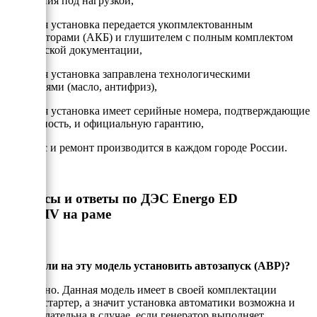
испытания под нагрузкой,
- Каждая установка передается укопмлектованным
аккумулторами (АКБ) и глушителем с полным комплектом
технической документации,
- Каждая установка заправлена технологическими
жидкостями (масло, антифриз),
- Каждая установка имеет серийные номера, подтверждающие
подлинность, и официальную гарантию,
- Сервис и ремонт производится в каждом городе России.
Вопросы и ответы по ДЭС Energo ED
80/230IV на раме
Можно ли на эту модель установить автозапуск (АВР)?
Да, можно. Данная модель имеет в своей комплектации
электростартер, а значит установка автоматики возможна и
даже желательна в случае, если генератор выполняет