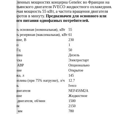
промышленных мощностях концерна Genelec во Франции на
базе итальянского двигателя IVECO жидкостного охлажедния.
Его рабочая мощность 55 кВт, а частота вращения двигателя
1500 оборотов в минуту.
Предназначен для основного или
резервного питания однофазных потребителей.
Мощность основная (номинальная), кВт
55
Мощность резервная (максимальная), кВт
61
Напряжение, В
230
Число фаз
1
Частота, Гц
50
Вид топлива
Дизель
Тип запуска
Электростарт
Наличие АВР
Опционально
Исполнение
Открытое
Объём бака, л
145
Расход топлива (при 75% нагрузке), л/ч
12.7
Двигатель
Iveco
Модель двигателя
NEF45SM2A
Охлаждение
Жидкостное
Обороты двигателя, об/мин
1500
Длина, мм
2150
Ширина, мм
780