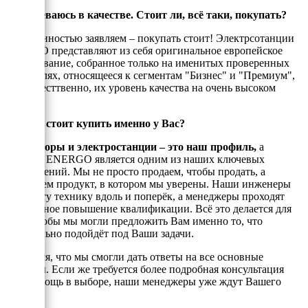
Я сомневаюсь в качестве. Стоит ли, всё таки, покупать?
С уверенностью заявляем – покупать стоит! Электрсотанции
ЭНЕРГО представляют из себя оригинальное европейское
оборудование, собранное только на именитых проверенных
двигателях, относящееся к сегментам "Бизнес" и "Премиум",
а, ссотвесттвенно, их уровень качества на очень высоком
уровне!
Почему стоит купить именно у Вас?
Генераторы и электростанции – это наш профиль,
а
техника ENERGO является одним из наших ключевых
направлений. Мы не просто продаем, чтобы продать, а
реализуем продукт, в котором мы уверены. Наши инженеры
знают эту технику вдоль и поперёк, а менеджеры проходят
постоянное повышение квалификации. Всё это делается для
того, чтобы мы могли предложить Вам именно то, что
оптимально подойдёт под Ваши задачи.
Надеемся, что мы смогли дать ответы на все основные
вопросы. Если же требуется более подробная консультация
или помощь в выборе, наши менеджеры уже ждут Вашего
звонка.