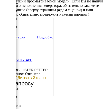
комплектации просматриваемой модели. Если Вы не нашли
Размеры
требуемого исполнения генератора, обязательно закажите
Длина
консультацию (вверху страницы рядом с ценой) и наш
2750 мм
менеджер обязательно предложит нужный вариант!
Ширина
1100 мм
Высота
1760 мм
вес
1731 кг
Консультация
Подробно
EDM L65LR с АВР
Двигатель: LISTER PETTER
Исполнение: Открытое
54 кВт / Дизель / 3 фазы
По запросу
Размеры
Длина
2350 мм
Ширина
110 мм
Категории
Высота