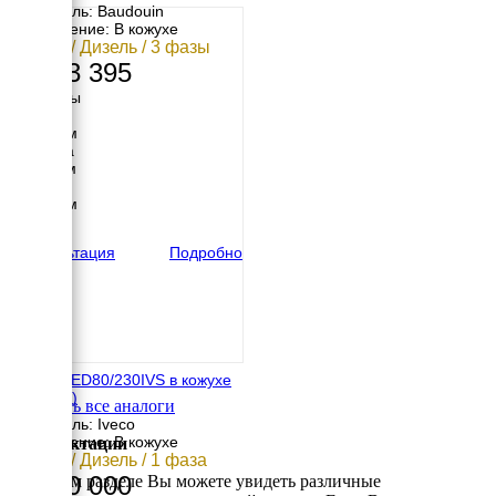
Двигатель: Baudouin
Исполнение: В кожухе
54 кВт / Дизель / 3 фазы
1 673 395
Размеры
Длина
3320 мм
Ширина
1100 мм
Высота
1600 мм
вес
1600 кг
Консультация
Подробно
Energo ED80/230IVS в кожухе
(1 фаза)
Смотреть все аналоги
Двигатель: Iveco
Исполнение: В кожухе
Комплектации
55 кВт / Дизель / 1 фаза
1 270 000
В данном разделе Вы можете увидеть различные