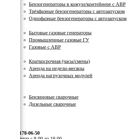
с
Бензогенераторы в кожухе/контейнере с АВР
автозапуском
Трёхфазные бензогенераторы с автозапуском
Однофазные бензогенераторы с автозапуском
Газовые генераторы
Бытовые газовые генераторы
Промышленные газовые ГУ
Газовые с АВР
Аренда генераторов
Краткосрочная (часы/смены)
Аренда на недели-месяцы
Аренда нагрузочных модулей
Электростанции бу
Сварочные генераторы
Бензиновые сварочные
Дизельные сварочные
ОПЛАТА И ДОСТАВКА
КОНТАКТЫ
8 (495) 178-06-50
Мы на связи с 8-00 до 19-00