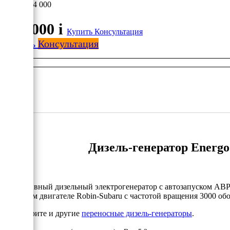
234 000
234 000
i
Купить
Консультация
Купить
Консультация
Дизель-генератор Energo
Портативный дизельный электрогенератор с автозапуском АВР
японском двигателе Robin-Subaru с частотой вращения 3000 об
Посмотрите и другие
переносные дизель-генераторы
.