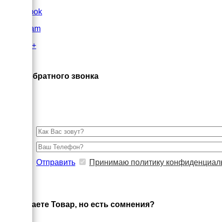
FaceBook
Instagram
Google+
×
Заказ обратного звонка
Отправить
Принимаю политику конфиденциал
×
Выбираете Товар, но есть сомнения?