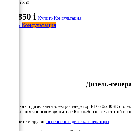
185 850
185 850
i
Купить
Консультация
Купить
Консультация
Дизель-генера
Портативный дизельный электрогенератор ED 6.0/230SE с эле
оригинальном японском двигателе Robin-Subaru с частотой вра
Посмотрите и другие
переносные дизель-генераторы
.