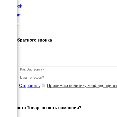
FaceBook
Instagram
Google+
×
Заказ обратного звонка
Отправить
Принимаю политику конфиденциал
×
Выбираете Товар, но есть сомнения?