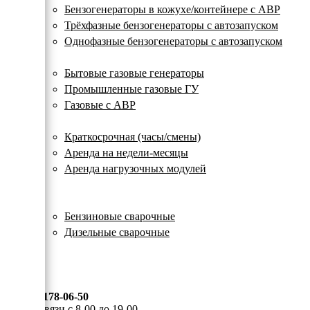
с
Бензогенераторы в кожухе/контейнере с АВР
автозапуском
Трёхфазные бензогенераторы с автозапуском
Однофазные бензогенераторы с автозапуском
Газовые генераторы
Бытовые газовые генераторы
Промышленные газовые ГУ
Газовые с АВР
Аренда генераторов
Краткосрочная (часы/смены)
Аренда на недели-месяцы
Аренда нагрузочных модулей
Электростанции бу
Сварочные генераторы
Бензиновые сварочные
Дизельные сварочные
ОПЛАТА И ДОСТАВКА
КОНТАКТЫ
8 (495) 178-06-50
Мы на связи с 8-00 до 19-00