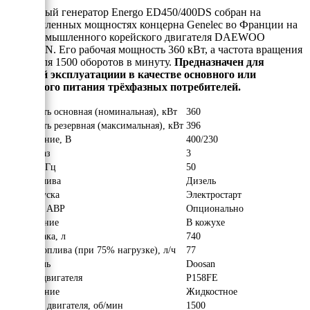
Дизельный генератор Energo ED450/400DS собран на
промышленных мощностях концерна Genelec во Франции на
базе промышленного корейского двигателя DAEWOO
DOOSAN. Его рабочая мощность 360 кВт, а частота вращения
двигателя 1500 оборотов в минуту.
Предназначен для
уличной эксплуатациии в качестве основного или
резервного питания трёхфазных потребителей.
Мощность основная (номинальная), кВт
360
Мощность резервная (максимальная), кВт
396
Напряжение, В
400/230
Число фаз
3
Частота, Гц
50
Вид топлива
Дизель
Тип запуска
Электростарт
Наличие АВР
Опционально
Исполнение
В кожухе
Объём бака, л
740
Расход топлива (при 75% нагрузке), л/ч
77
Двигатель
Doosan
Модель двигателя
P158FE
Охлаждение
Жидкостное
Обороты двигателя, об/мин
1500