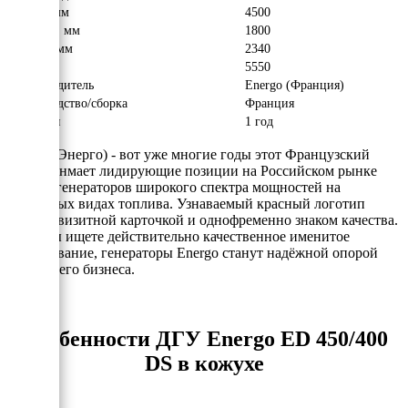
Длина, мм
4500
Ширина, мм
1800
Высота, мм
2340
Вес, кг
5550
Производитель
Energo (Франция)
Производство/сборка
Франция
Гарантия
1 год
Energo (Энерго) - вот уже многие годы этот Французский
бренд занмает лидирующие позиции на Российском рынке
электрогенераторов широкого спектра мощностей на
различных видах топлива. Узнаваемый красный логотип
явлется визитной карточкой и однофременно знаком качества.
Если Вы ищете действительно качественное именитое
оборудование, генераторы Energo станут надёжной опорой
для Вашего бизнеса.
Особенности ДГУ Energo ED 450/400
DS в кожухе