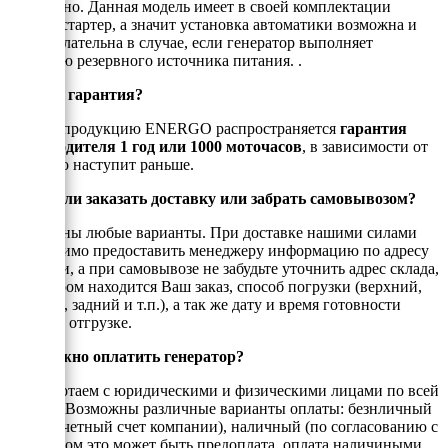
Да, можно. Данная модель имеет в своей комплектации
электростартер, а значит установка автоматики возможна и
даже желательна в случае, если генератор выполняет
функцию резервного источника питания. .
Есть ли гарантия?
На всю продукцию ENERGO распространяется
гарантия
производителя 1 год или 1000 моточасов
, в зависимости от
того, что наступит раньше.
Можно ли заказать доставку или забрать самовывозом?
Возможны любые варианты. При доставке нашими силами
необходимо предоставить менеджеру информацию по адресу
доставки, а при самовывозе не забудьте уточнить адрес склада,
на котором находится Ваш заказ, способ погрузки (верхний,
боковой, задний и т.п.), а так же дату и время готовности
товара к отгрузке.
Как можно оплатить генератор?
Мы работаем с юридическими и физическими лицами по всей
России. Возможны различные варианты оплаты: безнличный
(на рассчетный счет компании), наличный (по согласованию с
енеджером это может быть предоплата, оплата наличиными