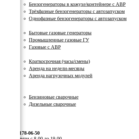
с
Бензогенераторы в кожухе/контейнере с АВР
автозапуском
Трёхфазные бензогенераторы с автозапуском
Однофазные бензогенераторы с автозапуском
Газовые генераторы
Бытовые газовые генераторы
Промышленные газовые ГУ
Газовые с АВР
Аренда генераторов
Краткосрочная (часы/смены)
Аренда на недели-месяцы
Аренда нагрузочных модулей
Электростанции бу
Сварочные генераторы
Бензиновые сварочные
Дизельные сварочные
ОПЛАТА И ДОСТАВКА
КОНТАКТЫ
8 (495) 178-06-50
Мы на связи с 8-00 до 19-00