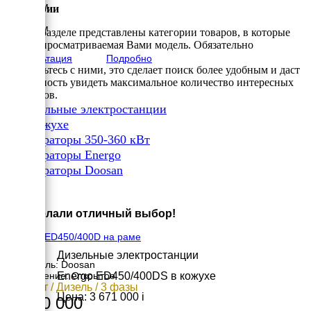
1200 мм
Категории
Высота
1750 мм
В этом разделе представлены категории товаров, в которые
вес
входит просматриваемая Вами модель. Обязательно
2200 кг
Консультация
Подробно
ознакомьтесь с ними, это сделает поиск более удобным и даст
возможность увидеть максимальное количество интересных
вариантов.
✔
Дизельные электростанции
✔
В кожухе
✔
Генераторы 350-360 кВт
✔
Генераторы Energo
✔
Генераторы Doosan
×
Вы сделали отличный выбор!
Energo ED450/400D на раме
Дизельные электростанции
Двигатель: Doosan
Energo ED450/400DS в кожухе
Исполнение: Открытое
360 кВт / Дизель / 3 фазы
Цена: 3 671 000
i
3 260 000