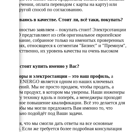
при получении, оплата переводом с карты на карту) или
любой другой способ по согласованию.
Я сомневаюсь в качестве. Стоит ли, всё таки, покупать?
С уверенностью заявляем – покупать стоит! Электрсотанции
ЭНЕРГО представляют из себя оригинальное европейское
оборудование, собранное только на именитых проверенных
двигателях, относящееся к сегментам "Бизнес" и "Премиум",
а, ссотвесттвенно, их уровень качества на очень высоком
уровне!
Почему стоит купить именно у Вас?
Генераторы и электростанции – это наш профиль,
а
техника ENERGO является одним из наших ключевых
направлений. Мы не просто продаем, чтобы продать, а
реализуем продукт, в котором мы уверены. Наши инженеры
знают эту технику вдоль и поперёк, а менеджеры проходят
постоянное повышение квалификации. Всё это делается для
того, чтобы мы могли предложить Вам именно то, что
оптимально подойдёт под Ваши задачи.
Надеемся, что мы смогли дать ответы на все основные
вопросы. Если же требуется более подробная консультация