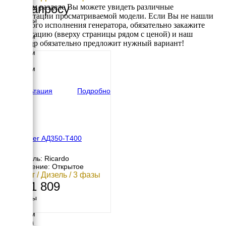
По запросу
В данном разделе Вы можете увидеть различные
комплектации просматриваемой модели. Если Вы не нашли
Размеры
требуемого исполнения генератора, обязательно закажите
Длина
консультацию (вверху страницы рядом с ценой) и наш
6200 мм
менеджер обязательно предложит нужный вариант!
Ширина
2440 мм
Высота
3500 мм
вес
7909 кг
Консультация
Подробно
EcoPower АД350-T400
Двигатель: Ricardo
Исполнение: Открытое
350 кВт / Дизель / 3 фазы
2 241 809
Размеры
Длина
3100 мм
Ширина