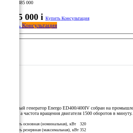
3 385 000
3 385 000
i
Купить
Консультация
Купить
Консультация
Дизельный генератор Energo ED400/400IV собран на промышле
320 кВт, а частота вращения двигателя 1500 оборотов в минуту
Мощность основная (номинальная), кВт
320
Мощность резервная (максимальная), кВт
352