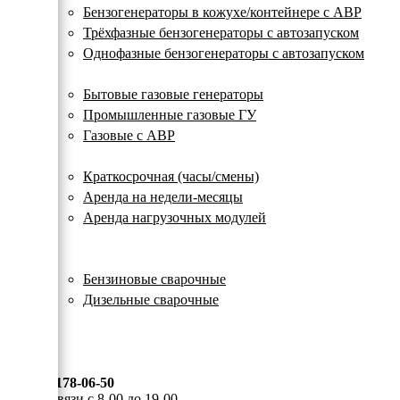
с
Бензогенераторы в кожухе/контейнере с АВР
автозапуском
Трёхфазные бензогенераторы с автозапуском
Однофазные бензогенераторы с автозапуском
Газовые генераторы
Бытовые газовые генераторы
Промышленные газовые ГУ
Газовые с АВР
Аренда генераторов
Краткосрочная (часы/смены)
Аренда на недели-месяцы
Аренда нагрузочных модулей
Электростанции бу
Сварочные генераторы
Бензиновые сварочные
Дизельные сварочные
ОПЛАТА И ДОСТАВКА
КОНТАКТЫ
8 (495) 178-06-50
Мы на связи с 8-00 до 19-00