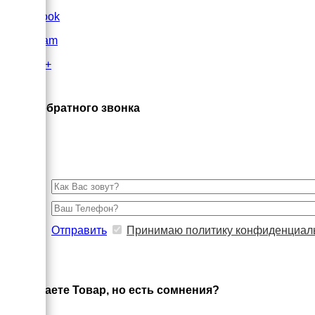
FaceBook
Instagram
Google+
×
Заказ обратного звонка
Отправить
Принимаю политику конфиденциал
×
Выбираете Товар, но есть сомнения?