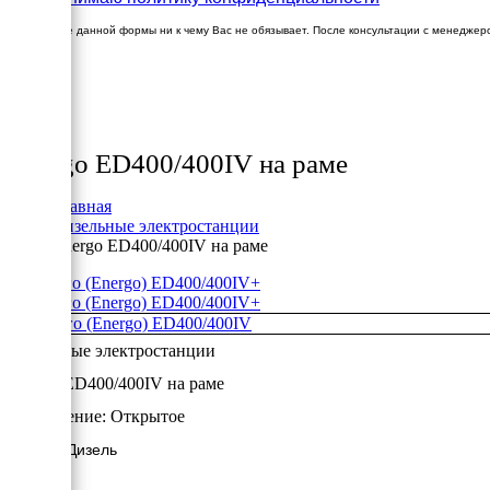
Заполнение данной формы ни к чему Вас не обязывает. После консультации с менеджер
×
Товары
Energo ED400/400IV на раме
Главная
Дизельные электростанции
Energo ED400/400IV на раме
+
+
Дизельные электростанции
Energo ED400/400IV на раме
Исполнение:
Открытое
320 кВт/Дизель