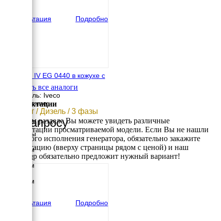
вес
1570 кг
Консультация
Подробно
EMSA E IV EG 0440 в кожухе с
АВР
Смотреть все аналоги
Двигатель: Iveco
Исполнение:
Комплектации
320 кВт / Дизель / 3 фазы
По запросу
В данном разделе Вы можете увидеть различные
комплектации просматриваемой модели. Если Вы не нашли
Размеры
требуемого исполнения генератора, обязательно закажите
Длина
консультацию (вверху страницы рядом с ценой) и наш
4251 мм
менеджер обязательно предложит нужный вариант!
Ширина
1420 мм
Высота
2363 мм
вес
4287 кг
Консультация
Подробно