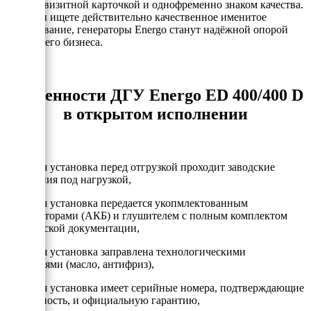
явлется визитной карточкой и однофременно знаком качества.
Если Вы ищете действительно качественное именитое
оборудование, генераторы Energo станут надёжной опорой
для Вашего бизнеса.
Особенности ДГУ Energo ED 400/400 D
в открытом исполнении
- Каждая установка перед отгрузкой проходит заводские
испытания под нагрузкой,
- Каждая установка передается укопмлектованным
аккумулторами (АКБ) и глушителем с полным комплектом
технической документации,
- Каждая установка заправлена технологическими
жидкостями (масло, антифриз),
- Каждая установка имеет серийные номера, подтверждающие
подлинность, и официальную гарантию,