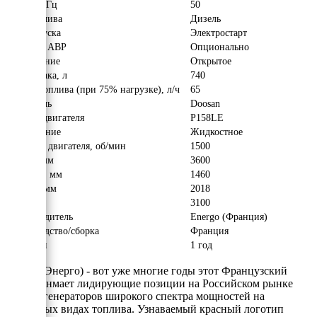
Частота, Гц
50
Вид топлива
Дизель
Тип запуска
Электростарт
Наличие АВР
Опционально
Исполнение
Открытое
Объём бака, л
740
Расход топлива (при 75% нагрузке), л/ч
65
Двигатель
Doosan
Модель двигателя
P158LE
Охлаждение
Жидкостное
Обороты двигателя, об/мин
1500
Длина, мм
3600
Ширина, мм
1460
Высота, мм
2018
Вес, кг
3100
Производитель
Energo (Франция)
Производство/сборка
Франция
Гарантия
1 год
Energo (Энерго) - вот уже многие годы этот Французский
бренд занмает лидирующие позиции на Российском рынке
электрогенераторов широкого спектра мощностей на
различных видах топлива. Узнаваемый красный логотип