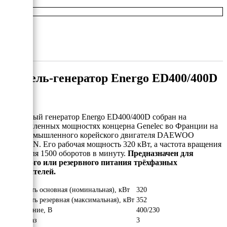
Дизель-генератор Energo ED400/400D
Дизельный генератор Energo ED400/400D собран на
промышленных мощностях концерна Genelec во Франции на
базе промышленного корейского двигателя DAEWOO
DOOSAN. Его рабочая мощность 320 кВт, а частота вращения
двигателя 1500 оборотов в минуту.
Предназначен для
основного или резервного питания трёхфазных
потребителей.
Мощность основная (номинальная), кВт
320
Мощность резервная (максимальная), кВт
352
Напряжение, В
400/230
Число фаз
3