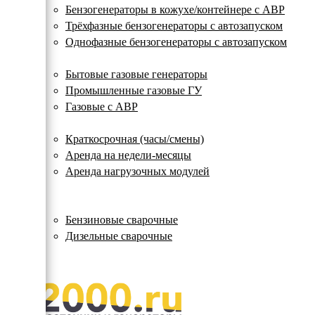
с
Бензогенераторы в кожухе/контейнере с АВР
автозапуском
Трёхфазные бензогенераторы с автозапуском
Однофазные бензогенераторы с автозапуском
Газовые генераторы
Бытовые газовые генераторы
Промышленные газовые ГУ
Газовые с АВР
Аренда генераторов
Краткосрочная (часы/смены)
Аренда на недели-месяцы
Аренда нагрузочных модулей
Электростанции бу
Сварочные генераторы
Бензиновые сварочные
Дизельные сварочные
ОПЛАТА И ДОСТАВКА
КОНТАКТЫ