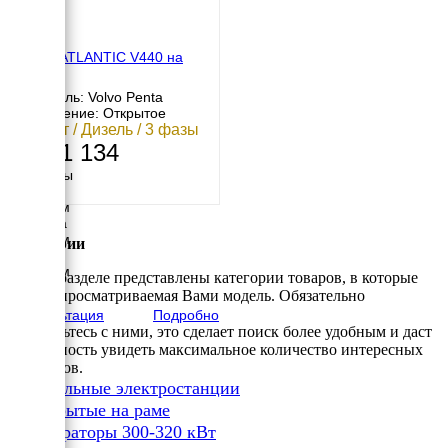
SDMO ATLANTIC V440 на
раме
Двигатель: Volvo Penta
Исполнение: Открытое
320 кВт / Дизель / 3 фазы
4 861 134
Размеры
Длина
3160 мм
Ширина
1340 мм
Категории
Высота
1805 мм
В этом разделе представлены категории товаров, в которые
вес
входит просматриваемая Вами модель. Обязательно
3110 кг
Консультация
Подробно
ознакомьтесь с ними, это сделает поиск более удобным и даст
возможность увидеть максимальное количество интересных
вариантов.
✔
Дизельные электростанции
✔
Открытые на раме
✔
Генераторы 300-320 кВт