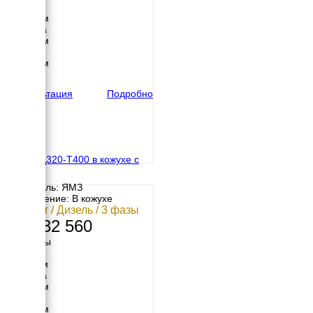
Длина
4475 мм
Ширина
1410 мм
Высота
2430 мм
вес
4080 кг
Консультация
Подробно
ЯМЗ АД320-Т400 в кожухе с
АВР
Двигатель: ЯМЗ
Исполнение: В кожухе
320 кВт / Дизель / 3 фазы
13 132 560
Размеры
Длина
3115 мм
Ширина
1230 мм
Высота
1366 мм