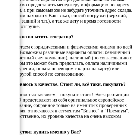
необходимо предоставить менеджеру информацию по адресу
доставки, а при самовывозе не забудьте уточнить адрес склада,
на котором находится Ваш заказ, способ погрузки (верхний,
боковой, задний и т.п.), а так же дату и время готовности
товара к отгрузке.
Как можно оплатить генератор?
Мы работаем с юридическими и физическими лицами по всей
России. Возможны различные варианты оплаты: безнличный
(на рассчетный счет компании), наличный (по согласованию с
енеджером это может быть предоплата, оплата наличиными
при получении, оплата переводом с карты на карту) или
любой другой способ по согласованию.
Я сомневаюсь в качестве. Стоит ли, всё таки, покупать?
С уверенностью заявляем – покупать стоит! Электрсотанции
ЭНЕРГО представляют из себя оригинальное европейское
оборудование, собранное только на именитых проверенных
двигателях, относящееся к сегментам "Бизнес" и "Премиум",
а, ссотвесттвенно, их уровень качества на очень высоком
уровне!
Почему стоит купить именно у Вас?