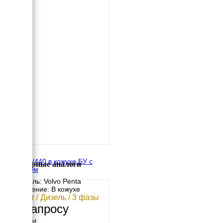
SDMO V440 в кожухе БУ с
Популярные аналоги
пробегом
Двигатель: Volvo Penta
Исполнение: В кожухе
320 кВт / Дизель / 3 фазы
По запросу
Размеры