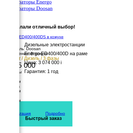
✔
Генераторы Energo
✔
Генераторы Doosan
×
Вы сделали отличный выбор!
Energo ED400/400DS в кожухе
Дизельные электростанции
Двигатель: Doosan
Energo ED400/400D на раме
Исполнение: В кожухе
320 кВт / Дизель / 3 фазы
Цена: 3 074 000
i
3 495 000
Гарантия: 1 год
Размеры
Длина
4500 мм
Ширина
1800 мм
Высота
2340 мм
вес
5350 кг
Консультация
Подробно
Быстрый заказ