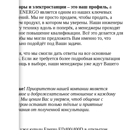
Генераторы и электростанции – это наш профиль,
а
техника ENERGO является одним из наших ключевых
направлений. Мы не просто продаем, чтобы продать, а
реализуем продукт, в котором мы уверены. Наши инженеры
знают эту технику вдоль и поперёк, а менеджеры проходят
постоянное повышение квалификации. Всё это делается для
того, чтобы мы могли предложить Вам именно то, что
оптимально подойдёт под Ваши задачи.
Надеемся, что мы смогли дать ответы на все основные
вопросы. Если же требуется более подробная консультация
или помощь в выборе, наши менеджеры уже ждут Вашего
звонка.
Внимание!
Приоритетом нашей компании является
отзывчивое и доброжелательное отношение к каждому
клиенту. Мы ценим Вас и уверяем, чтоб общение с
менеджером оставит только тёплые и приятные
воспоминания от полученной консультации.
Если Вы уже купили
Energo ED400/400D в открытом