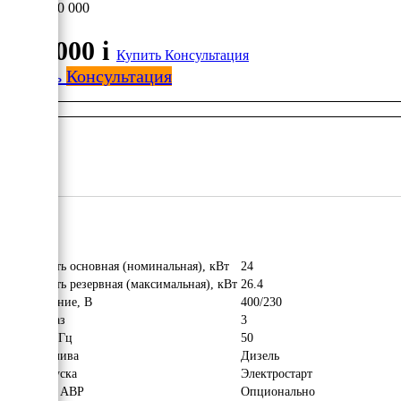
660 000
660 000
i
Купить
Консультация
Купить
Консультация
Мощность основная (номинальная), кВт
24
Мощность резервная (максимальная), кВт
26.4
Напряжение, В
400/230
Число фаз
3
Частота, Гц
50
Вид топлива
Дизель
Тип запуска
Электростарт
Наличие АВР
Опционально