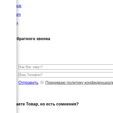
FaceBook
Instagram
Google+
×
Заказ обратного звонка
Отправить
Принимаю политику конфиденциал
×
Выбираете Товар, но есть сомнения?