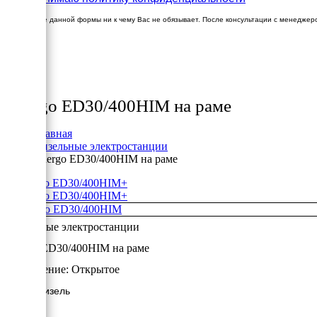
Заполнение данной формы ни к чему Вас не обязывает. После консультации с менеджер
×
Товары
Energo ED30/400HIM на раме
Главная
Дизельные электростанции
Energo ED30/400HIM на раме
+
+
Дизельные электростанции
Energo ED30/400HIM на раме
Исполнение:
Открытое
24 кВт/Дизель