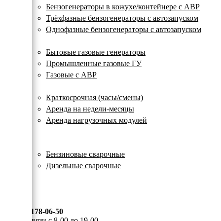
с
Бензогенераторы в кожухе/контейнере с АВР
автозапуском
Трёхфазные бензогенераторы с автозапуском
Однофазные бензогенераторы с автозапуском
Газовые генераторы
Бытовые газовые генераторы
Промышленные газовые ГУ
Газовые с АВР
Аренда генераторов
Краткосрочная (часы/смены)
Аренда на недели-месяцы
Аренда нагрузочных модулей
Электростанции бу
Сварочные генераторы
Бензиновые сварочные
Дизельные сварочные
ОПЛАТА И ДОСТАВКА
КОНТАКТЫ
8 (495) 178-06-50
Мы на связи с 8-00 до 19-00