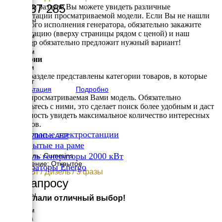
81 037 285
В данном разделе Вы можете увидеть различные
комплектации просматриваемой модели. Если Вы не нашли
Размеры
требуемого исполнения генератора, обязательно закажите
Длина
консультацию (вверху страницы рядом с ценой) и наш
6175 мм
менеджер обязательно предложит нужный вариант!
Ширина
2494 мм
Категории
Высота
3115 мм
вес
В этом разделе представлены категории товаров, в которые
17217 кг
Консультация
Подробно
входит просматриваемая Вами модель. Обязательно
ознакомьтесь с ними, это сделает поиск более удобным и даст
возможность увидеть максимальное количество интересных
вариантов.
✔
Дизельные электростанции
MGEp2200C с АВР
✔
Открытые на раме
✔
Дизель генераторы 2000 кВт
Двигатель: Cummins
Исполнение: Открытое
✔
Генераторы Energo
2200 кВт / Дизель / 3 фазы
×
По запросу
Размеры
Вы сделали отличный выбор!
Длина
6175 мм
Ширина