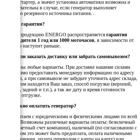
электростартер, а значит установка автоматики возможна и
даже желательна в случае, если генератор выполняет
функцию резервного источника питания. .
Есть ли гарантия?
На всю продукцию ENERGO распространяется
гарантия
производителя 1 год или 1000 моточасов
, в зависимости от
того, что наступит раньше.
Можно ли заказать доставку или забрать самовывозом?
Возможны любые варианты. При доставке нашими силами
необходимо предоставить менеджеру информацию по адресу
доставки, а при самовывозе не забудьте уточнить адрес склада,
на котором находится Ваш заказ, способ погрузки (верхний,
боковой, задний и т.п.), а так же дату и время готовности
товара к отгрузке.
Как можно оплатить генератор?
Мы работаем с юридическими и физическими лицами по всей
России. Возможны различные варианты оплаты: безнличный
(на рассчетный счет компании), наличный (по согласованию с
енеджером это может быть предоплата, оплата наличиными
при получении, оплата переводом с карты на карту) или