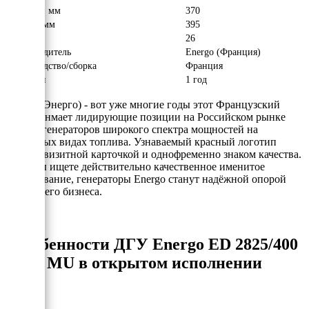
Ширина, мм
370
Высота, мм
395
Вес, кг
26
Производитель
Energo (Франция)
Производство/сборка
Франция
Гарантия
1 год
Energo (Энерго) - вот уже многие годы этот Французский
бренд занмает лидирующие позиции на Российском рынке
электрогенераторов широкого спектра мощностей на
различных видах топлива. Узнаваемый красный логотип
явлется визитной карточкой и однофременно знаком качества.
Если Вы ищете действительно качественное именитое
оборудование, генераторы Energo станут надёжной опорой
для Вашего бизнеса.
Особенности ДГУ Energo ED 2825/400
MU в открытом исполнении