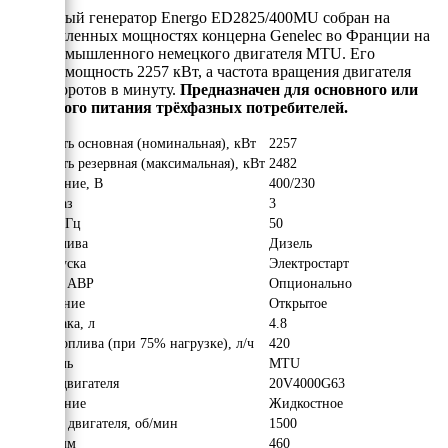
Дизельный генератор Energo ED2825/400MU собран на
промышленных мощностях концерна Genelec во Франции на
базе промышленного немецкого двигателя MTU. Его
рабочая мощность 2257 кВт, а частота вращения двигателя
1500 оборотов в минуту.
Предназначен для основного или
резервного питания трёхфазных потребителей.
Мощность основная (номинальная), кВт
2257
Мощность резервная (максимальная), кВт
2482
Напряжение, В
400/230
Число фаз
3
Частота, Гц
50
Вид топлива
Дизель
Тип запуска
Электростарт
Наличие АВР
Опционально
Исполнение
Открытое
Объём бака, л
4.8
Расход топлива (при 75% нагрузке), л/ч
420
Двигатель
MTU
Модель двигателя
20V4000G63
Охлаждение
Жидкостное
Обороты двигателя, об/мин
1500
Длина, мм
460