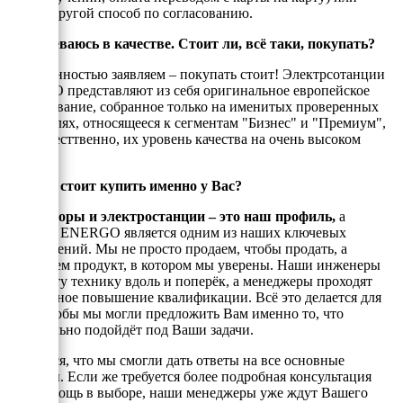
любой другой способ по согласованию.
Я сомневаюсь в качестве. Стоит ли, всё таки, покупать?
С уверенностью заявляем – покупать стоит! Электрсотанции
ЭНЕРГО представляют из себя оригинальное европейское
оборудование, собранное только на именитых проверенных
двигателях, относящееся к сегментам "Бизнес" и "Премиум",
а, ссотвесттвенно, их уровень качества на очень высоком
уровне!
Почему стоит купить именно у Вас?
Генераторы и электростанции – это наш профиль,
а
техника ENERGO является одним из наших ключевых
направлений. Мы не просто продаем, чтобы продать, а
реализуем продукт, в котором мы уверены. Наши инженеры
знают эту технику вдоль и поперёк, а менеджеры проходят
постоянное повышение квалификации. Всё это делается для
того, чтобы мы могли предложить Вам именно то, что
оптимально подойдёт под Ваши задачи.
Надеемся, что мы смогли дать ответы на все основные
вопросы. Если же требуется более подробная консультация
или помощь в выборе, наши менеджеры уже ждут Вашего