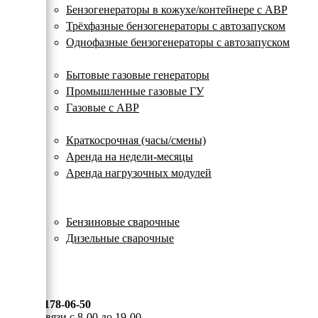
с
Бензогенераторы в кожухе/контейнере с АВР
автозапуском
Трёхфазные бензогенераторы с автозапуском
Однофазные бензогенераторы с автозапуском
Газовые генераторы
Бытовые газовые генераторы
Промышленные газовые ГУ
Газовые с АВР
Аренда генераторов
Краткосрочная (часы/смены)
Аренда на недели-месяцы
Аренда нагрузочных модулей
Электростанции бу
Сварочные генераторы
Бензиновые сварочные
Дизельные сварочные
ОПЛАТА И ДОСТАВКА
КОНТАКТЫ
8 (495) 178-06-50
Мы на связи с 8-00 до 19-00