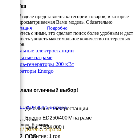
1648 мм
Категории
Высота
1190 мм
В этом разделе представлены категории товаров, в которые
вес
входит просматриваемая Вами модель. Обязательно
2251 кг
Консультация
Подробно
ознакомьтесь с ними, это сделает поиск более удобным и даст
возможность увидеть максимальное количество интересных
вариантов.
✔
Дизельные электростанции
✔
Открытые на раме
✔
Дизель-генераторы 200 кВт
✔
Генераторы Energo
×
Вы сделали отличный выбор!
Energo ED250/400IVS в кожухе
Дизельные электростанции
Energo ED250/400IV на раме
Двигатель: Iveco
Исполнение: В кожухе
Цена: 2 584 000
i
200 кВт / Дизель / 3 фазы
3 032 000
Гарантия: 1 год