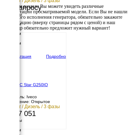
200 кВт / Дизель / 3 фазы
По запросу
В данном разделе Вы можете увидеть различные
комплектации просматриваемой модели. Если Вы не нашли
Размеры
требуемого исполнения генератора, обязательно закажите
Длина
консультацию (вверху страницы рядом с ценой) и наш
3820 мм
менеджер обязательно предложит нужный вариант!
Ширина
1200 мм
Высота
2156 мм
вес
2461 кг
Консультация
Подробно
GENMAC Star G250IO
Двигатель: Iveco
Исполнение: Открытое
200 кВт / Дизель / 3 фазы
5 027 051
Размеры
Длина
2900 мм
Ширина