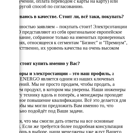
при получении, оплата переводом с карты на карту) или
любой другой способ по согласованию.
Я сомневаюсь в качестве. Стоит ли, всё таки, покупать?
С уверенностью заявляем – покупать стоит! Электрсотанции
ЭНЕРГО представляют из себя оригинальное европейское
оборудование, собранное только на именитых проверенных
двигателях, относящееся к сегментам "Бизнес" и "Премиум",
а, ссотвесттвенно, их уровень качества на очень высоком
уровне!
Почему стоит купить именно у Вас?
Генераторы и электростанции – это наш профиль,
а
техника ENERGO является одним из наших ключевых
направлений. Мы не просто продаем, чтобы продать, а
реализуем продукт, в котором мы уверены. Наши инженеры
знают эту технику вдоль и поперёк, а менеджеры проходят
постоянное повышение квалификации. Всё это делается для
того, чтобы мы могли предложить Вам именно то, что
оптимально подойдёт под Ваши задачи.
Надеемся, что мы смогли дать ответы на все основные
вопросы. Если же требуется более подробная консультация
или помощь в выборе, наши менеджеры уже ждут Вашего