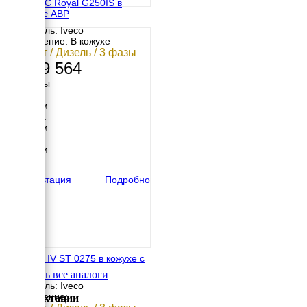
GENMAC Royal G250IS в
кожухе с АВР
Двигатель: Iveco
Исполнение: В кожухе
200 кВт / Дизель / 3 фазы
7 279 564
Размеры
Длина
3600 мм
Ширина
1226 мм
Высота
2000 мм
вес
2225 кг
Консультация
Подробно
EMSA E IV ST 0275 в кожухе с
АВР
Смотреть все аналоги
Двигатель: Iveco
Исполнение:
Комплектации