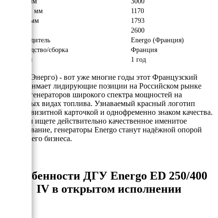
Длина, мм
3000
Ширина, мм
1170
Высота, мм
1793
Вес, кг
2600
Производитель
Energo (Франция)
Производство/сборка
Франция
Гарантия
1 год
Energo (Энерго) - вот уже многие годы этот Французский
бренд занмает лидирующие позиции на Российском рынке
электрогенераторов широкого спектра мощностей на
различных видах топлива. Узнаваемый красный логотип
явлется визитной карточкой и однофременно знаком качества.
Если Вы ищете действительно качественное именитое
оборудование, генераторы Energo станут надёжной опорой
для Вашего бизнеса.
Особенности ДГУ Energo ED 250/400
IV в открытом исполнении