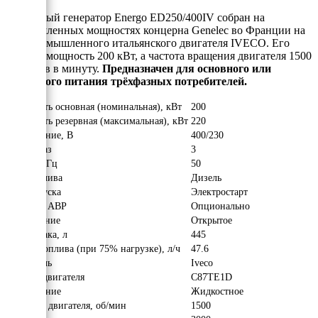
Дизельный генератор Energo ED250/400IV собран на
промышленных мощностях концерна Genelec во Франции на
базе промышленного итальянского двигателя IVECO. Его
рабочая мощность 200 кВт, а частота вращения двигателя 1500
оборотов в минуту.
Предназначен для основного или
резервного питания трёхфазных потребителей.
Мощность основная (номинальная), кВт
200
Мощность резервная (максимальная), кВт
220
Напряжение, В
400/230
Число фаз
3
Частота, Гц
50
Вид топлива
Дизель
Тип запуска
Электростарт
Наличие АВР
Опционально
Исполнение
Открытое
Объём бака, л
445
Расход топлива (при 75% нагрузке), л/ч
47.6
Двигатель
Iveco
Модель двигателя
C87TE1D
Охлаждение
Жидкостное
Обороты двигателя, об/мин
1500