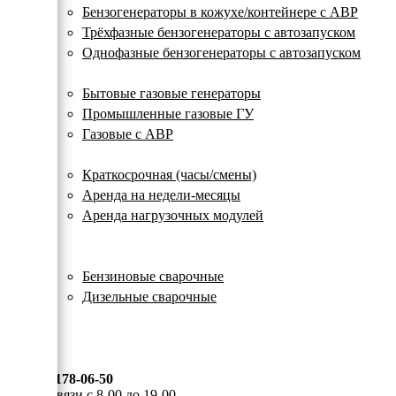
с
Бензогенераторы в кожухе/контейнере с АВР
автозапуском
Трёхфазные бензогенераторы с автозапуском
Однофазные бензогенераторы с автозапуском
Газовые генераторы
Бытовые газовые генераторы
Промышленные газовые ГУ
Газовые с АВР
Аренда генераторов
Краткосрочная (часы/смены)
Аренда на недели-месяцы
Аренда нагрузочных модулей
Электростанции бу
Сварочные генераторы
Бензиновые сварочные
Дизельные сварочные
ОПЛАТА И ДОСТАВКА
КОНТАКТЫ
8 (495) 178-06-50
Мы на связи с 8-00 до 19-00