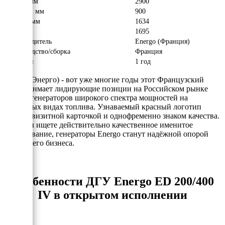
Длина, мм
2900
Ширина, мм
900
Высота, мм
1634
Вес, кг
1695
Производитель
Energo (Франция)
Производство/сборка
Франция
Гарантия
1 год
Energo (Энерго) - вот уже многие годы этот Французский
бренд занмает лидирующие позиции на Российском рынке
электрогенераторов широкого спектра мощностей на
различных видах топлива. Узнаваемый красный логотип
явлется визитной карточкой и однофременно знаком качества.
Если Вы ищете действительно качественное именитое
оборудование, генераторы Energo станут надёжной опорой
для Вашего бизнеса.
Особенности ДГУ Energo ED 200/400
IV в открытом исполнении