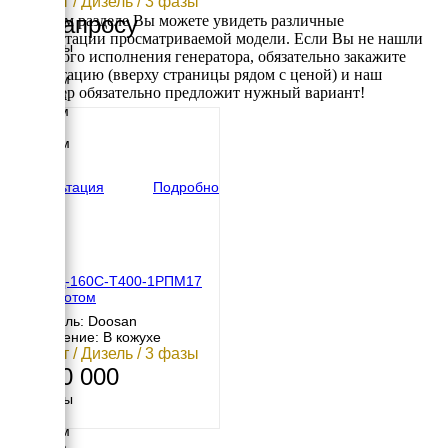
160 кВт / Дизель / 3 фазы
По запросу
В данном разделе Вы можете увидеть различные
комплектации просматриваемой модели. Если Вы не нашли
Размеры
требуемого исполнения генератора, обязательно закажите
Длина
консультацию (вверху страницы рядом с ценой) и наш
2650 мм
менеджер обязательно предложит нужный вариант!
Ширина
1100 мм
Высота
1800 мм
вес
1910 кг
Консультация
Подробно
ТСС АД-160С-Т400-1РПМ17
под капотом
Двигатель: Doosan
Исполнение: В кожухе
160 кВт / Дизель / 3 фазы
1 320 000
Размеры
Длина
2750 мм
Ширина