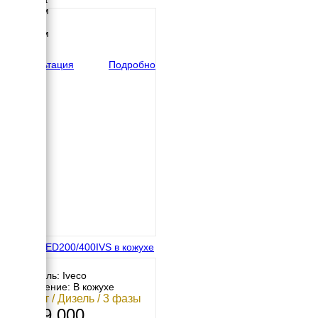
1134 мм
Высота
2110 мм
вес
1965 кг
Консультация
Подробно
Energo ED200/400IVS в кожухе
Двигатель: Iveco
Исполнение: В кожухе
160 кВт / Дизель / 3 фазы
1 999 000