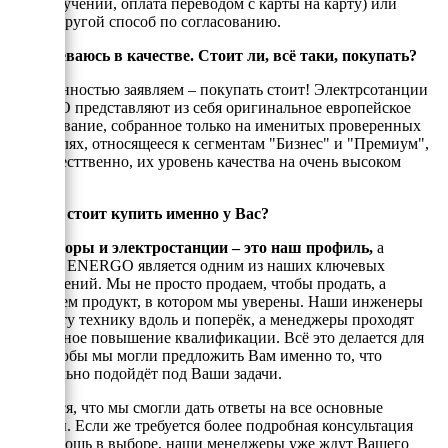
при получении, оплата переводом с карты на карту) или
любой другой способ по согласованию.
Я сомневаюсь в качестве. Стоит ли, всё таки, покупать?
С уверенностью заявляем – покупать стоит! Электрсотанции
ЭНЕРГО представляют из себя оригинальное европейское
оборудование, собранное только на именитых проверенных
двигателях, относящееся к сегментам "Бизнес" и "Премиум",
а, ссотвесттвенно, их уровень качества на очень высоком
уровне!
Почему стоит купить именно у Вас?
Генераторы и электростанции – это наш профиль,
а
техника ENERGO является одним из наших ключевых
направлений. Мы не просто продаем, чтобы продать, а
реализуем продукт, в котором мы уверены. Наши инженеры
знают эту технику вдоль и поперёк, а менеджеры проходят
постоянное повышение квалификации. Всё это делается для
того, чтобы мы могли предложить Вам именно то, что
оптимально подойдёт под Ваши задачи.
Надеемся, что мы смогли дать ответы на все основные
вопросы. Если же требуется более подробная консультация
или помощь в выборе, наши менеджеры уже ждут Вашего