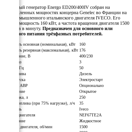
Дизельный генератор Energo ED200/400IV собран на
промышленных мощностях концерна Genelec во Франции на
базе промышленного итальянского двигателя IVECO. Его
рабочая мощность 160 кВт, а частота вращения двигателя 1500
оборотов в минуту.
Предназначен для основного или
резервного питания трёхфазных потребителей.
Мощность основная (номинальная), кВт
160
Мощность резервная (максимальная), кВт
176
Напряжение, В
400/230
Число фаз
3
Частота, Гц
50
Вид топлива
Дизель
Тип запуска
Электростарт
Наличие АВР
Опционально
Исполнение
Открытое
Объём бака, л
250
Расход топлива (при 75% нагрузке), л/ч
35
Двигатель
Iveco
Модель двигателя
NEF67TE2A
Охлаждение
Жидкостное
Обороты двигателя, об/мин
1500