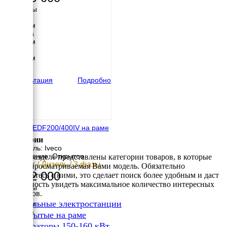
Размеры
Длина
3300 мм
Ширина
1200 мм
Высота
1958 мм
вес
2435 кг
Консультация
Подробно
Energo EDF200/400IV на раме
Категории
Двигатель: Iveco
Исполнение: Открытое
В этом разделе представлены категории товаров, в которые
160 кВт / Дизель / 3 фазы
входит просматриваемая Вами модель. Обязательно
1 742 000
ознакомьтесь с ними, это сделает поиск более удобным и даст
возможность увидеть максимальное количество интересных
Размеры
вариантов.
Длина
✔
Дизельные электростанции
2622 мм
Ширина
✔
Открытые на раме
790 мм
✔
Генераторы 150-160 кВт