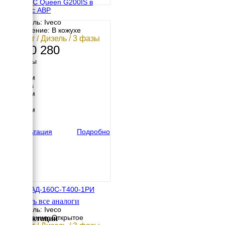
GENMAC Queen G200IS в
кожухе с АВР
Двигатель: Iveco
Исполнение: В кожухе
160 кВт / Дизель / 3 фазы
5 760 280
Размеры
Длина
3150 мм
Ширина
1056 мм
Высота
1900 мм
вес
2000 кг
Консультация
Подробно
IVECO АД-160С-Т400-1РИ
Смотреть все аналоги
Двигатель: Iveco
Исполнение: Открытое
Комплектации