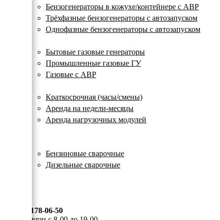
с
Бензогенераторы в кожухе/контейнере с АВР
автозапуском
Трёхфазные бензогенераторы с автозапуском
Однофазные бензогенераторы с автозапуском
Газовые генераторы
Бытовые газовые генераторы
Промышленные газовые ГУ
Газовые с АВР
Аренда генераторов
Краткосрочная (часы/смены)
Аренда на недели-месяцы
Аренда нагрузочных модулей
Электростанции бу
Сварочные генераторы
Бензиновые сварочные
Дизельные сварочные
ОПЛАТА И ДОСТАВКА
КОНТАКТЫ
8 (495) 178-06-50
Мы на связи с 8-00 до 19-00