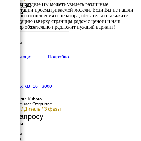
638 934
В данном разделе Вы можете увидеть различные
комплектации просматриваемой модели. Если Вы не нашли
Размеры
требуемого исполнения генератора, обязательно закажите
Длина
консультацию (вверху страницы рядом с ценой) и наш
1450 мм
менеджер обязательно предложит нужный вариант!
Ширина
620 мм
Высота
1286 мм
вес
285 кг
Консультация
Подробно
GENBOX KBT10T-3000
Двигатель: Kubota
Исполнение: Открытое
9.6 кВт / Дизель / 3 фазы
По запросу
Размеры
Длина
1250 мм
Ширина