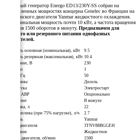
Дизельный генератор Energo ED13/230Y-SS собран на
промышленных мощностях концерна Genelec во Франции на
базе японского двигателя Yanmar жидкостного охлаждения.
Его номинальная мощность почти 10 кВт, а частота вращения
двигателя 1500 оборотов в минуту.
Предназначен для
основного или резервного питания однофазных
потребителей.
Мощность основная (номинальная), кВт
9.5
Мощность резервная (максимальная), кВт
10.4
Напряжение, В
230
Число фаз
1
Частота, Гц
50
Вид топлива
Дизель
Тип запуска
Электростарт
Наличие АВР
Опционально
Исполнение
В кожухе
Объём бака, л
22
Расход топлива (при 75% нагрузке), л/ч
2.7
Двигатель
Yanmar
Модель двигателя
3TNV88BGGEH
Охлаждение
Жидкостное
Обороты двигателя, об/мин
1500