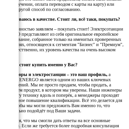
при получении, оплата переводом с карты на карту) или
любой другой способ по согласованию.
Я сомневаюсь в качестве. Стоит ли, всё таки, покупать?
С уверенностью заявляем – покупать стоит! Электрсотанции
ЭНЕРГО представляют из себя оригинальное европейское
оборудование, собранное только на именитых проверенных
двигателях, относящееся к сегментам "Бизнес" и "Премиум",
а, ссотвесттвенно, их уровень качества на очень высоком
уровне!
Почему стоит купить именно у Вас?
Генераторы и электростанции – это наш профиль,
а
техника ENERGO является одним из наших ключевых
направлений. Мы не просто продаем, чтобы продать, а
реализуем продукт, в котором мы уверены. Наши инженеры
знают эту технику вдоль и поперёк, а менеджеры проходят
постоянное повышение квалификации. Всё это делается для
того, чтобы мы могли предложить Вам именно то, что
оптимально подойдёт под Ваши задачи.
Надеемся, что мы смогли дать ответы на все основные
вопросы. Если же требуется более подробная консультация