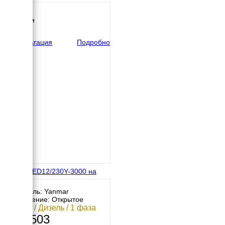
650 мм
Высота
1135 мм
вес
285 кг
Консультация
Подробно
Energo ED12/230Y-3000 на
раме
Двигатель: Yanmar
Исполнение: Открытое
9.5 кВт / Дизель / 1 фаза
578 503