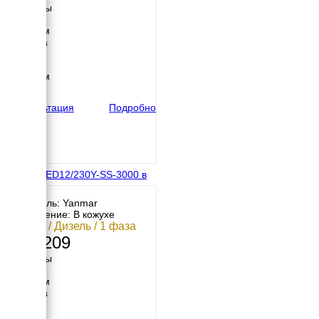
Размеры
Длина
1450 мм
Ширина
620 мм
Высота
1286 мм
вес
305 кг
Консультация
Подробно
Energo ED12/230Y-SS-3000 в
кожухе
Двигатель: Yanmar
Исполнение: В кожухе
9.5 кВт / Дизель / 1 фаза
749 209
Размеры
Длина
1650 мм
Ширина
840 мм
Высота