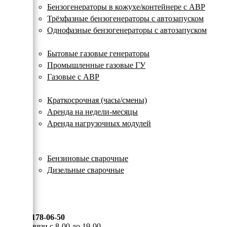
с
Бензогенераторы в кожухе/контейнере с АВР
автозапуском
Трёхфазные бензогенераторы с автозапуском
Однофазные бензогенераторы с автозапуском
Газовые генераторы
Бытовые газовые генераторы
Промышленные газовые ГУ
Газовые с АВР
Аренда генераторов
Краткосрочная (часы/смены)
Аренда на недели-месяцы
Аренда нагрузочных модулей
Электростанции бу
Сварочные генераторы
Бензиновые сварочные
Дизельные сварочные
ОПЛАТА И ДОСТАВКА
КОНТАКТЫ
8 (495) 178-06-50
Мы на связи с 8-00 до 19-00