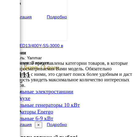
1104 мм
вес
570 кг
Консультация
Подробно
Energo ED13/400Y-SS-3000 в
кожухе
Категории
Двигатель: Yanmar
Исполнение: В кожухе
В этом разделе представлены категории товаров, в которые
9.5 кВт / Дизель / 3 фазы
входит просматриваемая Вами модель. Обязательно
806 111
ознакомьтесь с ними, это сделает поиск более удобным и даст
возможность увидеть максимальное количество интересных
Размеры
вариантов.
Длина
✔
Дизельные электростанции
1650 мм
Ширина
✔
В кожухе
840 мм
✔
Дизельные генераторы 10 кВт
Высота
✔
1104 мм
Генераторы Energo
вес
✔
Дизельные 6-9 кВт
550 кг
Консультация
Подробно
×