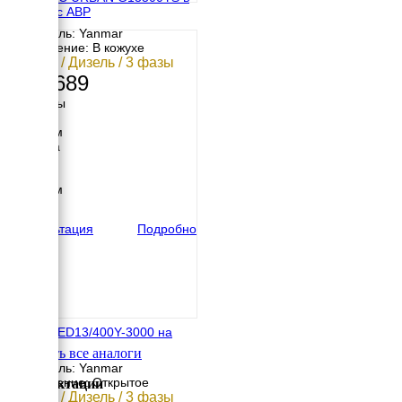
кожухе с АВР
Двигатель: Yanmar
Исполнение: В кожухе
9.7 кВт / Дизель / 3 фазы
995 689
Размеры
Длина
1475 мм
Ширина
710 мм
Высота
1060 мм
вес
426 кг
Консультация
Подробно
Energo ED13/400Y-3000 на
раме
Смотреть все аналоги
Двигатель: Yanmar
Исполнение: Открытое
Комплектации
9.7 кВт / Дизель / 3 фазы