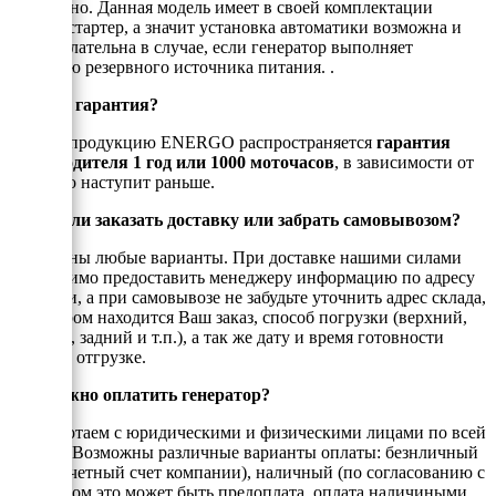
Да, можно. Данная модель имеет в своей комплектации
электростартер, а значит установка автоматики возможна и
даже желательна в случае, если генератор выполняет
функцию резервного источника питания. .
Есть ли гарантия?
На всю продукцию ENERGO распространяется
гарантия
производителя 1 год или 1000 моточасов
, в зависимости от
того, что наступит раньше.
Можно ли заказать доставку или забрать самовывозом?
Возможны любые варианты. При доставке нашими силами
необходимо предоставить менеджеру информацию по адресу
доставки, а при самовывозе не забудьте уточнить адрес склада,
на котором находится Ваш заказ, способ погрузки (верхний,
боковой, задний и т.п.), а так же дату и время готовности
товара к отгрузке.
Как можно оплатить генератор?
Мы работаем с юридическими и физическими лицами по всей
России. Возможны различные варианты оплаты: безнличный
(на рассчетный счет компании), наличный (по согласованию с
енеджером это может быть предоплата, оплата наличиными