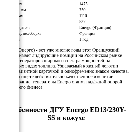
Длина, мм
1475
Ширина, мм
750
Высота, мм
1110
Вес, кг
537
Производитель
Energo (Франция)
Производство/сборка
Франция
Гарантия
1 год
Energo (Энерго) - вот уже многие годы этот Французский
бренд занмает лидирующие позиции на Российском рынке
электрогенераторов широкого спектра мощностей на
различных видах топлива. Узнаваемый красный логотип
явлется визитной карточкой и однофременно знаком качества.
Если Вы ищете действительно качественное именитое
оборудование, генераторы Energo станут надёжной опорой
для Вашего бизнеса.
Особенности ДГУ Energo ED13/230Y-
SS в кожухе