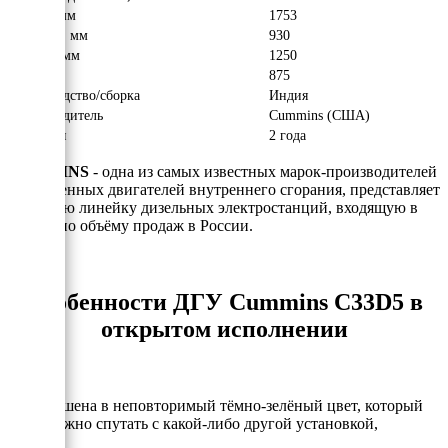
Длина, мм
1753
Ширина, мм
930
Высота, мм
1250
Вес, кг
875
Производство/сборка
Индия
Производитель
Cummins (США)
Гарантия
2 года
CUMMINS
- одна из самых известных марок-производителей
одноименных двигателей внутреннего сгорания, представляет
Вам свою линейку дизельных электростанций, входящую в
ТОП-3 по объёму продаж в России.
Особенности ДГУ Cummins C33D5 в
открытом исполнении
- Выкрашена в неповторимый тёмно-зелёный цвет, который
невозможно спутать с какой-либо другой установкой,