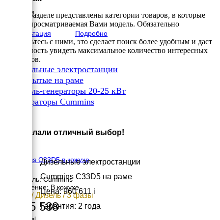
Высота
1350 мм
В этом разделе представлены категории товаров, в которые
вес
входит просматриваемая Вами модель. Обязательно
800 кг
Консультация
Подробно
ознакомьтесь с ними, это сделает поиск более удобным и даст
возможность увидеть максимальное количество интересных
вариантов.
✔
Дизельные электростанции
✔
Открытые на раме
✔
Дизель-генераторы 20-25 кВт
✔
Генераторы Cummins
×
Вы сделали отличный выбор!
Cummins C33D5 в кожухе
Дизельные электростанции
Cummins C33D5 на раме
Двигатель: Cummins
Исполнение: В кожухе
Цена: 960 611
i
24 кВт / Дизель / 3 фазы
1 245 538
Гарантия: 2 года
Размеры