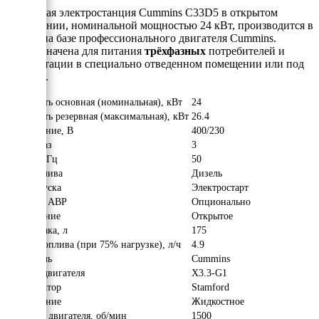
Дизельная электростанция Cummins C33D5 в открытом
исполнении, номинальной мощностью 24 кВт, производится в
Индии на базе профессионального двигателя Cummins.
Предназначена для питания
трёхфазных
потребителей и
эксплуатации в специально отведенном помещении или под
навесом.
Мощность основная (номинальная), кВт
24
Мощность резервная (максимальная), кВт
26.4
Напряжение, В
400/230
Число фаз
3
Частота, Гц
50
Вид топлива
Дизель
Тип запуска
Электростарт
Наличие АВР
Опционально
Исполнение
Открытое
Объём бака, л
175
Расход топлива (при 75% нагрузке), л/ч
4.9
Двигатель
Cummins
Модель двигателя
X3.3-G1
Альтернатор
Stamford
Охлаждение
Жидкостное
Обороты двигателя, об/мин
1500