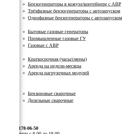
с
Бензогенераторы в кожухе/контейнере с АВР
автозапуском
Трёхфазные бензогенераторы с автозапуском
Однофазные бензогенераторы с автозапуском
Газовые генераторы
Бытовые газовые генераторы
Промышленные газовые ГУ
Газовые с АВР
Аренда генераторов
Краткосрочная (часы/смены)
Аренда на недели-месяцы
Аренда нагрузочных модулей
Электростанции бу
Сварочные генераторы
Бензиновые сварочные
Дизельные сварочные
ОПЛАТА И ДОСТАВКА
КОНТАКТЫ
8 (495) 178-06-50
Мы на связи с 8-00 до 19-00