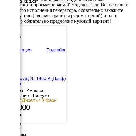
1 103 118
комплектации просматриваемой модели. Если Вы не нашли
Размеры
требуемого исполнения генератора, обязательно закажите
Длина
консультацию (вверху страницы рядом с ценой) и наш
2200 мм
менеджер обязательно предложит нужный вариант!
Ширина
950 мм
Высота
1450 мм
вес
866 кг
Консультация
Подробно
Амперос АД 25-Т400 Р (Проф)
в кожухе
Двигатель: Амперос
Исполнение: В кожухе
25 кВт / Дизель / 3 фазы
605 000
Размеры
Длина
2100 мм
Ширина
800 мм
Категории