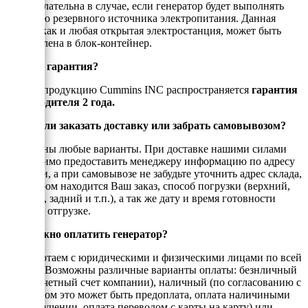
даже желательна в случае, если генератор будет выполнять
функцию резервного источника электропитания. Данная
модель,как и любая открытая электростанция, может быть
установлена в блок-контейнер.
Есть ли гарантия?
На всю продукцию Cummins INC распространяется
гарантия
производителя 2 года.
Можно ли заказать доставку или забрать самовывозом?
Возможны любые варианты. При доставке нашими силами
необходимо предоставить менеджеру информацию по адресу
доставки, а при самовывозе не забудьте уточнить адрес склада,
на котором находится Ваш заказ, способ погрузки (верхний,
боковой, задний и т.п.), а так же дату и время готовности
товара к отгрузке.
Как можно оплатить генератор?
Мы работаем с юридическими и физическими лицами по всей
России. Возможны различные варианты оплаты: безнличный
(на рассчетный счет компании), наличный (по согласованию с
енеджером это может быть предоплата, оплата наличиными
при получении, оплата переводом с карты на карту) или