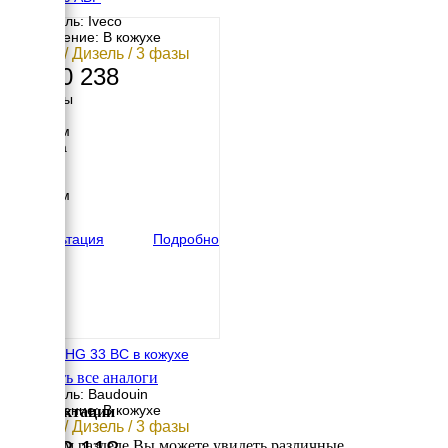
Двигатель: Iveco
Исполнение: В кожухе
24 кВт / Дизель / 3 фазы
2 540 238
Размеры
Длина
2213 мм
Ширина
960 мм
Высота
1258 мм
вес
1076 кг
Консультация
Подробно
HERTZ HG 33 BC в кожухе
Смотреть все аналоги
Двигатель: Baudouin
Исполнение: В кожухе
Комплектации
24 кВт / Дизель / 3 фазы
В данном разделе Вы можете увидеть различные