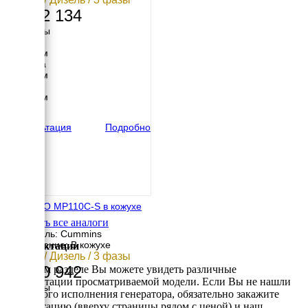
4 052 134
Размеры
Длина
2950 мм
Ширина
1056 мм
Высота
1900 мм
вес
1574 кг
Консультация
Подробно
ENERGO MP110C-S в кожухе
Смотреть все аналоги
Двигатель: Cummins
Исполнение: В кожухе
Комплектации
80 кВт / Дизель / 3 фазы
1 150 942
В данном разделе Вы можете увидеть различные
комплектации просматриваемой модели. Если Вы не нашли
Размеры
требуемого исполнения генератора, обязательно закажите
Длина
консультацию (вверху страницы рядом с ценой) и наш