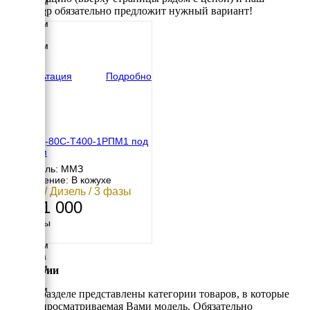
2850 мм
менеджер обязательно предложит нужный вариант!
Ширина
1040 мм
Высота
1460 мм
вес
1600 кг
Консультация
Подробно
ТСС АД-80С-Т400-1РПМ1 под
капотом
Двигатель: ММЗ
Исполнение: В кожухе
80 кВт / Дизель / 3 фазы
1 731 000
Размеры
Длина
2750 мм
Ширина
1134 мм
Категории
Высота
2110 мм
В этом разделе представлены категории товаров, в которые
вес
входит просматриваемая Вами модель. Обязательно
1781 кг