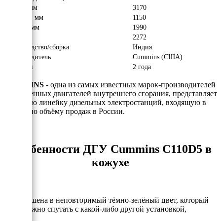
Длина, мм
3170
Ширина, мм
1150
Высота, мм
1990
Вес, кг
2272
Производство/сборка
Индия
Производитель
Cummins (США)
Гарантия
2 года
CUMMINS
- одна из самых известных марок-производителей
одноименных двигателей внутреннего сгорания, представляет
Вам свою линейку дизельных электростанций, входящую в
ТОП-3 по объёму продаж в России.
Особенности ДГУ Cummins C110D5 в
кожухе
- Выкрашена в неповторимый тёмно-зелёный цвет, который
невозможно спутать с какой-либо другой установкой,