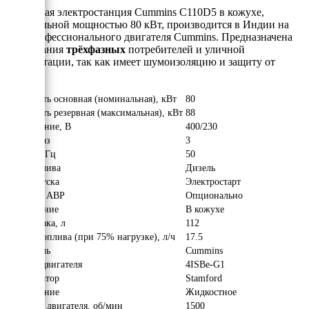
Дизельная электростанция Cummins C110D5 в кожухе,
номинальной мощностью 80 кВт, производится в Индии на
базе профессионального двигателя Cummins. Предназначена
для питания
трёхфазных
потребителей и уличной
эксплуатации, так как имеет шумоизоляцию и защиту от
осадков.
Мощность основная (номинальная), кВт
80
Мощность резервная (максимальная), кВт
88
Напряжение, В
400/230
Число фаз
3
Частота, Гц
50
Вид топлива
Дизель
Тип запуска
Электростарт
Наличие АВР
Опционально
Исполнение
В кожухе
Объём бака, л
112
Расход топлива (при 75% нагрузке), л/ч
17.5
Двигатель
Cummins
Модель двигателя
4ISBe-G1
Альтернатор
Stamford
Охлаждение
Жидкостное
Обороты двигателя, об/мин
1500