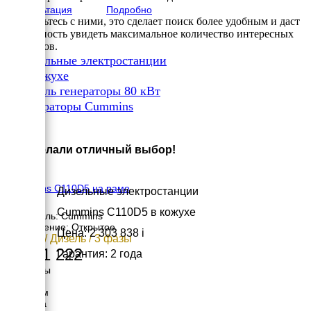
Консультация
Подробно
ознакомьтесь с ними, это сделает поиск более удобным и даст
возможность увидеть максимальное количество интересных
вариантов.
✔
Дизельные электростанции
✔
В кожухе
✔
Дизель генераторы 80 кВт
✔
Генераторы Cummins
×
Вы сделали отличный выбор!
Cummins C110D5 на раме
Дизельные электростанции
Cummins C110D5 в кожухе
Двигатель: Cummins
Исполнение: Открытое
Цена: 2 303 838
i
80 кВт / Дизель / 3 фазы
1 921 222
Гарантия: 2 года
Размеры
Длина
2270 мм
Ширина