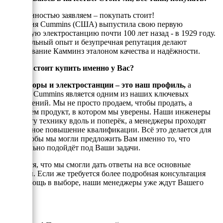
С уверенностью заявляем – покупать стоит!
Компания Cummins (США) выпустила свою первую
дизельную электростанцию почти 100 лет назад - в 1929 году.
Колоссальный опыт и безупречная репутация делают
оборудование Камминз эталоном качества и надёжности.
Почему стоит купить именно у Вас?
Генераторы и электростанции – это наш профиль,
а
техника Cummins является одним из наших ключевых
направлений. Мы не просто продаем, чтобы продать, а
реализуем продукт, в котором мы уверены. Наши инженеры
знают эту технику вдоль и поперёк, а менеджеры проходят
постоянное повышение квалификации. Всё это делается для
того, чтобы мы могли предложить Вам именно то, что
оптимально подойдёт под Ваши задачи.
Надеемся, что мы смогли дать ответы на все основные
вопросы. Если же требуется более подробная консультация
или помощь в выборе, наши менеджеры уже ждут Вашего
звонка.