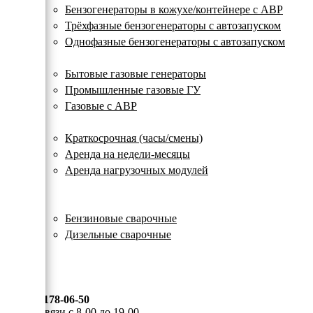
с
Бензогенераторы в кожухе/контейнере с АВР
автозапуском
Трёхфазные бензогенераторы с автозапуском
Однофазные бензогенераторы с автозапуском
Газовые генераторы
Бытовые газовые генераторы
Промышленные газовые ГУ
Газовые с АВР
Аренда генераторов
Краткосрочная (часы/смены)
Аренда на недели-месяцы
Аренда нагрузочных модулей
Электростанции бу
Сварочные генераторы
Бензиновые сварочные
Дизельные сварочные
ОПЛАТА И ДОСТАВКА
КОНТАКТЫ
8 (495) 178-06-50
Мы на связи с 8-00 до 19-00