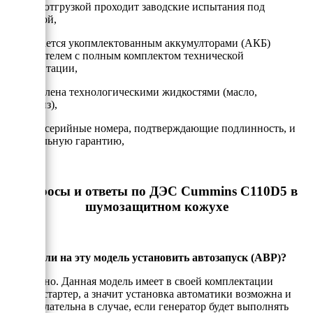
- Перед отгрузкой проходит заводские испытания под
нагрузкой,
- Передается укопмлектованным аккумулторами (АКБ)
и глушителем с полным комплектом технической
документации,
- Заправлена технологическими жидкостями (масло,
антифриз),
- Имеет серийные номера, подтверждающие подлинность, и
официальную гарантию,
Вопросы и ответы по ДЭС Cummins C110D5 в
шумозащитном кожухе
Можно ли на эту модель установить автозапуск (АВР)?
Да, можно. Данная модель имеет в своей комплектации
электростартер, а значит установка автоматики возможна и
даже желательна в случае, если генератор будет выполнять