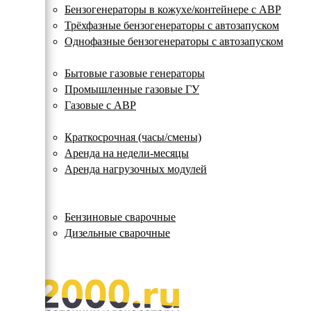
с
Бензогенераторы в кожухе/контейнере с АВР
автозапуском
Трёхфазные бензогенераторы с автозапуском
Однофазные бензогенераторы с автозапуском
Газовые генераторы
Бытовые газовые генераторы
Промышленные газовые ГУ
Газовые с АВР
Аренда генераторов
Краткосрочная (часы/смены)
Аренда на недели-месяцы
Аренда нагрузочных модулей
Электростанции бу
Сварочные генераторы
Бензиновые сварочные
Дизельные сварочные
ОПЛАТА И ДОСТАВКА
КОНТАКТЫ