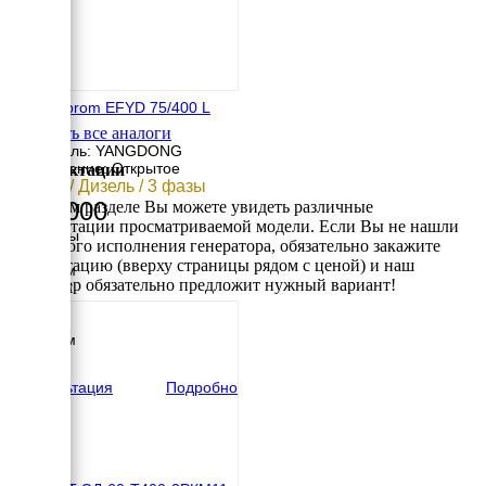
Energoprom EFYD 75/400 L
Смотреть все аналоги
Двигатель: YANGDONG
Исполнение: Открытое
Комплектации
60 кВт / Дизель / 3 фазы
632 000
В данном разделе Вы можете увидеть различные
комплектации просматриваемой модели. Если Вы не нашли
Размеры
требуемого исполнения генератора, обязательно закажите
Длина
консультацию (вверху страницы рядом с ценой) и наш
2070 мм
менеджер обязательно предложит нужный вариант!
Ширина
730 мм
Высота
1350 мм
вес
860 кг
Консультация
Подробно