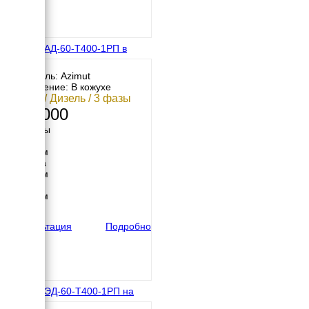
Азимут АД-60-Т400-1РП в
кожухе
Двигатель: Azimut
Исполнение: В кожухе
60 кВт / Дизель / 3 фазы
643 000
Размеры
Длина
2600 мм
Ширина
1050 мм
Высота
1450 мм
вес
1350 кг
Консультация
Подробно
Азимут ЭД-60-Т400-1РП на
шасси