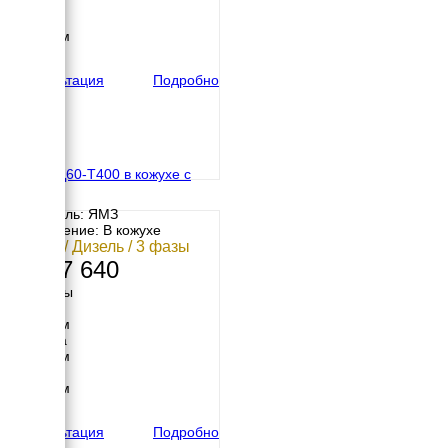
770 мм
Высота
1250 мм
вес
934 кг
Консультация
Подробно
ЯМЗ АД60-T400 в кожухе с
АВР
Двигатель: ЯМЗ
Исполнение: В кожухе
60 кВт / Дизель / 3 фазы
3 457 640
Размеры
Длина
2220 мм
Ширина
1040 мм
Высота
1420 мм
вес
1950 кг
Консультация
Подробно