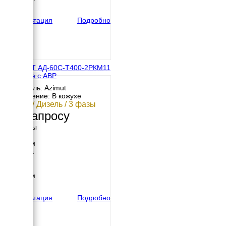
вес
934 кг
Консультация
Подробно
АЗИМУТ АД-60С-Т400-2РКМ11
в кожухе с АВР
Двигатель: Azimut
Исполнение: В кожухе
60 кВт / Дизель / 3 фазы
По запросу
Размеры
Длина
2300 мм
Ширина
850 мм
Высота
1350 мм
вес
1282 кг
Консультация
Подробно