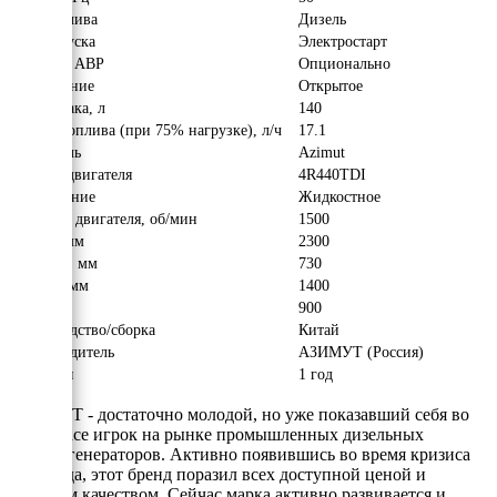
Вид топлива
Дизель
Тип запуска
Электростарт
Наличие АВР
Опционально
Исполнение
Открытое
Объём бака, л
140
Расход топлива (при 75% нагрузке), л/ч
17.1
Двигатель
Azimut
Модель двигателя
4R440TDI
Охлаждение
Жидкостное
Обороты двигателя, об/мин
1500
Длина, мм
2300
Ширина, мм
730
Высота, мм
1400
Вес, кг
900
Производство/сборка
Китай
Производитель
АЗИМУТ (Россия)
Гарантия
1 год
АЗИМУТ - достаточно молодой, но уже показавший себя во
всей красе игрок на рынке промышленных дизельных
электрогенераторов. Активно появившись во время кризиса
2008 года, этот бренд поразил всех доступной ценой и
хорошим качеством. Сейчас марка активно развивается и