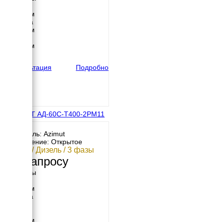
Длина
3000 мм
Ширина
2300 мм
Высота
2300 мм
вес
2850 кг
Консультация
Подробно
АЗИМУТ АД-60С-Т400-2РМ11
с АВР
Двигатель: Azimut
Исполнение: Открытое
60 кВт / Дизель / 3 фазы
По запросу
Размеры
Длина
2200 мм
Ширина
770 мм
Высота
1250 мм