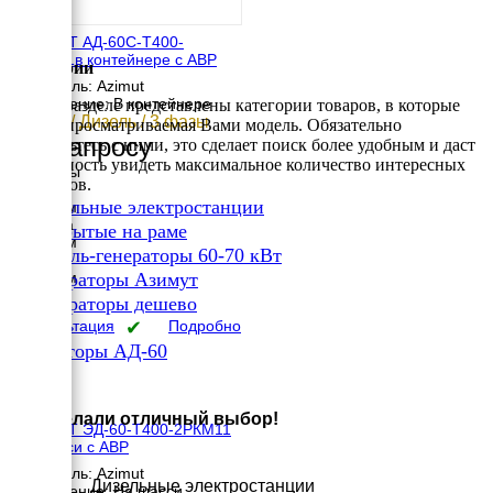
АЗИМУТ АД-60С-Т400-
2РНМ11в контейнере с АВР
Категории
Двигатель: Azimut
Исполнение: В контейнере
В этом разделе представлены категории товаров, в которые
60 кВт / Дизель / 3 фазы
входит просматриваемая Вами модель. Обязательно
По запросу
ознакомьтесь с ними, это сделает поиск более удобным и даст
возможность увидеть максимальное количество интересных
Размеры
вариантов.
Длина
✔
Дизельные электростанции
3050 мм
Ширина
✔
Открытые на раме
2040 мм
✔
Дизель-генераторы 60-70 кВт
Высота
✔
2250 мм
Генераторы Азимут
вес
✔
Генераторы дешево
2534 кг
Консультация
✔
Подробно
Генераторы АД-60
×
Вы сделали отличный выбор!
АЗИМУТ ЭД-60-Т400-2РКМ11
на шасси с АВР
Двигатель: Azimut
Дизельные электростанции
Исполнение: На шасси