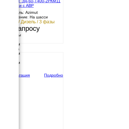
АЗИМУТ ЭД-60-Т400-2РКМ11
на шасси с АВР
Двигатель: Azimut
Исполнение: На шасси
60 кВт / Дизель / 3 фазы
По запросу
Размеры
Длина
4220 мм
Ширина
1940 мм
Высота
2745 мм
вес
1384 кг
Консультация
Подробно