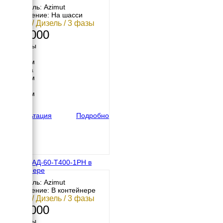
Двигатель: Azimut
Исполнение: На шасси
60 кВт / Дизель / 3 фазы
811 000
Размеры
Длина
4150 мм
Ширина
1920 мм
Высота
2300 мм
вес
1200 кг
Консультация
Подробно
Азимут АД-60-Т400-1РН в
контейнере
Двигатель: Azimut
Исполнение: В контейнере
60 кВт / Дизель / 3 фазы
949 000
Размеры