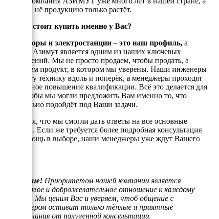
стоит! Компания АЗИМУТ уже много лет в нашей стране, а
спрос на нё продукцию только растёт.
Почему стоит купить именно у Вас?
Генераторы и электростанции – это наш профиль,
а
техника Азимут является одним из наших ключевых
направлений. Мы не просто продаем, чтобы продать, а
реализуем продукт, в котором мы уверены. Наши инженеры
знают эту технику вдоль и поперёк, а менеджеры проходят
постоянное повышение квалификации. Всё это делается для
того, чтобы мы могли предложить Вам именно то, что
оптимально подойдёт под Ваши задачи.
Надеемся, что мы смогли дать ответы на все основные
вопросы. Если же требуется более подробная консультация
или помощь в выборе, наши менеджеры уже ждут Вашего
звонка.
Внимание!
Приоритетом нашей компании является
отзывчивое и доброжелательное отношение к каждому
клиенту. Мы ценим Вас и уверяем, чтоб общение с
менеджером оставит только тёплые и приятные
воспоминания от полученной консультации.