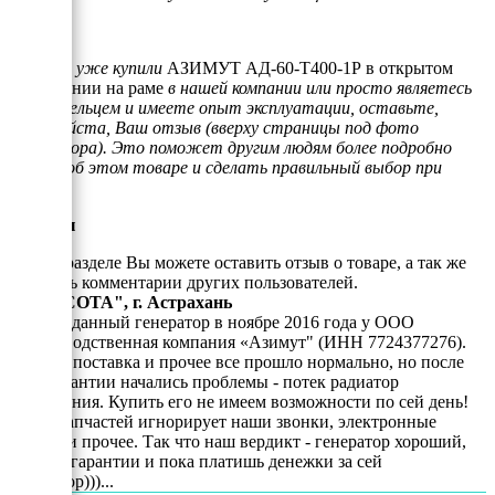
Если Вы уже купили
АЗИМУТ АД-60-Т400-1Р в открытом
исполнении на раме
в нашей компании или просто являетесь
его владельцем и имеете опыт эксплуатации, оставьте,
пожалуйста, Ваш отзыв (вверху страницы под фото
генератора). Это поможет другим людям более подробно
узнать об этом товаре и сделать правильный выбор при
покупке.
Отзывы
В этом разделе Вы можете оставить отзыв о товаре, а так же
почитать комментарии других пользователей.
ООО "СОТА", г. Астрахань
Купили данный генератор в ноябре 2016 года у ООО
"Производственная компания «Азимут" (ИНН 7724377276).
Оплата, поставка и прочее все прошло нормально, но после
года гарантии начались проблемы - потек радиатор
охлаждения. Купить его не имеем возможности по сей день!
Отдел запчастей игнорирует наши звонки, электронные
письма и прочее. Так что наш вердикт - генератор хороший,
пока на гарантии и пока платишь денежки за сей
генератор)))...