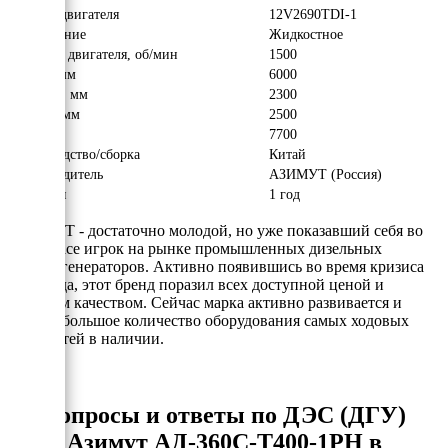
Модель двигателя
12V2690TDI-1
Охлаждение
Жидкостное
Обороты двигателя, об/мин
1500
Длина, мм
6000
Ширина, мм
2300
Высота, мм
2500
Вес, кг
7700
Производство/сборка
Китай
Производитель
АЗИМУТ (Россия)
Гарантия
1 год
АЗИМУТ - достаточно молодой, но уже показавший себя во
всей красе игрок на рынке промышленных дизельных
электрогенераторов. Активно появившись во время кризиса
2008 года, этот бренд поразил всех доступной ценой и
хорошим качеством. Сейчас марка активно развивается и
держит большое количество оборудования самых ходовых
мощностей в наличии.
Вопросы и ответы по ДЭС (ДГУ)
Азимут АД-360С-Т400-1РН в