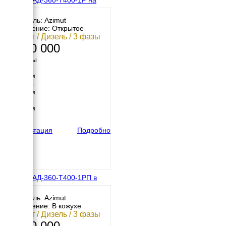
раме
Двигатель: Azimut
Исполнение: Открытое
360 кВт / Дизель / 3 фазы
2 580 000
Размеры
Длина
3300 мм
Ширина
1810 мм
Высота
2100 мм
вес
3800 кг
Консультация
Подробно
Азимут АД-360-Т400-1РП в
кожухе
Двигатель: Azimut
Исполнение: В кожухе
360 кВт / Дизель / 3 фазы
2 990 000