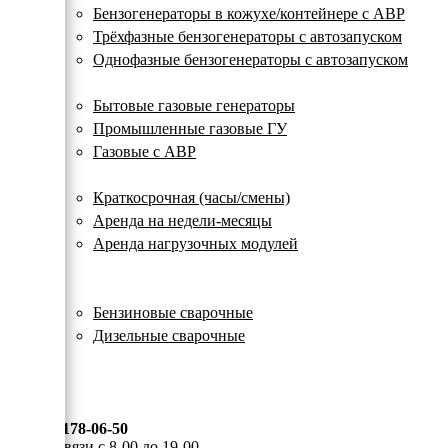
с
Бензогенераторы в кожухе/контейнере с АВР
автозапуском
Трёхфазные бензогенераторы с автозапуском
Однофазные бензогенераторы с автозапуском
Газовые генераторы
Бытовые газовые генераторы
Промышленные газовые ГУ
Газовые с АВР
Аренда генераторов
Краткосрочная (часы/смены)
Аренда на недели-месяцы
Аренда нагрузочных модулей
Электростанции бу
Сварочные генераторы
Бензиновые сварочные
Дизельные сварочные
ОПЛАТА И ДОСТАВКА
КОНТАКТЫ
8 (495) 178-06-50
Мы на связи с 8-00 до 19-00