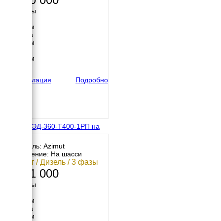
Размеры
Длина
4800 мм
Ширина
2100 мм
Высота
2400 мм
вес
4900 кг
Консультация
Подробно
Азимут ЭД-360-Т400-1РП на
шасси
Двигатель: Azimut
Исполнение: На шасси
360 кВт / Дизель / 3 фазы
3 841 000
Размеры
Длина
5800 мм
Ширина
2480 мм