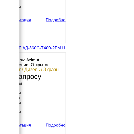
Высота
4400 мм
вес
5600 кг
Консультация
Подробно
АЗИМУТ АД-360С-Т400-2РМ11
с АВР
Двигатель: Azimut
Исполнение: Открытое
360 кВт / Дизель / 3 фазы
По запросу
Размеры
Длина
4100 мм
Ширина
1500 мм
Высота
2300 мм
вес
4359 кг
Консультация
Подробно