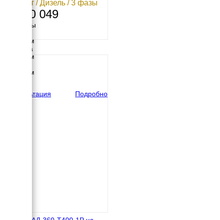
364 кВт / Дизель / 3 фазы
5 050 049
Размеры
Длина
3300 мм
Ширина
1400 мм
Высота
1917 мм
вес
3190 кг
Консультация
Подробно
Азимут АД-360-Т400-1Р на