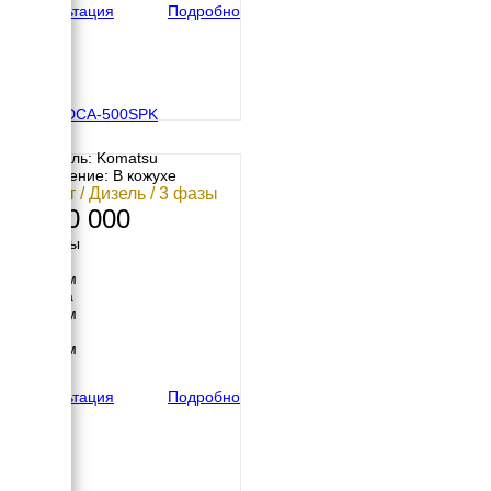
Консультация
Подробно
Denyo DCA-500SPK
Двигатель: Komatsu
Исполнение: В кожухе
360 кВт / Дизель / 3 фазы
9 600 000
Размеры
Длина
5480 мм
Ширина
1650 мм
Высота
2400 мм
вес
8540 кг
Консультация
Подробно