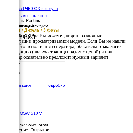
Onis Visa P450 GX в кожухе
Смотреть все аналоги
Двигатель: Perkins
Исполнение: В кожухе
Комплектации
364 кВт / Дизель / 3 фазы
6 173 863
В данном разделе Вы можете увидеть различные
комплектации просматриваемой модели. Если Вы не нашли
Размеры
требуемого исполнения генератора, обязательно закажите
Длина
консультацию (вверху страницы рядом с ценой) и наш
4500 мм
менеджер обязательно предложит нужный вариант!
Ширина
1840 мм
Высота
2540 мм
вес
5290 кг
Консультация
Подробно
Pramac GSW 510 V
Двигатель: Volvo Penta
Исполнение: Открытое