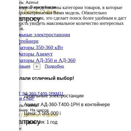
Двигатель: Azimut
Исполнение: В контейнере
В этом разделе представлены категории товаров, в которые
360 кВт / Дизель / 3 фазы
входит просматриваемая Вами модель. Обязательно
По запросу
ознакомьтесь с ними, это сделает поиск более удобным и даст
возможность увидеть максимальное количество интересных
Размеры
вариантов.
Длина
✔
Дизельные электростанции
6050 мм
Ширина
✔
В контейнере
2240 мм
✔
Генераторы 350-360 кВт
Высота
✔
2630 мм
Генераторы Азимут
вес
✔
Генераторы АД-350 и АД-360
7359 кг
Консультация
Подробно
×
Вы сделали отличный выбор!
АЗИМУТ ЭД-360-Т400-2РКМ11
Дизельные электростанции
на шасси с АВР
Азимут АД-360-Т400-1РН в контейнере
Двигатель: Azimut
Исполнение: На шасси
Цена: 3 165 000
i
360 кВт / Дизель / 3 фазы
По запросу
Гарантия: 1 год
Размеры