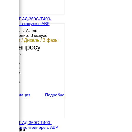
АЗИМУТ АД-360С-Т400-
2РКМ11 в кожухе с АВР
Двигатель: Azimut
Исполнение: В кожухе
360 кВт / Дизель / 3 фазы
По запросу
Размеры
Длина
5500 мм
Ширина
1700 мм
Высота
2550 мм
вес
6499 кг
Консультация
Подробно
АЗИМУТ АД-360С-Т400-
2РНМ11в контейнере с АВР
Категории