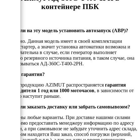
контейнере ПБК
Можно ли на эту модель установить автозапуск (АВР)?
Да, можно. Данная модель имеет в своей комплектации
электростартер, а значит установка автоматики возможна и
даже желательна в случае, если генератор выполняет
функцию резервного источника питания, в таком случае, она
будет называться АД-360С-Т400-2РН.
Есть ли гарантия?
На всю продукцию AZIMUT распространяется
гарантия
производителя 1 год или 1000 моточасов
, в зависимости от
того, что наступит раньше.
Можно ли заказать доставку или забрать самовывозом?
Возможны любые варианты. При доставке нашими силами
необходимо предоставить менеджеру информацию по адресу
доставки, а при самовывозе не забудьте уточнить адрес склада,
на котором находится Ваш заказ, способ погрузки (верхний,
боковой, задний и т.п.), а так же дату и время готовности