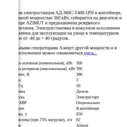
Дизельная электростанция АД-360С-Т400-1РН в контейнере,
номинальной мощностью 360 кВт, собирается на двигателе и
альтераторе AZIMUT и предназначена резервного
электропитания. Электроустановка в кожухном исполнении
предназначена для эксплуатации на улице в температурном
диапазоне от -40 до + 40 градусов.
С дизельными генераторами Азимут другой мощности и в
другом исполнении можно ознакомиться
здесь...
Мощность основная (номинальная), кВт
360
Мощность резервная (максимальная), кВт
396
Напряжение, В
380
Число фаз
3
Частота, Гц
50
Вид топлива
Дизель
Тип запуска
Электростарт
Наличие АВР
Опционально
Исполнение
В контейнере
Объём бака, л
850
Расход топлива (при 75% нагрузке), л/ч
82
Двигатель
Azimut