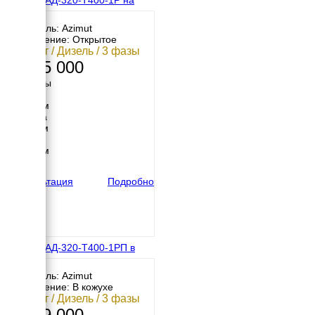
раме
Двигатель: Azimut
Исполнение: Открытое
320 кВт / Дизель / 3 фазы
2 205 000
Размеры
Длина
3120 мм
Ширина
1160 мм
Высота
1650 мм
вес
3800 кг
Консультация
Подробно
Азимут АД-320-Т400-1РП в
кожухе
Двигатель: Azimut
Исполнение: В кожухе
320 кВт / Дизель / 3 фазы
2 609 000