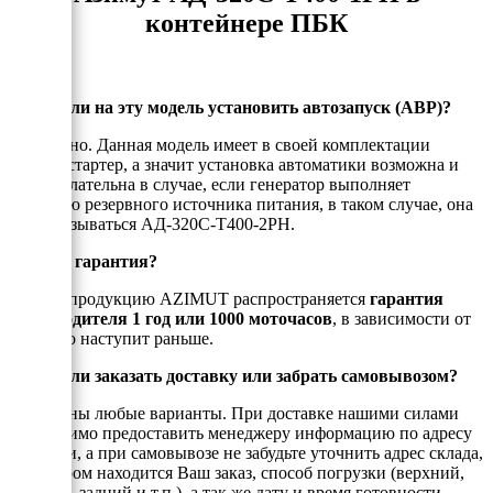
контейнере ПБК
Можно ли на эту модель установить автозапуск (АВР)?
Да, можно. Данная модель имеет в своей комплектации
электростартер, а значит установка автоматики возможна и
даже желательна в случае, если генератор выполняет
функцию резервного источника питания, в таком случае, она
будет называться АД-320С-Т400-2РН.
Есть ли гарантия?
На всю продукцию AZIMUT распространяется
гарантия
производителя 1 год или 1000 моточасов
, в зависимости от
того, что наступит раньше.
Можно ли заказать доставку или забрать самовывозом?
Возможны любые варианты. При доставке нашими силами
необходимо предоставить менеджеру информацию по адресу
доставки, а при самовывозе не забудьте уточнить адрес склада,
на котором находится Ваш заказ, способ погрузки (верхний,
боковой, задний и т.п.), а так же дату и время готовности