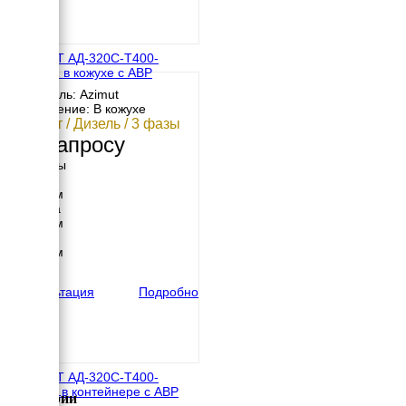
АЗИМУТ АД-320С-Т400-
2РКМ11 в кожухе с АВР
Двигатель: Azimut
Исполнение: В кожухе
320 кВт / Дизель / 3 фазы
По запросу
Размеры
Длина
4500 мм
Ширина
1800 мм
Высота
2200 мм
вес
4917 кг
Консультация
Подробно
АЗИМУТ АД-320С-Т400-
2РНМ11в контейнере с АВР
Категории