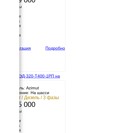
Размеры
Длина
4300 мм
Ширина
1600 мм
Высота
1950 мм
вес
4900 кг
Консультация
Подробно
Азимут ЭД-320-Т400-1РП на
шасси
Двигатель: Azimut
Исполнение: На шасси
320 кВт / Дизель / 3 фазы
3 125 000
Размеры
Длина
5800 мм
Ширина
2480 мм