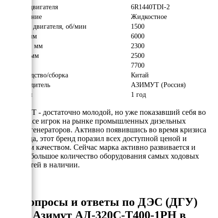
Модель двигателя
6R1440TDI-2
Охлаждение
Жидкостное
Обороты двигателя, об/мин
1500
Длина, мм
6000
Ширина, мм
2300
Высота, мм
2500
Вес, кг
7700
Производство/сборка
Китай
Производитель
АЗИМУТ (Россия)
Гарантия
1 год
АЗИМУТ - достаточно молодой, но уже показавший себя во
всей красе игрок на рынке промышленных дизельных
электрогенераторов. Активно появившись во время кризиса
2008 года, этот бренд поразил всех доступной ценой и
хорошим качеством. Сейчас марка активно развивается и
держит большое количество оборудования самых ходовых
мощностей в наличии.
Вопросы и ответы по ДЭС (ДГУ)
Азимут АД-320С-Т400-1РН в