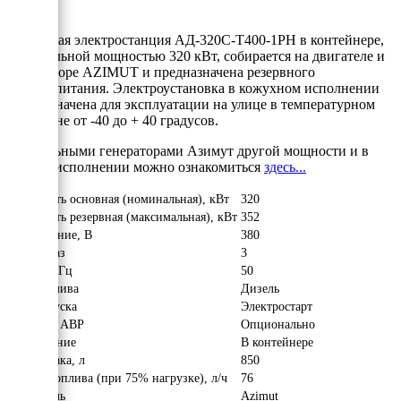
Дизельная электростанция АД-320С-Т400-1РН в контейнере,
номинальной мощностью 320 кВт, собирается на двигателе и
альтераторе AZIMUT и предназначена резервного
электропитания. Электроустановка в кожухном исполнении
предназначена для эксплуатации на улице в температурном
диапазоне от -40 до + 40 градусов.
С дизельными генераторами Азимут другой мощности и в
другом исполнении можно ознакомиться
здесь...
Мощность основная (номинальная), кВт
320
Мощность резервная (максимальная), кВт
352
Напряжение, В
380
Число фаз
3
Частота, Гц
50
Вид топлива
Дизель
Тип запуска
Электростарт
Наличие АВР
Опционально
Исполнение
В контейнере
Объём бака, л
850
Расход топлива (при 75% нагрузке), л/ч
76
Двигатель
Azimut