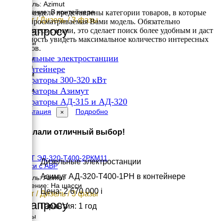
Двигатель: Azimut
Исполнение: В контейнере
В этом разделе представлены категории товаров, в которые
320 кВт / Дизель / 3 фазы
входит просматриваемая Вами модель. Обязательно
По запросу
ознакомьтесь с ними, это сделает поиск более удобным и даст
возможность увидеть максимальное количество интересных
Размеры
вариантов.
Длина
✔
Дизельные электростанции
5050 мм
Ширина
✔
В контейнере
2240 мм
✔
Генераторы 300-320 кВт
Высота
✔
2500 мм
Генераторы Азимут
вес
✔
Генераторы АД-315 и АД-320
5914 кг
Консультация
Подробно
×
Вы сделали отличный выбор!
АЗИМУТ ЭД-320-Т400-2РКМ11
Дизельные электростанции
на шасси с АВР
Азимут АД-320-Т400-1РН в контейнере
Двигатель: Azimut
Исполнение: На шасси
Цена: 2 670 000
i
320 кВт / Дизель / 3 фазы
По запросу
Гарантия: 1 год
Размеры