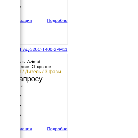
Высота
4400 мм
вес
5600 кг
Консультация
Подробно
АЗИМУТ АД-320С-Т400-2РМ11
с АВР
Двигатель: Azimut
Исполнение: Открытое
320 кВт / Дизель / 3 фазы
По запросу
Размеры
Длина
3550 мм
Ширина
1400 мм
Высота
2200 мм
вес
3614 кг
Консультация
Подробно