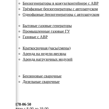
с
Бензогенераторы в кожухе/контейнере с АВР
автозапуском
Трёхфазные бензогенераторы с автозапуском
Однофазные бензогенераторы с автозапуском
Газовые генераторы
Бытовые газовые генераторы
Промышленные газовые ГУ
Газовые с АВР
Аренда генераторов
Краткосрочная (часы/смены)
Аренда на недели-месяцы
Аренда нагрузочных модулей
Электростанции бу
Сварочные генераторы
Бензиновые сварочные
Дизельные сварочные
ОПЛАТА И ДОСТАВКА
КОНТАКТЫ
8 (495) 178-06-50
Мы на связи с 8-00 до 19-00