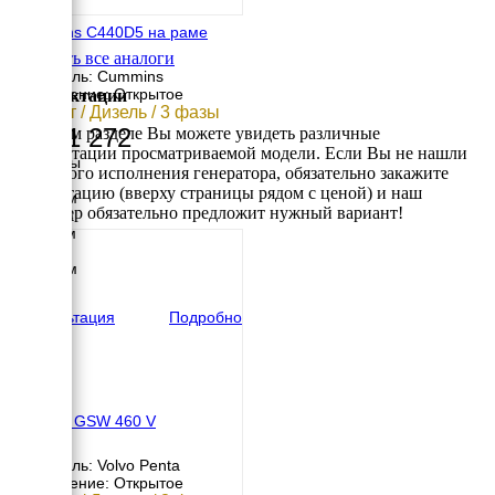
Cummins C440D5 на раме
Смотреть все аналоги
Двигатель: Cummins
Исполнение: Открытое
Комплектации
320 кВт / Дизель / 3 фазы
5 661 272
В данном разделе Вы можете увидеть различные
комплектации просматриваемой модели. Если Вы не нашли
Размеры
требуемого исполнения генератора, обязательно закажите
Длина
консультацию (вверху страницы рядом с ценой) и наш
3550 мм
менеджер обязательно предложит нужный вариант!
Ширина
1100 мм
Высота
2080 мм
вес
3683 кг
Консультация
Подробно
Pramac GSW 460 V
Двигатель: Volvo Penta
Исполнение: Открытое