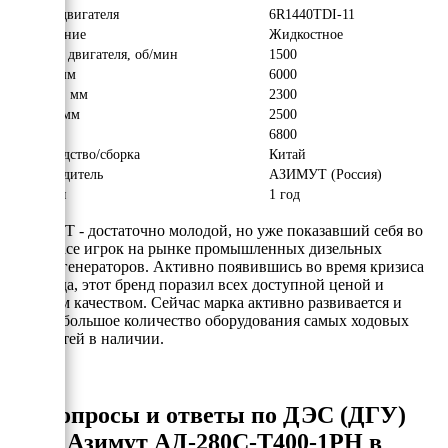
Модель двигателя
6R1440TDI-11
Охлаждение
Жидкостное
Обороты двигателя, об/мин
1500
Длина, мм
6000
Ширина, мм
2300
Высота, мм
2500
Вес, кг
6800
Производство/сборка
Китай
Производитель
АЗИМУТ (Россия)
Гарантия
1 год
АЗИМУТ - достаточно молодой, но уже показавший себя во
всей красе игрок на рынке промышленных дизельных
электрогенераторов. Активно появившись во время кризиса
2008 года, этот бренд поразил всех доступной ценой и
хорошим качеством. Сейчас марка активно развивается и
держит большое количество оборудования самых ходовых
мощностей в наличии.
Вопросы и ответы по ДЭС (ДГУ)
Азимут АД-280С-Т400-1РН в