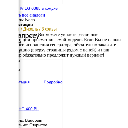
EMSA E IV EG 0385 в кожухе
Смотреть все аналоги
Двигатель: Iveco
Исполнение:
Комплектации
280 кВт / Дизель / 3 фазы
По запросу
В данном разделе Вы можете увидеть различные
комплектации просматриваемой модели. Если Вы не нашли
Размеры
требуемого исполнения генератора, обязательно закажите
Длина
консультацию (вверху страницы рядом с ценой) и наш
4251 мм
менеджер обязательно предложит нужный вариант!
Ширина
1420 мм
Высота
2363 мм
вес
4287 кг
Консультация
Подробно
HERTZ HG 400 BL
Двигатель: Baudouin
Исполнение: Открытое