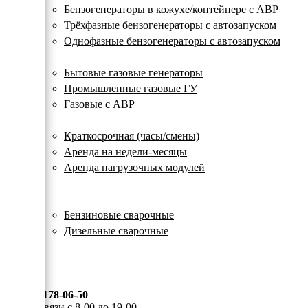
с
Бензогенераторы в кожухе/контейнере с АВР
автозапуском
Трёхфазные бензогенераторы с автозапуском
Однофазные бензогенераторы с автозапуском
Газовые генераторы
Бытовые газовые генераторы
Промышленные газовые ГУ
Газовые с АВР
Аренда генераторов
Краткосрочная (часы/смены)
Аренда на недели-месяцы
Аренда нагрузочных модулей
Электростанции бу
Сварочные генераторы
Бензиновые сварочные
Дизельные сварочные
ОПЛАТА И ДОСТАВКА
КОНТАКТЫ
8 (495) 178-06-50
Мы на связи с 8-00 до 19-00