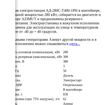
Дизельная электростанция АД-280С-Т400-1РН в контейнере,
номинальной мощностью 280 кВт, собирается на двигателе и
альтераторе AZIMUT и предназначена резервного
электропитания. Электроустановка в кожухном исполнении
предназначена для эксплуатации на улице в температурном
диапазоне от -40 до + 40 градусов.
С дизельными генераторами Азимут другой мощности и в
другом исполнении можно ознакомиться
здесь...
Мощность основная (номинальная), кВт
280
Мощность резервная (максимальная), кВт
308
Напряжение, В
380
Число фаз
3
Частота, Гц
50
Вид топлива
Дизель
Тип запуска
Электростарт
Наличие АВР
Опционально
Исполнение
В контейнере
Объём бака, л
650
Расход топлива (при 75% нагрузке), л/ч
62
Двигатель
Azimut