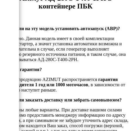
контейнере ПБК
Можно ли на эту модель установить автозапуск (АВР)?
Да, можно. Данная модель имеет в своей комплектации
электростартер, а значит установка автоматики возможна и
даже желательна в случае, если генератор выполняет
функцию резервного источника питания, в таком случае, она
будет называться АД-280С-Т400-2РН.
Есть ли гарантия?
На всю продукцию AZIMUT распространяется
гарантия
производителя 1 год или 1000 моточасов
, в зависимости от
того, что наступит раньше.
Можно ли заказать доставку или забрать самовывозом?
Возможны любые варианты. При доставке нашими силами
необходимо предоставить менеджеру информацию по адресу
доставки, а при самовывозе не забудьте уточнить адрес склада,
на котором находится Ваш заказ, способ погрузки (верхний,
боковой, задний и т.п.), а так же дату и время готовности