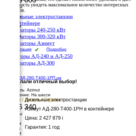
возможность увидеть максимальное количество интересных
Размеры
вариантов.
Длина
✔
Дизельные электростанции
4300 мм
Ширина
✔
В контейнере
1600 мм
✔
Генераторы 240-250 кВт
Высота
✔
1950 мм
Генераторы 300-320 кВт
вес
✔
Генераторы Азимут
4000 кг
Консультация
✔
Подробно
Генераторы АД-240 и АД-250
✔
Генераторы АД-300
×
Азимут ЭД-280-Т400-1РП на
Вы сделали отличный выбор!
шасси
Двигатель: Azimut
Исполнение: На шасси
280 кВт / Дизель / 3 фазы
Дизельные электростанции
2 816 340
Азимут АД-280-Т400-1РН в контейнере
Размеры
Цена: 2 427 879
i
Длина
5800 мм
Гарантия: 1 год
Ширина
2480 мм