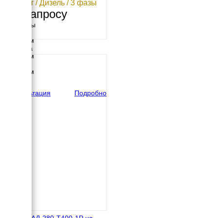
292 кВт / Дизель / 3 фазы
По запросу
Размеры
Длина
3300 мм
Ширина
1650 мм
Высота
1710 мм
вес
2966 кг
Консультация
Подробно
Азимут АД-280-Т400-1Р на