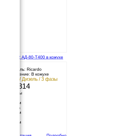
MOTOR АД-80-Т400 в кожухе
Двигатель: Ricardo
Исполнение: В кожухе
80 кВт / Дизель / 3 фазы
893 314
Размеры
Длина
2400 мм
Ширина
1000 мм
Высота
1665 мм
вес
1480 кг
Консультация
Подробно