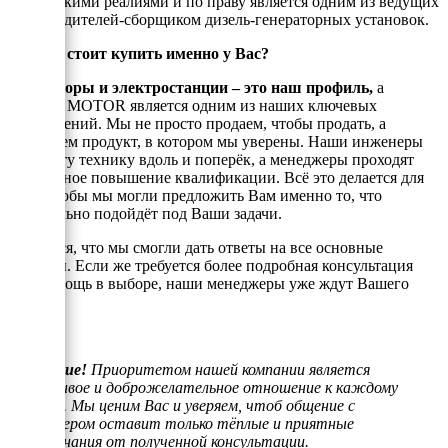
Российскими реалиями и по праву является одним из ведущих
производителей-сборщиком дизель-генераторных установок.
Почему стоит купить именно у Вас?
Генераторы и электростанции – это наш профиль,
а
техника MOTOR является одним из наших ключевых
направлений. Мы не просто продаем, чтобы продать, а
реализуем продукт, в котором мы уверены. Наши инженеры
знают эту технику вдоль и поперёк, а менеджеры проходят
постоянное повышение квалификации. Всё это делается для
того, чтобы мы могли предложить Вам именно то, что
оптимально подойдёт под Ваши задачи.
Надеемся, что мы смогли дать ответы на все основные
вопросы. Если же требуется более подробная консультация
или помощь в выборе, наши менеджеры уже ждут Вашего
звонка.
Внимание!
Приоритетом нашей компании является
отзывчивое и доброжелательное отношение к каждому
клиенту. Мы ценим Вас и уверяем, чтоб общение с
менеджером оставит только тёплые и приятные
воспоминания от полученной консультации.