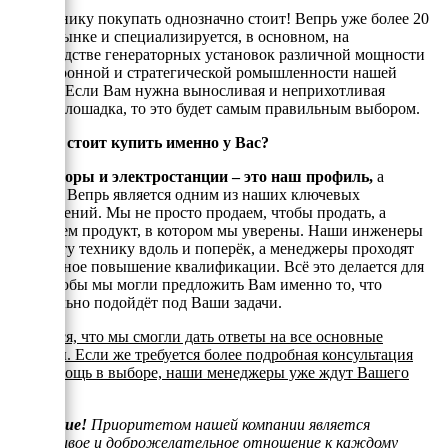
Эту технику покупать однозначно стоит! Вепрь уже более 20
лет на рынке и специализируется, в основном, на
производстве генераторных установок различной мощности
для оборонной и стратегической ромышленности нашей
страны. Если Вам нужна выносливая и неприхотливая
рабочая лошадка, то это будет самым правильным выбором.
Почему стоит купить именно у Вас?
Генераторы и электростанции – это наш профиль,
а
техника Вепрь является одним из наших ключевых
направлений. Мы не просто продаем, чтобы продать, а
реализуем продукт, в котором мы уверены. Наши инженеры
знают эту технику вдоль и поперёк, а менеджеры проходят
постоянное повышение квалификации. Всё это делается для
того, чтобы мы могли предложить Вам именно то, что
оптимально подойдёт под Ваши задачи.
Надеемся, что мы смогли дать ответы на все основные
вопросы. Если же требуется более подробная консультация
или помощь в выборе, наши менеджеры уже ждут Вашего
звонка.
Внимание!
Приоритетом нашей компании является
отзывчивое и доброжелательное отношение к каждому