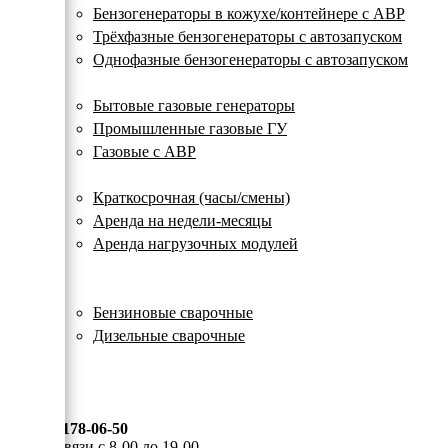
с
Бензогенераторы в кожухе/контейнере с АВР
автозапуском
Трёхфазные бензогенераторы с автозапуском
Однофазные бензогенераторы с автозапуском
Газовые генераторы
Бытовые газовые генераторы
Промышленные газовые ГУ
Газовые с АВР
Аренда генераторов
Краткосрочная (часы/смены)
Аренда на недели-месяцы
Аренда нагрузочных модулей
Электростанции бу
Сварочные генераторы
Бензиновые сварочные
Дизельные сварочные
ОПЛАТА И ДОСТАВКА
КОНТАКТЫ
8 (495) 178-06-50
Мы на связи с 8-00 до 19-00