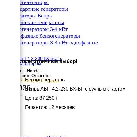
✔
Бензогенераторы
✔
Стандартные генераторы
✔
Генераторы Вепрь
✔
Российские генераторы
✔
Бензогенераторы 3-4 кВт
✔
Однофазные бензогенераторы
✔
Бензогенераторы 3-4 кВт однофазные
×
Вепрь АБП 4,2-230 ВХ-БСГ с
Вы сделали отличный выбор!
электростартером
Двигатель: Honda
Исполнение: Открытое
Бензогенераторы
3.9 кВт / Бензин / 1 фаза
129 926
Вепрь АБП 4,2-230 ВХ-БГ с ручным стартом
Размеры
Цена: 87 250
i
Длина
700 мм
Гарантия: 12 месяцев
Ширина
510 мм
Высота
570 мм
вес
43 кг