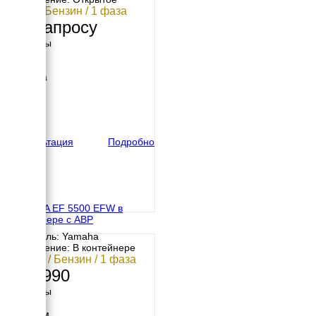
4 кВт / Бензин / 1 фаза
По запросу
Размеры
Длина
700 мм
Ширина
535 мм
Высота
570 мм
вес
72 кг
Консультация
Подробно
YAMAHA EF 5500 EFW в
контейнере с АВР
Двигатель: Yamaha
Исполнение: В контейнере
3.8 кВт / Бензин / 1 фаза
313 990
Размеры
Длина
1050 мм