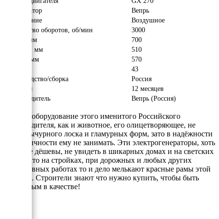
Модель двигателя
GX 270
Альтернатор
Вепрь
Охлаждение
Воздушное
Количество оборотов, об/мин
3000
Длина, мм
700
Ширина, мм
510
Высота, мм
570
Вес, кг
43
Производство/сборка
Россия
Гарантия
12 месяцев
Производитель
Вепрь (Россия)
Вепрь -
оборудование этого именитого Российского
производителя, как и животное, его олицетворяющее, не
имеет вычурного лоска и гламурных форм, зато в надёжности
и практичности ему не занимать. Эти электрогенераторы, хоть
они и не дёшевы, не увидеть в шикарных домах и на светских
дачах, зато на стройках, при дорожных и любых других
интенсивных работах то и дело мелькают красные рамы этой
техники. Строители знают что нужно купить, чтобы быть
уверенным в качестве!