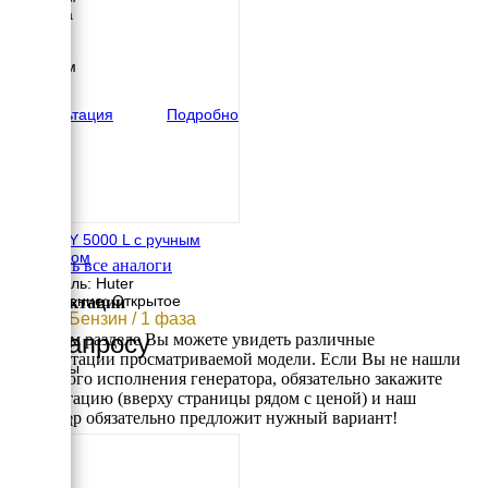
Ширина
700 мм
Высота
1000 мм
вес
170 кг
Консультация
Подробно
Huter DY 5000 L с ручным
стартером
Смотреть все аналоги
Двигатель: Huter
Исполнение: Открытое
Комплектации
4 кВт / Бензин / 1 фаза
По запросу
В данном разделе Вы можете увидеть различные
комплектации просматриваемой модели. Если Вы не нашли
Размеры
требуемого исполнения генератора, обязательно закажите
Длина
консультацию (вверху страницы рядом с ценой) и наш
700 мм
менеджер обязательно предложит нужный вариант!
Ширина
535 мм
Высота
570 мм
вес