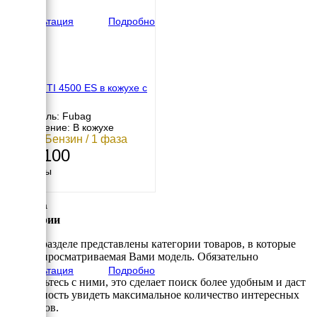
72 кг
Консультация
Подробно
FUBAG TI 4500 ES в кожухе с
АВР
Двигатель: Fubag
Исполнение: В кожухе
4 кВт / Бензин / 1 фаза
149 100
Размеры
Длина
610 мм
Ширина
450 мм
Категории
Высота
490 мм
В этом разделе представлены категории товаров, в которые
вес
входит просматриваемая Вами модель. Обязательно
48 кг
Консультация
Подробно
ознакомьтесь с ними, это сделает поиск более удобным и даст
возможность увидеть максимальное количество интересных
вариантов.