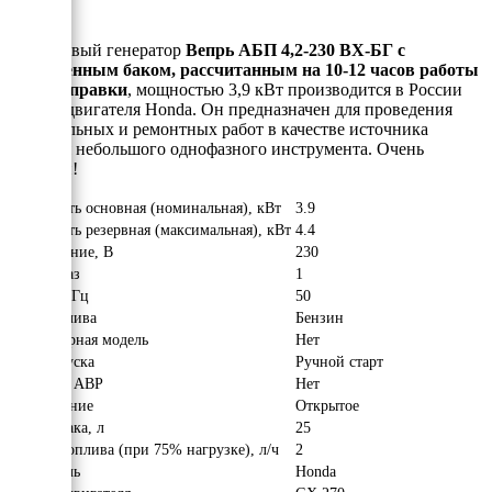
Бензиновый генератор
Вепрь АБП 4,2-230 ВХ-БГ с
увеличенным баком, рассчитанным на 10-12 часов работы
без дозаправки
, мощностью 3,9 кВт производится в России
на базе двигателя Honda. Он предназначен для проведения
строительных и ремонтных работ в качестве источника
питания небольшого однофазного инструмента. Очень
надёжен!
Мощность основная (номинальная), кВт
3.9
Мощность резервная (максимальная), кВт
4.4
Напряжение, В
230
Число фаз
1
Частота, Гц
50
Вид топлива
Бензин
Инверторная модель
Нет
Тип запуска
Ручной старт
Наличие АВР
Нет
Исполнение
Открытое
Объём бака, л
25
Расход топлива (при 75% нагрузке), л/ч
2
Двигатель
Honda