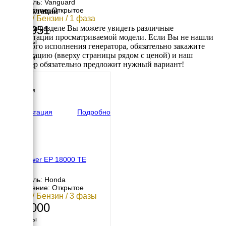
Двигатель: Vanguard
Исполнение: Открытое
Комплектации
16 кВт / Бензин / 1 фаза
465 951
В данном разделе Вы можете увидеть различные
комплектации просматриваемой модели. Если Вы не нашли
Размеры
требуемого исполнения генератора, обязательно закажите
Длина
консультацию (вверху страницы рядом с ценой) и наш
1010 мм
менеджер обязательно предложит нужный вариант!
Ширина
540 мм
Высота
1070 мм
вес
200 кг
Консультация
Подробно
Europower EP 18000 TE
Двигатель: Honda
Исполнение: Открытое
16 кВт / Бензин / 3 фазы
659 000
Размеры