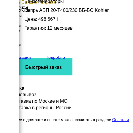
Бензогенераторы
16 кВт / Бензин / 1 фаза
465 951
Вепрь АБП 20-Т400/230 ВБ-БС Kohler
Размеры
Цена: 498 567
i
Длина
1010 мм
Гарантия: 12 месяцев
Ширина
540 мм
Высота
1070 мм
вес
200 кг
Консультация
Подробно
Быстрый заказ
Доставка
Самовывоз
Доставка по Москве и МО
Доставка в регионы России
Подробнее о доставке и оплате можно прочитать в разделе
Оплата и
доставка