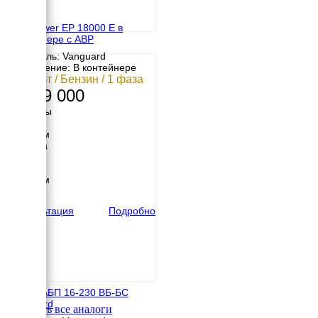
Europower EP 18000 E в
контейнере с АВР
Двигатель: Vanguard
Исполнение: В контейнере
16.2 кВт / Бензин / 1 фаза
1 229 000
Размеры
Длина
1600 мм
Ширина
900 мм
Высота
1250 мм
вес
338 кг
Консультация
Подробно
Вепрь АБП 16-230 ВБ-БС
Vanguard
Смотреть все аналоги