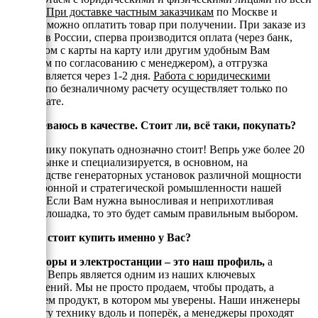
России.
При доставке частным заказчикам
по Москве и
области можно оплатить товар при получении. При заказе из
регионов России, сперва производится оплата (через банк,
переводом с карты на карту или другим удобным Вам
способом по согласованию с менеджером), а отгрузка
осуществляется через 1-2 дня.
Работа с юридическими
лицами
по безналичному расчету осуществляет только по
предоплате.
Я сомневаюсь в качестве. Стоит ли, всё таки, покупать?
Эту технику покупать однозначно стоит! Вепрь уже более 20
лет на рынке и специализируется, в основном, на
производстве генераторных установок различной мощности
для оборонной и стратегической ромышленности нашей
страны. Если Вам нужна выносливая и неприхотливая
рабочая лошадка, то это будет самым правильным выбором.
Почему стоит купить именно у Вас?
Генераторы и электростанции – это наш профиль,
а
техника Вепрь является одним из наших ключевых
направлений. Мы не просто продаем, чтобы продать, а
реализуем продукт, в котором мы уверены. Наши инженеры
знают эту технику вдоль и поперёк, а менеджеры проходят