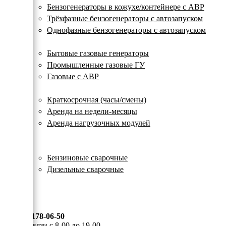
с
Бензогенераторы в кожухе/контейнере с АВР
автозапуском
Трёхфазные бензогенераторы с автозапуском
Однофазные бензогенераторы с автозапуском
Газовые генераторы
Бытовые газовые генераторы
Промышленные газовые ГУ
Газовые с АВР
Аренда генераторов
Краткосрочная (часы/смены)
Аренда на недели-месяцы
Аренда нагрузочных модулей
Электростанции бу
Сварочные генераторы
Бензиновые сварочные
Дизельные сварочные
ОПЛАТА И ДОСТАВКА
КОНТАКТЫ
8 (495) 178-06-50
Мы на связи с 8-00 до 19-00