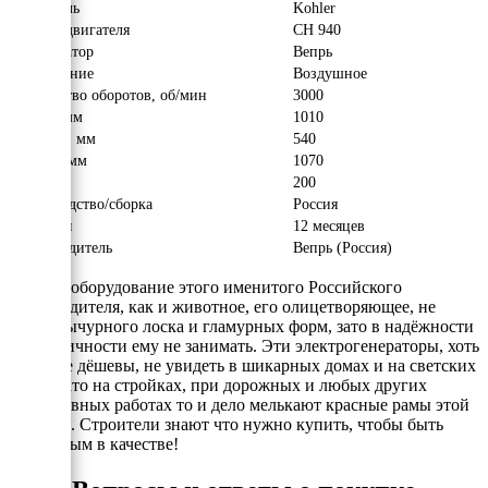
Двигатель
Kohler
Модель двигателя
CH 940
Альтернатор
Вепрь
Охлаждение
Воздушное
Количество оборотов, об/мин
3000
Длина, мм
1010
Ширина, мм
540
Высота, мм
1070
Вес, кг
200
Производство/сборка
Россия
Гарантия
12 месяцев
Производитель
Вепрь (Россия)
Вепрь -
оборудование этого именитого Российского
производителя, как и животное, его олицетворяющее, не
имеет вычурного лоска и гламурных форм, зато в надёжности
и практичности ему не занимать. Эти электрогенераторы, хоть
они и не дёшевы, не увидеть в шикарных домах и на светских
дачах, зато на стройках, при дорожных и любых других
интенсивных работах то и дело мелькают красные рамы этой
техники. Строители знают что нужно купить, чтобы быть
уверенным в качестве!