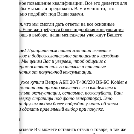
постоянное повышение квалификации. Всё это делается для
того, чтобы мы могли предложить Вам именно то, что
оптимально подойдёт под Ваши задачи.
Надеемся, что мы смогли дать ответы на все основные
вопросы. Если же требуется более подробная консультация
или помощь в выборе, наши менеджеры уже ждут Вашего
звонка.
Внимание!
Приоритетом нашей компании является
отзывчивое и доброжелательное отношение к каждому
клиенту. Мы ценим Вас и уверяем, чтоб общение с
менеджером оставит только тёплые и приятные
воспоминания от полученной консультации.
Если Вы уже купили
Вепрь АБП 20-Т400/230 ВБ-БС Kohler
в
нашей компании или просто являетесь его владельцем и
имеете опыт эксплуатации, оставьте, пожалуйста, Ваш
отзыв (вверху страницы под фото генератора). Это
поможет другим людям более подробно узнать об этом
товаре и сделать правильный выбор при покупке.
Отзывы
В этом разделе Вы можете оставить отзыв о товаре, а так же