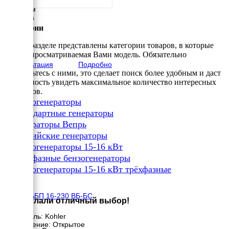
Длина
1020 мм
Ширина
550 мм
Категории
Высота
600 мм
В этом разделе представлены категории товаров, в которые
вес
входит просматриваемая Вами модель. Обязательно
165 кг
Консультация
Подробно
ознакомьтесь с ними, это сделает поиск более удобным и даст
возможность увидеть максимальное количество интересных
вариантов.
✔
Бензогенераторы
✔
Стандартные генераторы
✔
Генераторы Вепрь
✔
Российские генераторы
✔
Бензогенераторы 15-16 кВт
✔
Трёхфазные бензогенераторы
✔
Бензогенераторы 15-16 кВт трёхфазные
×
Вепрь АБП 16-230 ВБ-БС
Вы сделали отличный выбор!
Kohler
Двигатель: Kohler
Исполнение: Открытое