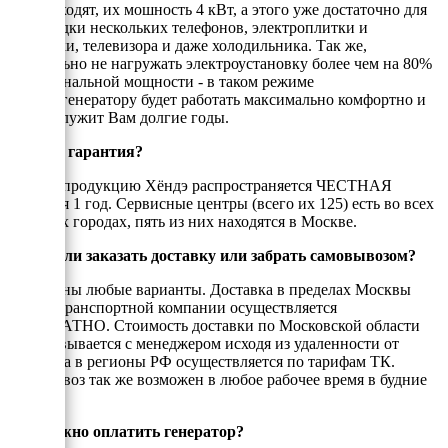
Да, подходят, их мошность 4 кВт, а этого уже достаточно для
подзарядки нескольких телефонов, электроплитки и
лампочки, телевизора и даже холодильника. Так же,
желательно не нагружать электроустановку более чем на 80%
от номинальной мощности - в таком режиме
электрогенератору будет работать максимально комфортно и
он прослужит Вам долгие годы.
Есть ли гарантия?
На всю продукцию Хёндэ распространяется ЧЕСТНАЯ
гарантия 1 год. Сервисные центры (всего их 125) есть во всех
крупных городах, пять из них находятся в Москве.
Можно ли заказать доставку или забрать самовывозом?
Возможны любые варианты. Доставка в пределах Москвы
или до транспортной компании осуществляется
БЕСПЛАТНО. Стоимость доставки по Московской области
согласовывается с менеджером исходя из удаленности от
МКАД, а в регионы РФ осуществляется по тарифам ТК.
Самовывоз так же возможен в любое рабочее время в будние
дни.
Как можно оплатить генератор?