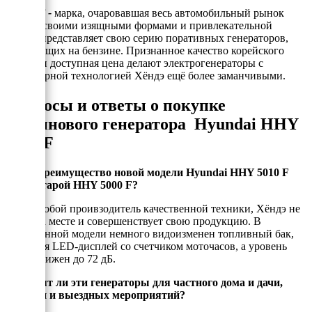
Hyundai -
марка, очаровавшая весь автомобильный рынок
России своими изящными формами и привлекательной
ценой, представляет свою серию поративных генераторов,
работающих на бензине. Признанное качество корейского
бренда и доступная цена делают электрогенераторы с
инверторной технологией Хёндэ ещё более заманчивыми.
Вопросы и ответы о покупке
бензинового генератора Hyundai HHY
5010 F
В чем преимущество новой модели Hyundai HHY 5010 F
перед старой HHY 5000 F?
Как и любой проивзодитель качественной техники, Хёндэ не
стоит на месте и совершенствует свою продукцию. В
обновленной модели немного видоизменен топливный бак,
появился LED-дисплей со счетчиком моточасов, а уровень
шума снижен до 72 дБ.
Подходят ли эти генераторы для частного дома и дачи,
стройки и выездных мероприятий?