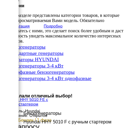
548 мм
Категории
Высота
493 мм
В этом разделе представлены категории товаров, в которые
вес
входит просматриваемая Вами модель. Обязательно
68 кг
Консультация
Подробно
ознакомьтесь с ними, это сделает поиск более удобным и даст
возможность увидеть максимальное количество интересных
вариантов.
✔
Бензогенераторы
✔
Стандартные генераторы
✔
Генераторы HYUNDAI
✔
Бензогенераторы 3-4 кВт
✔
Однофазные бензогенераторы
✔
Бензогенераторы 3-4 кВт однофазные
×
Вы сделали отличный выбор!
Hyundai HHY 5010 FE с
электростартером
Двигатель: Hyundai
Бензогенераторы
Исполнение: Открытое
4 кВт / Бензин / 1 фаза
Hyundai HHY 5010 F с ручным стартером
По запросу