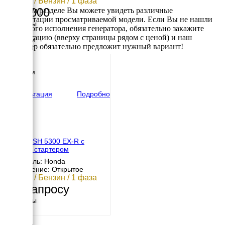
3.8 кВт / Бензин / 1 фаза
221 000
В данном разделе Вы можете увидеть различные
комплектации просматриваемой модели. Если Вы не нашли
Размеры
требуемого исполнения генератора, обязательно закажите
Длина
консультацию (вверху страницы рядом с ценой) и наш
1000 мм
менеджер обязательно предложит нужный вариант!
Ширина
800 мм
Высота
1000 мм
вес
140 кг
Консультация
Подробно
Elemax SH 5300 EX-R с
ручным стартером
Двигатель: Honda
Исполнение: Открытое
3.8 кВт / Бензин / 1 фаза
По запросу
Размеры
Длина
708 мм
Ширина