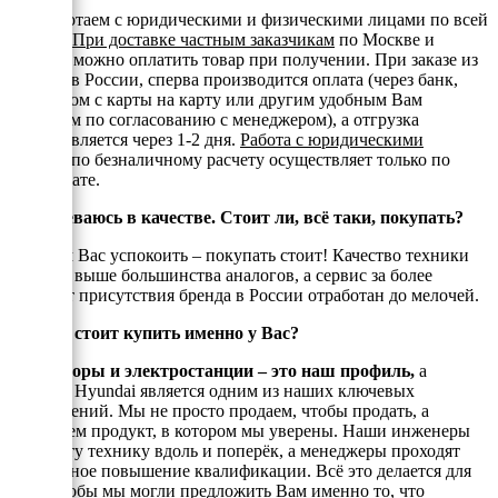
Мы работаем с юридическими и физическими лицами по всей
России.
При доставке частным заказчикам
по Москве и
области можно оплатить товар при получении. При заказе из
регионов России, сперва производится оплата (через банк,
переводом с карты на карту или другим удобным Вам
способом по согласованию с менеджером), а отгрузка
осуществляется через 1-2 дня.
Работа с юридическими
лицами
по безналичному расчету осуществляет только по
предоплате.
Я сомневаюсь в качестве. Стоит ли, всё таки, покупать?
Спешим Вас успокоить – покупать стоит! Качество техники
Hyundai выше большинства аналогов, а сервис за более
семи лет присутствия бренда в России отработан до мелочей.
Почему стоит купить именно у Вас?
Генераторы и электростанции – это наш профиль,
а
техника Hyundai является одним из наших ключевых
направлений. Мы не просто продаем, чтобы продать, а
реализуем продукт, в котором мы уверены. Наши инженеры
знают эту технику вдоль и поперёк, а менеджеры проходят
постоянное повышение квалификации. Всё это делается для
того, чтобы мы могли предложить Вам именно то, что