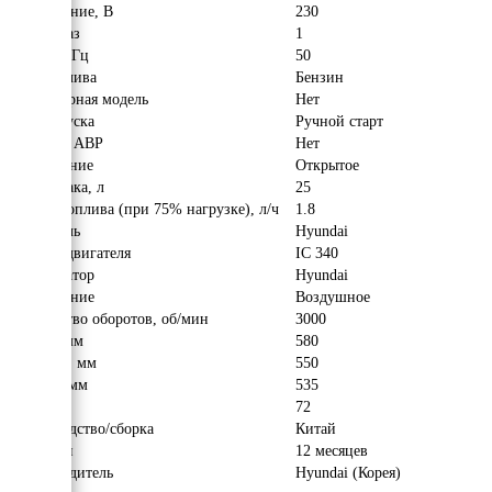
Напряжение, В
230
Число фаз
1
Частота, Гц
50
Вид топлива
Бензин
Инверторная модель
Нет
Тип запуска
Ручной старт
Наличие АВР
Нет
Исполнение
Открытое
Объём бака, л
25
Расход топлива (при 75% нагрузке), л/ч
1.8
Двигатель
Hyundai
Модель двигателя
IC 340
Альтернатор
Hyundai
Охлаждение
Воздушное
Количество оборотов, об/мин
3000
Длина, мм
580
Ширина, мм
550
Высота, мм
535
Вес, кг
72
Производство/сборка
Китай
Гарантия
12 месяцев
Производитель
Hyundai (Корея)