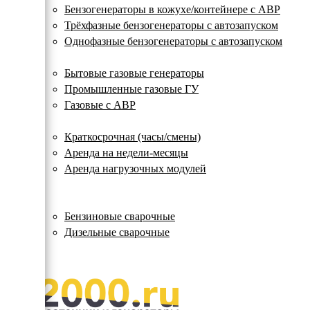
с
Бензогенераторы в кожухе/контейнере с АВР
автозапуском
Трёхфазные бензогенераторы с автозапуском
Однофазные бензогенераторы с автозапуском
Газовые генераторы
Бытовые газовые генераторы
Промышленные газовые ГУ
Газовые с АВР
Аренда генераторов
Краткосрочная (часы/смены)
Аренда на недели-месяцы
Аренда нагрузочных модулей
Электростанции бу
Сварочные генераторы
Бензиновые сварочные
Дизельные сварочные
ОПЛАТА И ДОСТАВКА
КОНТАКТЫ