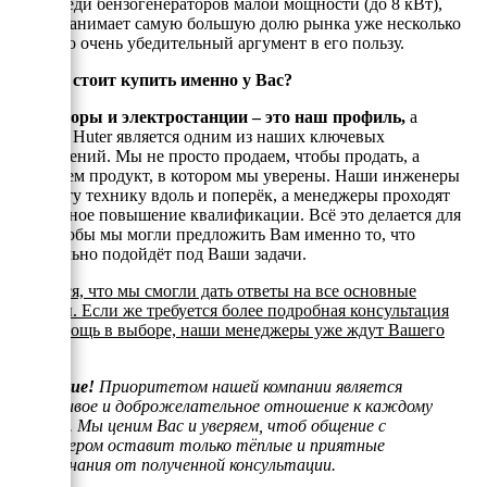
того, среди бензогенераторов малой мощности (до 8 кВт),
Хютер занимает самую большую долю рынка уже несколько
лет, а это очень убедительный аргумент в его пользу.
Почему стоит купить именно у Вас?
Генераторы и электростанции – это наш профиль,
а
техника Huter является одним из наших ключевых
направлений. Мы не просто продаем, чтобы продать, а
реализуем продукт, в котором мы уверены. Наши инженеры
знают эту технику вдоль и поперёк, а менеджеры проходят
постоянное повышение квалификации. Всё это делается для
того, чтобы мы могли предложить Вам именно то, что
оптимально подойдёт под Ваши задачи.
Надеемся, что мы смогли дать ответы на все основные
вопросы. Если же требуется более подробная консультация
или помощь в выборе, наши менеджеры уже ждут Вашего
звонка.
Внимание!
Приоритетом нашей компании является
отзывчивое и доброжелательное отношение к каждому
клиенту. Мы ценим Вас и уверяем, чтоб общение с
менеджером оставит только тёплые и приятные
воспоминания от полученной консультации.