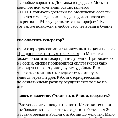
Возможны любые варианты. Доставка в пределах Москвы
или до транспортной компании осуществляется
БЕСПЛАТНО. Стоимость доставки по Московской области
согласовывается с менеджером исходя из удаленности от
МКАД, а в регионы РФ осуществляется по тарифам ТК.
Самовывоз так же возможен в любое рабочее время в будние
дни.
Как можно оплатить генератор?
Мы работаем с юридическими и физическими лицами по всей
России.
При доставке частным заказчикам
по Москве и
области можно оплатить товар при получении. При заказе из
регионов России, сперва производится оплата (через банк,
переводом с карты на карту или другим удобным Вам
способом по согласованию с менеджером), а отгрузка
осуществляется через 1-2 дня.
Работа с юридическими
лицами
по безналичному расчету осуществляет только по
предоплате.
Я сомневаюсь в качестве. Стоит ли, всё таки, покупать?
Спешим Вас успокоить – покупать стоит! Качество техники
Huter выше большинства аналогов, а сервис за более чем 20
лет присутствия бренда в России отработан до мелочей. Мало