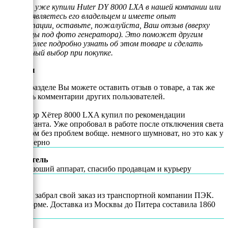
Если Вы уже купили Huter DY 8000 LXA в нашей компании или
просто являетесь его владельцем и имеете опыт
эксплуатации, оставьте, пожалуйста, Ваш отзыв (вверху
страницы под фото генератора). Это поможет другим
людям более подробно узнать об этом товаре и сделать
правильный выбор при покупке.
Отзывы
В этом разделе Вы можете оставить отзыв о товаре, а так же
почитать комментарии других пользователей.
Оганез
Генератор Хётер 8000 LXA купил по рекомендации
консультанта. Уже опробовал в работе после отключения света
Тянет дом без проблем вобще. немного шумноват, но это как у
всех наверно
Покупатель
Да, хоршоший аппарат, спасибо продавцам и курьеру
Иван
Сегодня забрал свой заказ из транспортной компании ПЭК.
Всё в норме. Доставка из Москвы до Питера составила 1860
рублей.