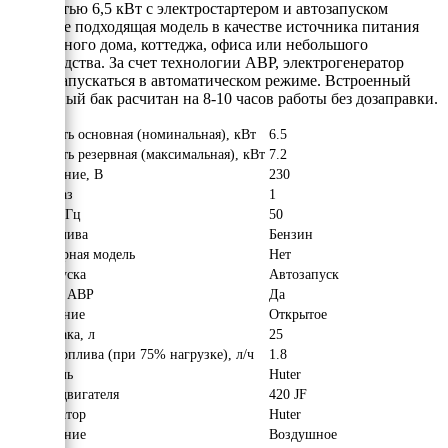
мощностью 6,5 кВт с электростартером и автозапуском
наиболее подходящая модель в качестве источника питания
для частного дома, коттеджа, офиса или небольшого
производства. За счет технологии АВР, электрогенератор
может запускаться в автоматическом режиме. Встроенный
топливный бак расчитан на 8-10 часов работы без дозаправки.
Мощность основная (номинальная), кВт
6.5
Мощность резервная (максимальная), кВт
7.2
Напряжение, В
230
Число фаз
1
Частота, Гц
50
Вид топлива
Бензин
Инверторная модель
Нет
Тип запуска
Автозапуск
Наличие АВР
Да
Исполнение
Открытое
Объём бака, л
25
Расход топлива (при 75% нагрузке), л/ч
1.8
Двигатель
Huter
Модель двигателя
420 JF
Альтернатор
Huter
Охлаждение
Воздушное