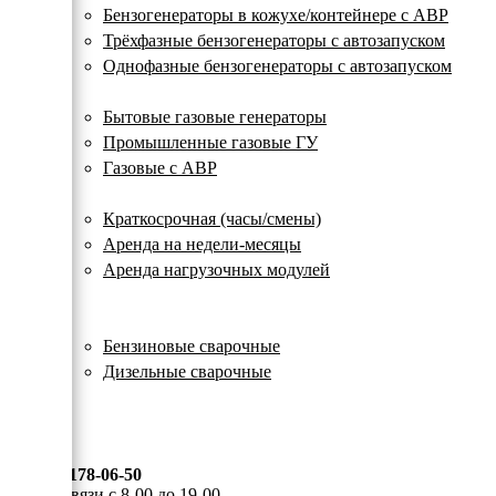
с
Бензогенераторы в кожухе/контейнере с АВР
автозапуском
Трёхфазные бензогенераторы с автозапуском
Однофазные бензогенераторы с автозапуском
Газовые генераторы
Бытовые газовые генераторы
Промышленные газовые ГУ
Газовые с АВР
Аренда генераторов
Краткосрочная (часы/смены)
Аренда на недели-месяцы
Аренда нагрузочных модулей
Электростанции бу
Сварочные генераторы
Бензиновые сварочные
Дизельные сварочные
ОПЛАТА И ДОСТАВКА
КОНТАКТЫ
8 (495) 178-06-50
Мы на связи с 8-00 до 19-00