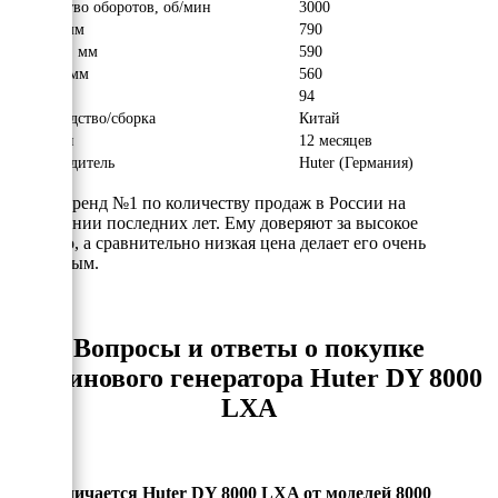
Количество оборотов, об/мин
3000
Длина, мм
790
Ширина, мм
590
Высота, мм
560
Вес, кг
94
Производство/сборка
Китай
Гарантия
12 месяцев
Производитель
Huter (Германия)
Huter - бренд №1 по количеству продаж в России на
протяжении последних лет. Ему доверяют за высокое
качество, а сравнительно низкая цена делает его очень
доступным.
Вопросы и ответы о покупке
бензинового генератора Huter DY 8000
LXA
Чем отличается Huter DY 8000 LXA от моделей 8000