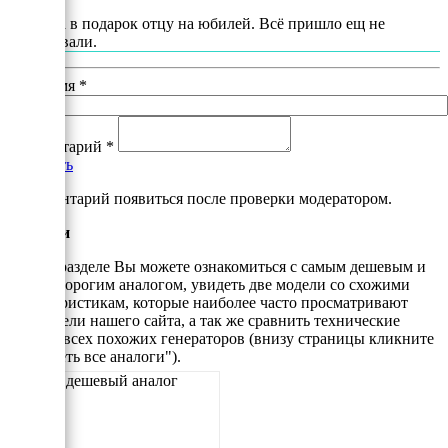
София
Заказала в подарок отцу на юбилей. Всё пришло ещ не
тестировали.
Ваше имя
*
Комментарий
*
Добавить
*Комментарий появиться после проверки модератором.
Аналоги
В этом разделе Вы можете ознакомиться с самым дешевым и
самым дорогим аналогом, увидеть две модели со схожими
характеристикам, которые наиболее часто просматривают
посетители нашего сайта, а так же сравнить технические
данные всех похожих генераторов (внизу страницы кликните
"Смотреть все аналоги").
Самый дешевый аналог