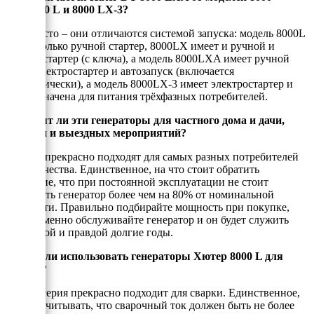
LX, 8000 L и 8000 LX-3?
Всё просто – они отличаются системой запуска: модель 8000L
имеет только ручной стартер, 8000LX имеет и ручной и
электростартер (с ключа), а модель 8000LXA имеет ручной
старт, электростартер и автозапуск (включается
автоматически), а модель 8000LX-3 имеет электростартер и
предназначена для питания трёхфазных потребителей.
Подходят ли эти генераторы для частного дома и дачи,
стройки и выездных мероприятий?
Да, они прекрасно подходят для самых разных потребителей
электричества. Единственное, на что стоит обратить
внимание, что при постоянной эксплуатации не стоит
нагружать генератор более чем на 80% от номинальной
мощности. Правильно подбирайте мощность при покупке,
своевременно обслуживайте генератор и он будет служить
Вам верой и правдой долгие годы.
Можно ли использовать генераторы Хютер 8000 L для
сварки?
Да, эта серия прекрасно подходит для сварки. Единственное,
нужно учитывать, что сварочный ток должен быть не более