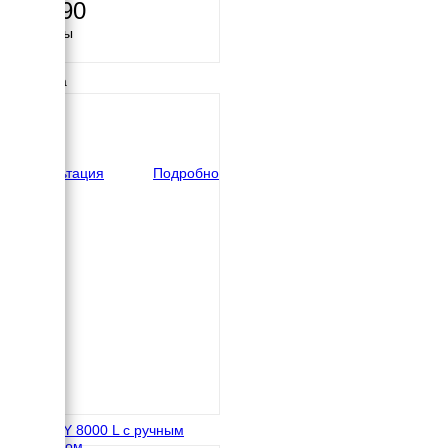
61 290
Размеры
Длина
790 мм
Ширина
590 мм
Высота
560 мм
вес
94 кг
Консультация
Подробно
Huter DY 8000 L с ручным
стартером