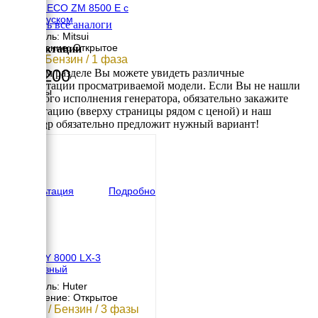
MITSUI ECO ZM 8500 E с
автозапуском
Смотреть все аналоги
Двигатель: Mitsui
Исполнение: Открытое
Комплектации
7 кВт / Бензин / 1 фаза
140 200
В данном разделе Вы можете увидеть различные
комплектации просматриваемой модели. Если Вы не нашли
Размеры
требуемого исполнения генератора, обязательно закажите
Длина
консультацию (вверху страницы рядом с ценой) и наш
725 мм
менеджер обязательно предложит нужный вариант!
Ширина
550 мм
Высота
610 мм
вес
90 кг
Консультация
Подробно
Huter DY 8000 LX-3
трёхфазный
Двигатель: Huter
Исполнение: Открытое
6.5 кВт / Бензин / 3 фазы