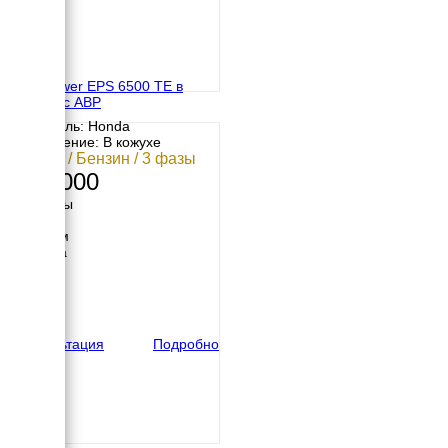
Europower EPS 6500 TE в
кожухе с АВР
Двигатель: Honda
Исполнение: В кожухе
6.5 кВт / Бензин / 3 фазы
789 000
Размеры
Длина
1100 мм
Ширина
560 мм
Высота
560 мм
вес
150 кг
Консультация
Подробно