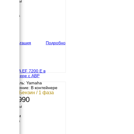
Размеры
Длина
700 мм
Ширина
535 мм
Высота
570 мм
вес
89 кг
Консультация
Подробно
YAMAHA EF 7200 E в
контейнере с АВР
Двигатель: Yamaha
Исполнение: В контейнере
5 кВт / Бензин / 1 фаза
384 990
Размеры
Длина
1050 мм
Ширина
700 мм
Высота