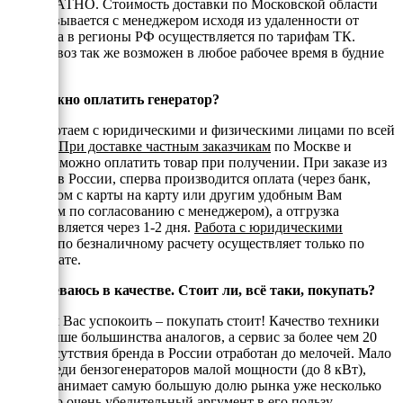
БЕСПЛАТНО. Стоимость доставки по Московской области
согласовывается с менеджером исходя из удаленности от
МКАД, а в регионы РФ осуществляется по тарифам ТК.
Самовывоз так же возможен в любое рабочее время в будние
дни.
Как можно оплатить генератор?
Мы работаем с юридическими и физическими лицами по всей
России.
При доставке частным заказчикам
по Москве и
области можно оплатить товар при получении. При заказе из
регионов России, сперва производится оплата (через банк,
переводом с карты на карту или другим удобным Вам
способом по согласованию с менеджером), а отгрузка
осуществляется через 1-2 дня.
Работа с юридическими
лицами
по безналичному расчету осуществляет только по
предоплате.
Я сомневаюсь в качестве. Стоит ли, всё таки, покупать?
Спешим Вас успокоить – покупать стоит! Качество техники
Huter выше большинства аналогов, а сервис за более чем 20
лет присутствия бренда в России отработан до мелочей. Мало
того, среди бензогенераторов малой мощности (до 8 кВт),
Хютер занимает самую большую долю рынка уже несколько
лет, а это очень убедительный аргумент в его пользу.