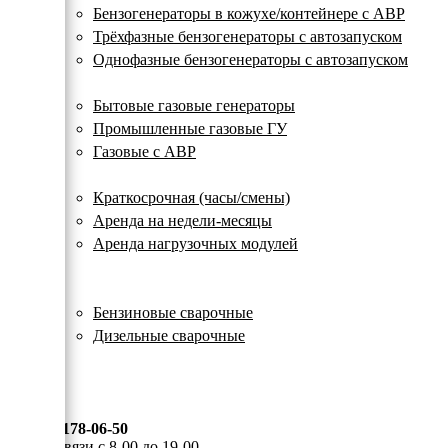
с
Бензогенераторы в кожухе/контейнере с АВР
автозапуском
Трёхфазные бензогенераторы с автозапуском
Однофазные бензогенераторы с автозапуском
Газовые генераторы
Бытовые газовые генераторы
Промышленные газовые ГУ
Газовые с АВР
Аренда генераторов
Краткосрочная (часы/смены)
Аренда на недели-месяцы
Аренда нагрузочных модулей
Электростанции бу
Сварочные генераторы
Бензиновые сварочные
Дизельные сварочные
ОПЛАТА И ДОСТАВКА
КОНТАКТЫ
8 (495) 178-06-50
Мы на связи с 8-00 до 19-00