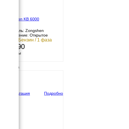
Zongshen KB 6000
Двигатель: Zongshen
Исполнение: Открытое
5 кВт / Бензин / 1 фаза
64 990
Размеры
Длина
700 мм
Ширина
530 мм
Высота
590 мм
вес
79 кг
Консультация
Подробно