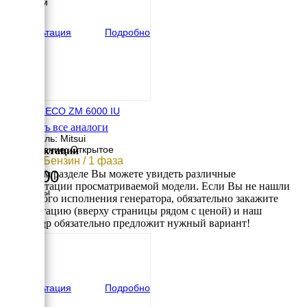
1000 мм
вес
175 кг
Консультация
Подробно
MITSUI ECO ZM 6000 IU
Смотреть все аналоги
Двигатель: Mitsui
Исполнение: Открытое
Комплектации
5 кВт / Бензин / 1 фаза
98 900
В данном разделе Вы можете увидеть различные
комплектации просматриваемой модели. Если Вы не нашли
Размеры
требуемого исполнения генератора, обязательно закажите
Длина
консультацию (вверху страницы рядом с ценой) и наш
645 мм
менеджер обязательно предложит нужный вариант!
Ширина
500 мм
Высота
525 мм
вес
52 кг
Консультация
Подробно