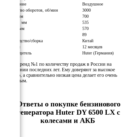
Охлаждение
Воздушное
Количество оборотов, об/мин
3000
Длина, мм
700
Ширина, мм
535
Высота, мм
570
Вес, кг
89
Производство/сборка
Китай
Гарантия
12 месяцев
Производитель
Huter (Германия)
Huter - бренд №1 по количеству продаж в России на
протяжении последних лет. Ему доверяют за высокое
качество, а сравнительно низкая цена делает его очень
доступным.
Ответы о покупке бензинового
генератора Huter DY 6500 LX c
колесами и АКБ