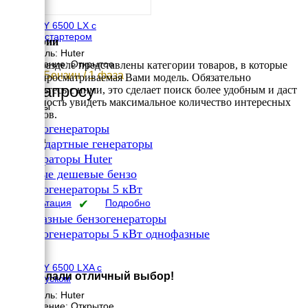
Huter DY 6500 LX с
электростартером
Категории
Двигатель: Huter
Исполнение: Открытое
В этом разделе представлены категории товаров, в которые
5 кВт / Бензин / 1 фаза
входит просматриваемая Вами модель. Обязательно
По запросу
ознакомьтесь с ними, это сделает поиск более удобным и даст
возможность увидеть максимальное количество интересных
Размеры
вариантов.
Длина
✔
Бензогенераторы
700 мм
Ширина
✔
Стандартные генераторы
535 мм
✔
Генераторы Huter
Высота
✔
570 мм
Самые дешевые бензо
вес
✔
Бензогенераторы 5 кВт
89 кг
Консультация
✔
Подробно
Однофазные бензогенераторы
✔
Бензогенераторы 5 кВт однофазные
×
Huter DY 6500 LXA с
Вы сделали отличный выбор!
автозапуском
Двигатель: Huter
Исполнение: Открытое