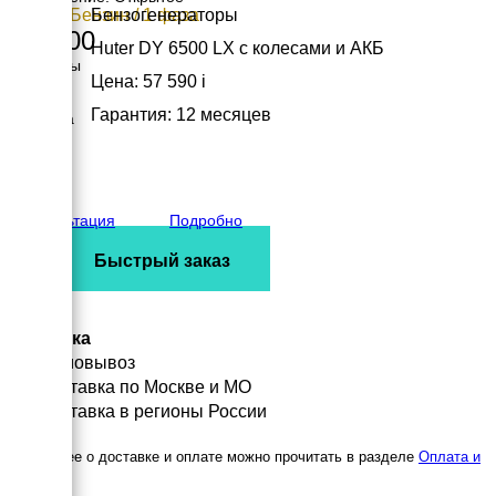
5 кВт / Бензин / 1 фаза
Бензогенераторы
71 200
Huter DY 6500 LX с колесами и АКБ
Размеры
Цена: 57 590
i
Длина
700 мм
Гарантия: 12 месяцев
Ширина
535 мм
Высота
570 мм
вес
89 кг
Консультация
Подробно
Быстрый заказ
Доставка
Самовывоз
Доставка по Москве и МО
Доставка в регионы России
Подробнее о доставке и оплате можно прочитать в разделе
Оплата и
доставка