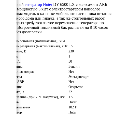
Бензиновый
генератор Huter
DY 6500 LX с колесами и АКБ
рабочей мощностью 5 кВт с электростартером наиболее
подходящая модель в качестве мобильного источника питания
для частного дома или гаража, а так же стоительных работ,
при которых требуется частое перемещение генератора по
объекту. Встроенный топливный бак расчитан на 8-10 часов
работы без дозаправки.
Мощность основная (номинальная), кВт
5
Мощность резервная (максимальная), кВт
5.5
Напряжение, В
230
Число фаз
1
Частота, Гц
50
Вид топлива
Бензин
Инверторная модель
Нет
Тип запуска
Электростарт
Наличие АВР
Нет
Исполнение
Открытое
Объём бака, л
22
Расход топлива (при 75% нагрузке), л/ч
1.5
Двигатель
Huter
Модель двигателя
182 F
Альтернатор
Huter