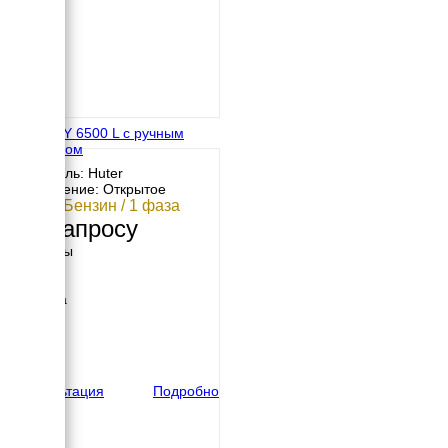
Huter DY 6500 L с ручным
стартером
Двигатель: Huter
Исполнение: Открытое
5 кВт / Бензин / 1 фаза
По запросу
Размеры
Длина
700 мм
Ширина
535 мм
Высота
570 мм
вес
89 кг
Консультация
Подробно