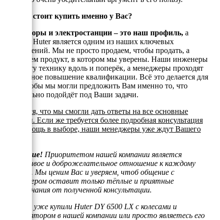
Почему стоит купить именно у Вас?
Генераторы и электростанции – это наш профиль,
а
техника Huter является одним из наших ключевых
направлений. Мы не просто продаем, чтобы продать, а
реализуем продукт, в котором мы уверены. Наши инженеры
знают эту технику вдоль и поперёк, а менеджеры проходят
постоянное повышение квалификации. Всё это делается для
того, чтобы мы могли предложить Вам именно то, что
оптимально подойдёт под Ваши задачи.
Надеемся, что мы смогли дать ответы на все основные
вопросы. Если же требуется более подробная консультация
или помощь в выборе, наши менеджеры уже ждут Вашего
звонка.
Внимание!
Приоритетом нашей компании является
отзывчивое и доброжелательное отношение к каждому
клиенту. Мы ценим Вас и уверяем, чтоб общение с
менеджером оставит только тёплые и приятные
воспоминания от полученной консультации.
Если Вы уже купили Huter DY 6500 LX с колесами и
аккумулятором в нашей компании или просто являетесь его