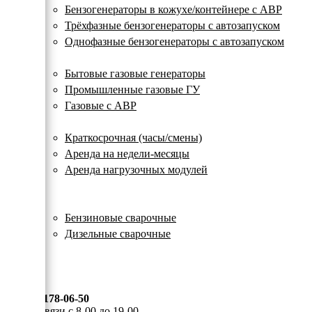
с
Бензогенераторы в кожухе/контейнере с АВР
автозапуском
Трёхфазные бензогенераторы с автозапуском
Однофазные бензогенераторы с автозапуском
Газовые генераторы
Бытовые газовые генераторы
Промышленные газовые ГУ
Газовые с АВР
Аренда генераторов
Краткосрочная (часы/смены)
Аренда на недели-месяцы
Аренда нагрузочных модулей
Электростанции бу
Сварочные генераторы
Бензиновые сварочные
Дизельные сварочные
ОПЛАТА И ДОСТАВКА
КОНТАКТЫ
8 (495) 178-06-50
Мы на связи с 8-00 до 19-00