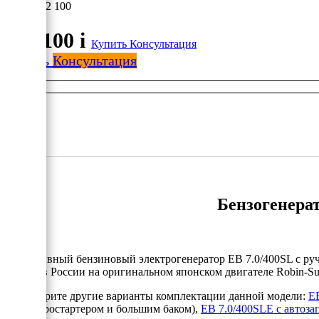
112 100
112 100
i
Купить
Консультация
Купить
Консультация
Бензогенерат
Портативный бензиновый электрогенератор EB 7.0/400SL с ру
собран в России на оригинальном японском двигателе Robin-Su
Рассмотрите другие варианты комплектации данной модели:
EB
(с электростартером и большим баком),
EB 7.0/400SLE с автоз