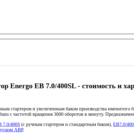
ор Energo EB 7.0/400SL - стоимость и х
чным стартером и увеличенным баком производства именитого 
baru с частотой вращения 3000 оборотов в минуту. Предназначе
 7.0/400S
(с ручным стартером и стандартным баком),
EB7.0/40
апуском АВР
.