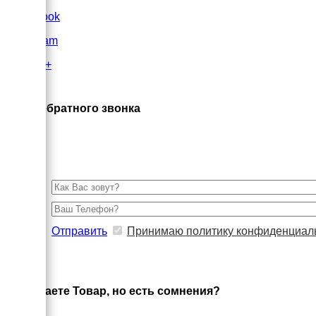
FaceBook
Instagram
Google+
×
Заказ обратного звонка
Отправить
Принимаю политику конфиденциал
×
Выбираете Товар, но есть сомнения?