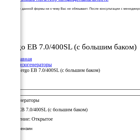
Заполнение данной формы ни к чему Вас не обязывает. После консультации с менеджер
×
Товары
Energo EB 7.0/400SL (с большим баком)
Главная
Бензогенераторы
Energo EB 7.0/400SL (с большим баком)
+
+
Бензогенераторы
Energo EB 7.0/400SL (с большим баком)
Исполнение:
Открытое
5.4 кВт/Бензин