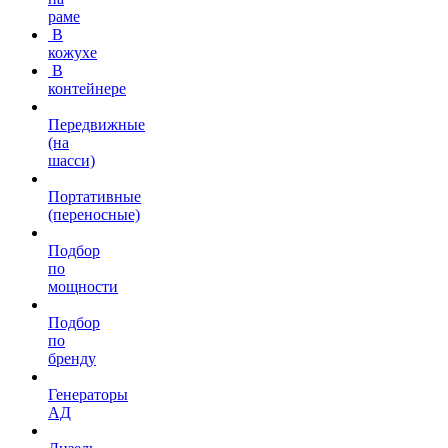
раме
В
кожухе
В
контейнере
Передвижные
(на
шасси)
Портативные
(переносные)
Подбор
по
мощности
Подбор
по
бренду
Генераторы
АД