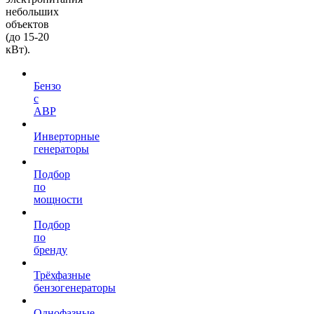
небольших
объектов
(до 15-20
кВт).
Бензо
с
АВР
Инверторные
генераторы
Подбор
по
мощности
Подбор
по
бренду
Трёхфазные
бензогенераторы
Однофазные