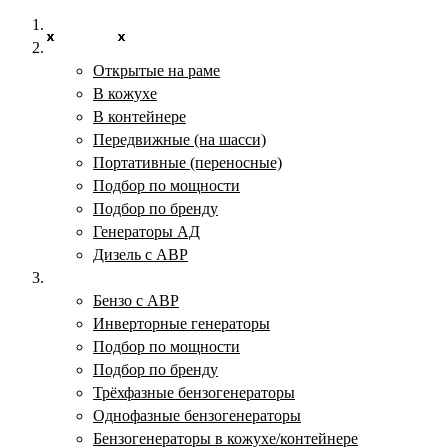
Главная
X
x
x
x
x
x
x
x
x
x
x
x
x
x
x
x
x
x
x
x
x
x
Дизельные электростанции
Открытые на раме
В кожухе
В контейнере
Передвижные (на шасси)
Портативные (переносные)
Подбор по мощности
Подбор по бренду
Генераторы АД
Дизель с АВР
Бензогенераторы
Бензо с АВР
Инверторные генераторы
Подбор по мощности
Подбор по бренду
Трёхфазные бензогенераторы
Однофазные бензогенераторы
Бензогенераторы в кожухе/контейнере