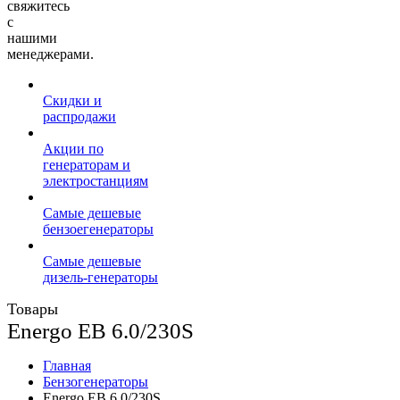
свяжитесь
с
нашими
менеджерами.
Скидки и
распродажи
Акции по
генераторам и
электростанциям
Самые дешевые
бензоегенераторы
Самые дешевые
дизель-генераторы
Товары
Energo EB 6.0/230S
Главная
Бензогенераторы
Energo EB 6.0/230S