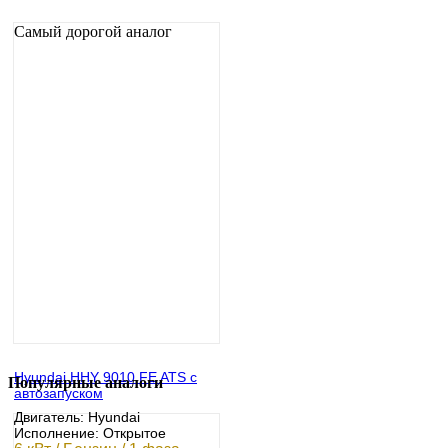
Самый дорогой аналог
Hyundai HHY 9010 FE ATS с
Популярные аналоги
автозапуском
Двигатель: Hyundai
Исполнение: Открытое