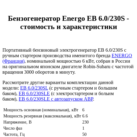
Бензогенератор Energo EB 6.0/230S -
стоимость и характеристики
Портативный бензиновый электрогенератор EB 6.0/230S с
ручным стартером производства именитого бренда
ENERGO
(Франция)
, номинальной мощностью 6 кВт, собран в России
на оригинальном японском двигателе Robin-Subaru с частотой
вращения 3000 оборотов в минуту.
Рассмотрите другие варианты комплектации данной
модели:
EB 6.0/230SL
(с ручным стартером и большим
баком),
EB 6.0/230SLE
(с электростартером и больим
баком),
EB 6.0/230SLE с автозапуском АВР
.
Мощность основная (номинальная), кВт
6
Мощность резервная (максимальная), кВт
6.6
Напряжение, В
230
Число фаз
1
Частота, Гц
50