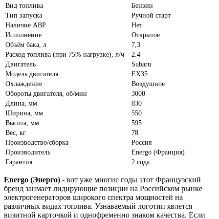
Вид топлива
Бензин
Тип запуска
Ручной старт
Наличие АВР
Нет
Исполнение
Открытое
Объём бака, л
7,3
Расход топлива (при 75% нагрузке), л/ч
2.4
Двигатель
Subaru
Модель двигателя
EX35
Охлаждение
Воздушное
Обороты двигателя, об/мин
3000
Длина, мм
830
Ширина, мм
550
Высота, мм
595
Вес, кг
78
Производство/сборка
Россия
Производитель
Energo (Франция)
Гарантия
2 года
Energo (Энерго)
- вот уже многие годы этот Французский
бренд занмает лидирующие позиции на Российском рынке
электрогенераторов широкого спектра мощностей на
различных видах топлива. Узнаваемый логотип явлется
визитной карточкой и однофременно знаком качества. Если