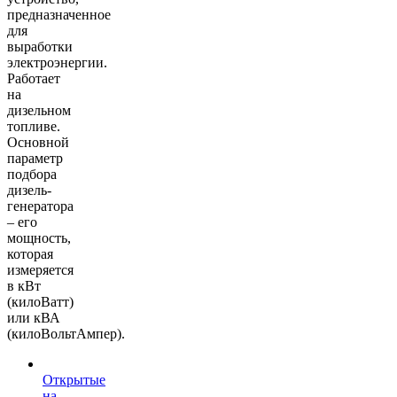
предназначенное
для
выработки
электроэнергии.
Работает
на
дизельном
топливе.
Основной
параметр
подбора
дизель-
генератора
– его
мощность,
которая
измеряется
в кВт
(килоВатт)
или кВА
(килоВольтАмпер).
Открытые
на