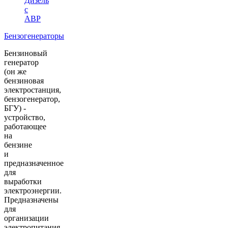
Дизель
с
АВР
Бензогенераторы
Бензиновый
генератор
(он же
бензиновая
электростанция,
бензогенератор,
БГУ) -
устройство,
работающее
на
бензине
и
предназначенное
для
выработки
электроэнергии.
Предназначены
для
организации
электропитания