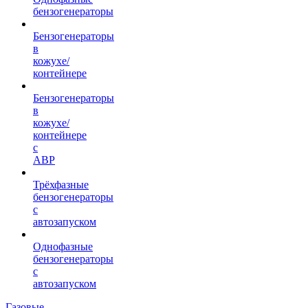
бензогенераторы
Бензогенераторы
в
кожухе/
контейнере
Бензогенераторы
в
кожухе/
контейнере
с
АВР
Трёхфазные
бензогенераторы
с
автозапуском
Однофазные
бензогенераторы
с
автозапуском
Газовые