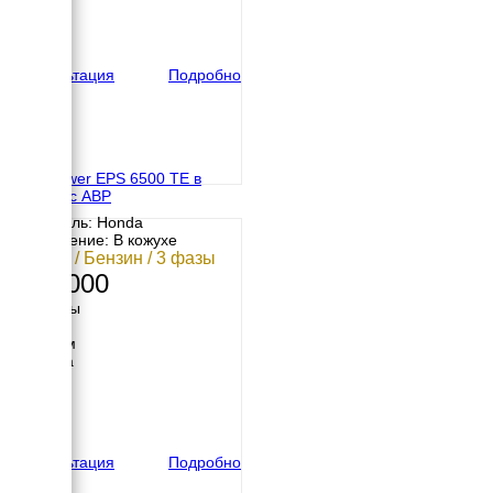
Высота
560 мм
вес
94 кг
Консультация
Подробно
Europower EPS 6500 TE в
кожухе с АВР
Двигатель: Honda
Исполнение: В кожухе
6.5 кВт / Бензин / 3 фазы
789 000
Размеры
Длина
1100 мм
Ширина
560 мм
Высота
560 мм
вес
150 кг
Консультация
Подробно