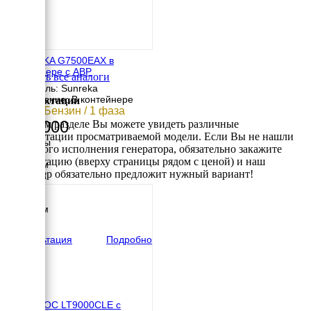
SUNREKA G7500EAX в
контейнере с АВР
Смотреть все аналоги
Двигатель: Sunreka
Исполнение: В контейнере
Комплектации
7 кВт / Бензин / 1 фаза
235 000
В данном разделе Вы можете увидеть различные
комплектации просматриваемой модели. Если Вы не нашли
Размеры
требуемого исполнения генератора, обязательно закажите
Длина
консультацию (вверху страницы рядом с ценой) и наш
1000 мм
менеджер обязательно предложит нужный вариант!
Ширина
800 мм
Высота
1000 мм
вес
142 кг
Консультация
Подробно
АМПЕРОС LT9000CLE с