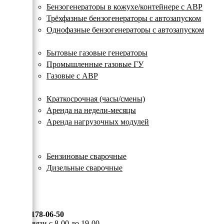
с
Бензогенераторы в кожухе/контейнере с АВР
автозапуском
Трёхфазные бензогенераторы с автозапуском
Однофазные бензогенераторы с автозапуском
Газовые генераторы
Бытовые газовые генераторы
Промышленные газовые ГУ
Газовые с АВР
Аренда генераторов
Краткосрочная (часы/смены)
Аренда на недели-месяцы
Аренда нагрузочных модулей
Электростанции бу
Сварочные генераторы
Бензиновые сварочные
Дизельные сварочные
ОПЛАТА И ДОСТАВКА
КОНТАКТЫ
8 (495) 178-06-50
Мы на связи с 8-00 до 19-00