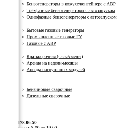
с
Бензогенераторы в кожухе/контейнере с АВР
автозапуском
Трёхфазные бензогенераторы с автозапуском
Однофазные бензогенераторы с автозапуском
Газовые генераторы
Бытовые газовые генераторы
Промышленные газовые ГУ
Газовые с АВР
Аренда генераторов
Краткосрочная (часы/смены)
Аренда на недели-месяцы
Аренда нагрузочных модулей
Электростанции бу
Сварочные генераторы
Бензиновые сварочные
Дизельные сварочные
ОПЛАТА И ДОСТАВКА
КОНТАКТЫ
8 (495) 178-06-50
Мы на связи с 8-00 до 19-00