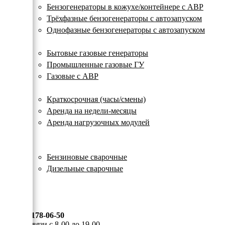
с
Бензогенераторы в кожухе/контейнере с АВР
автозапуском
Трёхфазные бензогенераторы с автозапуском
Однофазные бензогенераторы с автозапуском
Газовые генераторы
Бытовые газовые генераторы
Промышленные газовые ГУ
Газовые с АВР
Аренда генераторов
Краткосрочная (часы/смены)
Аренда на недели-месяцы
Аренда нагрузочных модулей
Электростанции бу
Сварочные генераторы
Бензиновые сварочные
Дизельные сварочные
ОПЛАТА И ДОСТАВКА
КОНТАКТЫ
8 (495) 178-06-50
Мы на связи с 8-00 до 19-00