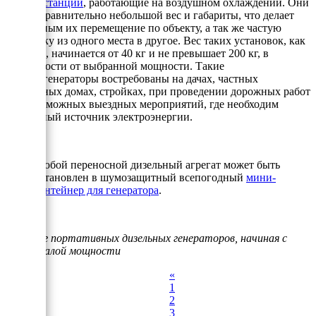
электростанции
, работающие на воздушном охлаждении. Они
имеют сравнительно небольшой вес и габариты, что делает
возможным их перемещение по объекту, а так же частую
перевозку из одного места в другое. Вес таких установок, как
правило, начинается от 40 кг и не превышает 200 кг, в
зависимости от выбранной мощности. Такие
электрогенераторы востребованы на дачах, частных
загородных домах, стройках, при проведении дорожных работ
и всевозможных выездных мероприятий, где необходим
мобильный источник электроэнергии.
Любой переносной дизельный агрегат может быть
установлен в шумозащитный всепогодный
мини-
контейнер для генератора
.
Каталог портативных дизельных генераторов, начиная с
самой малой мощности
«
1
2
3