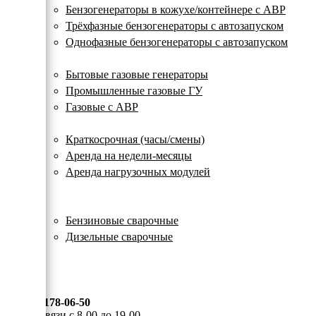
с
Бензогенераторы в кожухе/контейнере с АВР
автозапуском
Трёхфазные бензогенераторы с автозапуском
Однофазные бензогенераторы с автозапуском
Газовые генераторы
Бытовые газовые генераторы
Промышленные газовые ГУ
Газовые с АВР
Аренда генераторов
Краткосрочная (часы/смены)
Аренда на недели-месяцы
Аренда нагрузочных модулей
Электростанции бу
Сварочные генераторы
Бензиновые сварочные
Дизельные сварочные
ОПЛАТА И ДОСТАВКА
КОНТАКТЫ
8 (495) 178-06-50
Мы на связи с 8-00 до 19-00