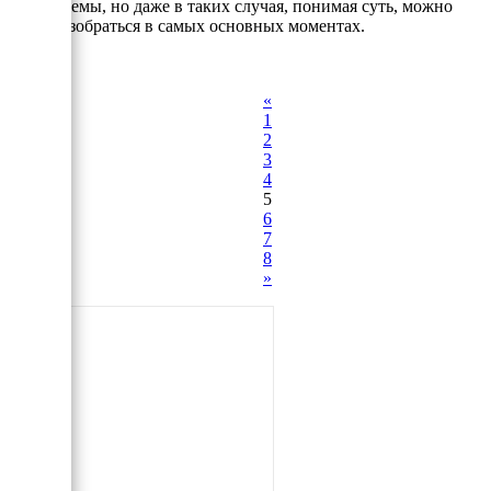
выше схемы, но даже в таких случая, понимая суть, можно
будет разобраться в самых основных моментах.
«
1
2
3
4
5
6
7
8
»