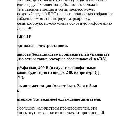
нет очереди из других клиентов (обычно такое можно
наблюдать в сезонные месцы и тогда процесс может
затянуться до 1-2 недель).ДЭС на шаси, полностью собранные
в России обычно имеют стандарную маркировку,
расшифровав которую, можно узнать основную информацию
об оборудовании.
ЭД-ХХ-Т400-1Р
ЭД - передвижная электростанция,
ХХ - мощность (большинство производителей указывает
её в кВт, но есть и такие, которые обозначают её в кВА),
Т400 - Трёхфазная, 400 В (в случае с обнофазными
установками, будет просто цифра 230, например ЭД-
ХХ-230-2Р),
1 - степень автоматизации (может быть 2-ая и 3-ья
степени),
Р - радиаторное (т.е. водяное) охлаждение двигателя.
В связи с большим количеством производителей, эти
обозначения могут несколько отличаться от приведенной