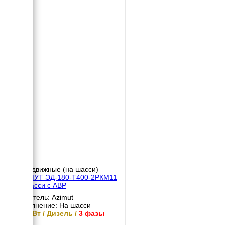
Передвижные (на шасси)
АЗИМУТ ЭД-180-Т400-2РКМ11
на шасси с АВР
Двигатель: Azimut
Исполнение: На шасси
180 кВт / Дизель /
3 фазы