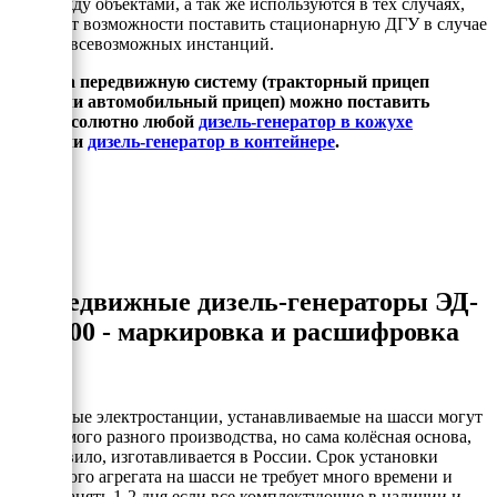
или между объектами, а так же используются в тех случаях,
когда нет возможности поставить стационарную ДГУ в случае
запрета всевозможных инстанций.
На передвижную систему (тракторный прицеп
или автомобильный прицеп) можно поставить
абсолютно любой
дизель-генератор в кожухе
или
дизель-генератор в контейнере
.
Передвижные дизель-генераторы ЭД-
Т400 - маркировка и расшифровка
Дизельные электростанции, устанавливаемые на шасси могут
быть самого разного производства, но сама колёсная основа,
как правило, изготавливается в России. Срок установки
дизельного агрегата на шасси не требует много времени и
может занять 1-2 дня если все комплектующие в наличии и