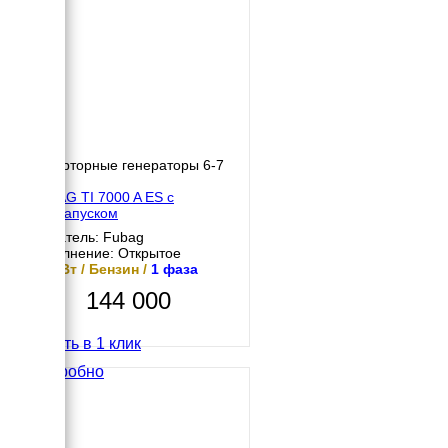
Инверторные генераторы 6-7
кВт
FUBAG TI 7000 A ES с
автозапуском
Двигатель: Fubag
Исполнение: Открытое
6.5 кВт / Бензин /
1 фаза
144 000
Купить в 1 клик
Подробно