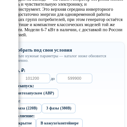
повесить и чувствительную электронику, и
электроинструмент. Это верхняя середина инверторного
класса: достаточно энергии для одновременной работы
нескольких групп потребителей, при этом генератор остаётся
заметно тише и компактнее классических моделей той же
мощности. Модели 6-7 кВт в наличии, с доставкой по России
и гарантией.
Подобрать под свои условия
Отметьте нужные параметры — каталог ниже обновится
мгновенно.
Цена, ₽:
от
до
Автозапуск:
С автозапуском (АВР)
Фаза:
1 фаза (220В)
3 фазы (380В)
Исполнение:
Открытое
В кожухе/контейнере