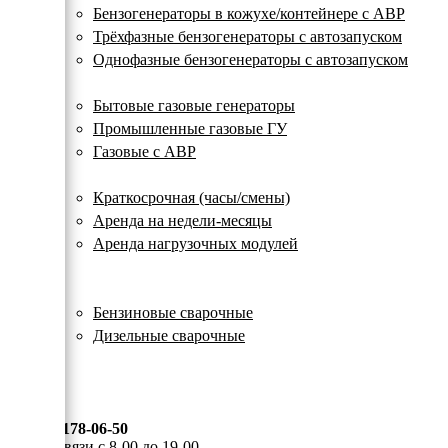
с
Бензогенераторы в кожухе/контейнере с АВР
автозапуском
Трёхфазные бензогенераторы с автозапуском
Однофазные бензогенераторы с автозапуском
Газовые генераторы
Бытовые газовые генераторы
Промышленные газовые ГУ
Газовые с АВР
Аренда генераторов
Краткосрочная (часы/смены)
Аренда на недели-месяцы
Аренда нагрузочных модулей
Электростанции бу
Сварочные генераторы
Бензиновые сварочные
Дизельные сварочные
ОПЛАТА И ДОСТАВКА
КОНТАКТЫ
8 (495) 178-06-50
Мы на связи с 8-00 до 19-00