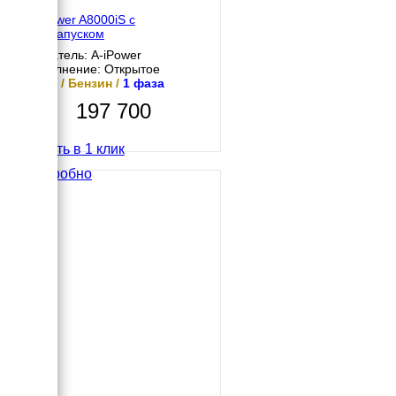
кВт
A-iPower A8000iS с
автозапуском
Двигатель: A-iPower
Исполнение: Открытое
7 кВт / Бензин /
1 фаза
197 700
Купить в 1 клик
Подробно