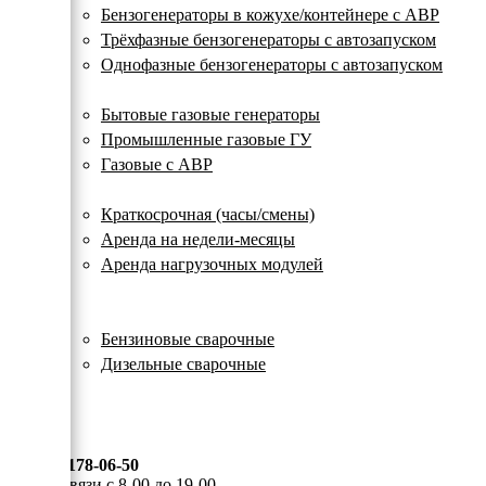
с
Бензогенераторы в кожухе/контейнере с АВР
автозапуском
Трёхфазные бензогенераторы с автозапуском
Однофазные бензогенераторы с автозапуском
Газовые генераторы
Бытовые газовые генераторы
Промышленные газовые ГУ
Газовые с АВР
Аренда генераторов
Краткосрочная (часы/смены)
Аренда на недели-месяцы
Аренда нагрузочных модулей
Электростанции бу
Сварочные генераторы
Бензиновые сварочные
Дизельные сварочные
ОПЛАТА И ДОСТАВКА
КОНТАКТЫ
8 (495) 178-06-50
Мы на связи с 8-00 до 19-00