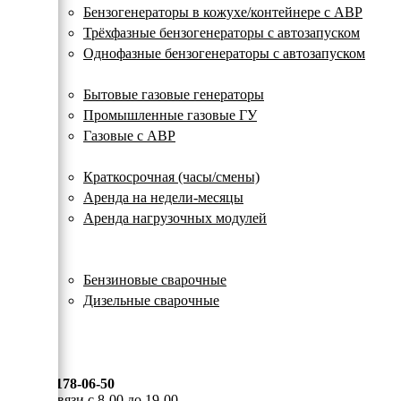
с
Бензогенераторы в кожухе/контейнере с АВР
автозапуском
Трёхфазные бензогенераторы с автозапуском
Однофазные бензогенераторы с автозапуском
Газовые генераторы
Бытовые газовые генераторы
Промышленные газовые ГУ
Газовые с АВР
Аренда генераторов
Краткосрочная (часы/смены)
Аренда на недели-месяцы
Аренда нагрузочных модулей
Электростанции бу
Сварочные генераторы
Бензиновые сварочные
Дизельные сварочные
ОПЛАТА И ДОСТАВКА
КОНТАКТЫ
8 (495) 178-06-50
Мы на связи с 8-00 до 19-00