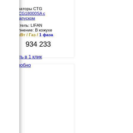
Генераторы CTG
CTG CG18000SA с
автозапуском
Двигатель: LIFAN
Исполнение: В кожухе
14.5 кВт / Газ /
1 фаза
934 233
Купить в 1 клик
Подробно