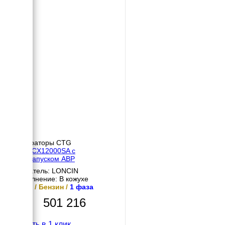
Генераторы CTG
CTG CX12000SA с
автозапуском АВР
Двигатель: LONCIN
Исполнение: В кожухе
9 кВт / Бензин /
1 фаза
501 216
Купить в 1 клик