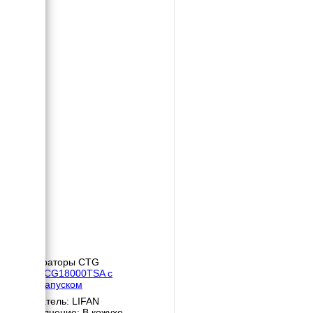
Генераторы CTG
CTG CG18000TSA с
автозапуском
Двигатель: LIFAN
Исполнение: В кожухе