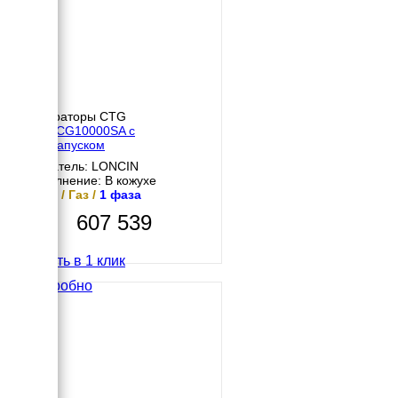
Генераторы CTG
CTG CG10000SA с
автозапуском
Двигатель: LONCIN
Исполнение: В кожухе
8 кВт / Газ /
1 фаза
607 539
Купить в 1 клик
Подробно