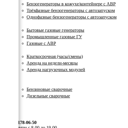
с
Бензогенераторы в кожухе/контейнере с АВР
автозапуском
Трёхфазные бензогенераторы с автозапуском
Однофазные бензогенераторы с автозапуском
Газовые генераторы
Бытовые газовые генераторы
Промышленные газовые ГУ
Газовые с АВР
Аренда генераторов
Краткосрочная (часы/смены)
Аренда на недели-месяцы
Аренда нагрузочных модулей
Электростанции бу
Сварочные генераторы
Бензиновые сварочные
Дизельные сварочные
ОПЛАТА И ДОСТАВКА
КОНТАКТЫ
8 (495) 178-06-50
Мы на связи с 8-00 до 19-00