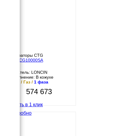
Генераторы CTG
CTG CG10000SA
Двигатель: LONCIN
Исполнение: В кожухе
8 кВт / Газ /
1 фаза
574 673
Купить в 1 клик
Подробно