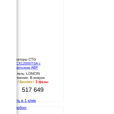
Генераторы CTG
CTG CX12000TSA с
автозапуском АВР
Двигатель: LONCIN
Исполнение: В кожухе
9 кВт / Бензин /
3 фазы
517 649
Купить в 1 клик
Подробно