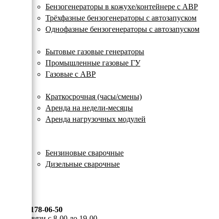
с
Бензогенераторы в кожухе/контейнере с АВР
автозапуском
Трёхфазные бензогенераторы с автозапуском
Однофазные бензогенераторы с автозапуском
Газовые генераторы
Бытовые газовые генераторы
Промышленные газовые ГУ
Газовые с АВР
Аренда генераторов
Краткосрочная (часы/смены)
Аренда на недели-месяцы
Аренда нагрузочных модулей
Электростанции бу
Сварочные генераторы
Бензиновые сварочные
Дизельные сварочные
ОПЛАТА И ДОСТАВКА
КОНТАКТЫ
8 (495) 178-06-50
Мы на связи с 8-00 до 19-00