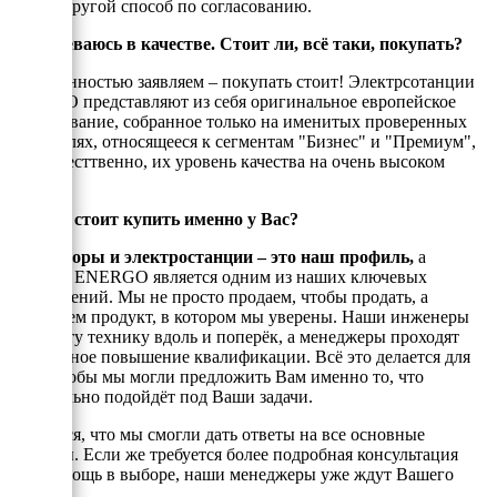
любой другой способ по согласованию.
Я сомневаюсь в качестве. Стоит ли, всё таки, покупать?
С уверенностью заявляем – покупать стоит! Электрсотанции
ЭНЕРГО представляют из себя оригинальное европейское
оборудование, собранное только на именитых проверенных
двигателях, относящееся к сегментам "Бизнес" и "Премиум",
а, ссотвесттвенно, их уровень качества на очень высоком
уровне!
Почему стоит купить именно у Вас?
Генераторы и электростанции – это наш профиль,
а
техника ENERGO является одним из наших ключевых
направлений. Мы не просто продаем, чтобы продать, а
реализуем продукт, в котором мы уверены. Наши инженеры
знают эту технику вдоль и поперёк, а менеджеры проходят
постоянное повышение квалификации. Всё это делается для
того, чтобы мы могли предложить Вам именно то, что
оптимально подойдёт под Ваши задачи.
Надеемся, что мы смогли дать ответы на все основные
вопросы. Если же требуется более подробная консультация
или помощь в выборе, наши менеджеры уже ждут Вашего
звонка.