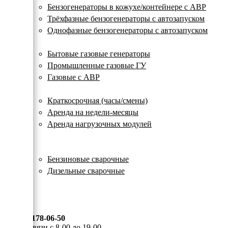
с
Бензогенераторы в кожухе/контейнере с АВР
автозапуском
Трёхфазные бензогенераторы с автозапуском
Однофазные бензогенераторы с автозапуском
Газовые генераторы
Бытовые газовые генераторы
Промышленные газовые ГУ
Газовые с АВР
Аренда генераторов
Краткосрочная (часы/смены)
Аренда на недели-месяцы
Аренда нагрузочных модулей
Электростанции бу
Сварочные генераторы
Бензиновые сварочные
Дизельные сварочные
ОПЛАТА И ДОСТАВКА
КОНТАКТЫ
8 (495) 178-06-50
Мы на связи с 8-00 до 19-00