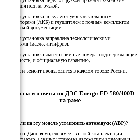
- Каждая установка перед отгрузкой проходит заводские
испытания под нагрузкой,
- Каждая установка передается укопмлектованным
аккумулторами (АКБ) и глушителем с полным комплектом
технической документации,
- Каждая установка заправлена технологическими
жидкостями (масло, антифриз),
- Каждая установка имеет серийные номера, подтверждающие
подлинность, и официальную гарантию,
- Сервис и ремонт производится в каждом городе России.
Вопросы и ответы по ДЭС Energo ED 580/400D
на раме
Можно ли на эту модель установить автозапуск (АВР)?
Да, можно. Данная модель имеет в своей комплектации
электростартер, а значит установка автоматики возможна и