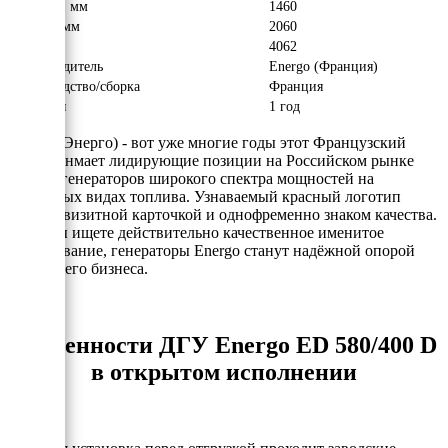
Ширина, мм
1460
Высота, мм
2060
Вес, кг
4062
Производитель
Energo (Франция)
Производство/сборка
Франция
Гарантия
1 год
Energo (Энерго) - вот уже многие годы этот Французский
бренд занмает лидирующие позиции на Российском рынке
электрогенераторов широкого спектра мощностей на
различных видах топлива. Узнаваемый красный логотип
явлется визитной карточкой и однофременно знаком качества.
Если Вы ищете действительно качественное именитое
оборудование, генераторы Energo станут надёжной опорой
для Вашего бизнеса.
Особенности ДГУ Energo ED 580/400 D
в открытом исполнении