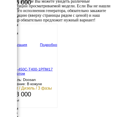
3 765 000
В данном разделе Вы можете увидеть различные
комплектации просматриваемой модели. Если Вы не нашли
Размеры
требуемого исполнения генератора, обязательно закажите
Длина
консультацию (вверху страницы рядом с ценой) и наш
6000 мм
менеджер обязательно предложит нужный вариант!
Ширина
2300 мм
Высота
2500 мм
вес
8300 кг
Консультация
Подробно
ТСС АД-450С-Т400-1РПМ17
под капотом
Двигатель: Doosan
Исполнение: В кожухе
450 кВт / Дизель / 3 фазы
3 568 000
Размеры
Длина
4200 мм
Ширина
2020 мм