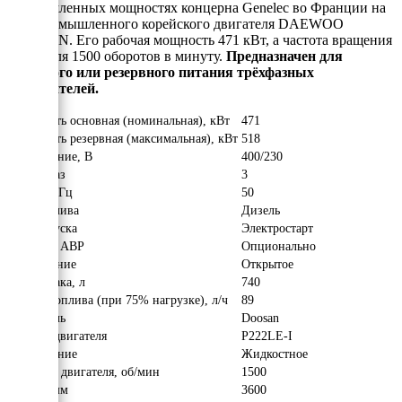
промышленных мощностях концерна Genelec во Франции на
базе промышленного корейского двигателя DAEWOO
DOOSAN. Его рабочая мощность 471 кВт, а частота вращения
двигателя 1500 оборотов в минуту.
Предназначен для
основного или резервного питания трёхфазных
потребителей.
Мощность основная (номинальная), кВт
471
Мощность резервная (максимальная), кВт
518
Напряжение, В
400/230
Число фаз
3
Частота, Гц
50
Вид топлива
Дизель
Тип запуска
Электростарт
Наличие АВР
Опционально
Исполнение
Открытое
Объём бака, л
740
Расход топлива (при 75% нагрузке), л/ч
89
Двигатель
Doosan
Модель двигателя
P222LE-I
Охлаждение
Жидкостное
Обороты двигателя, об/мин
1500
Длина, мм
3600