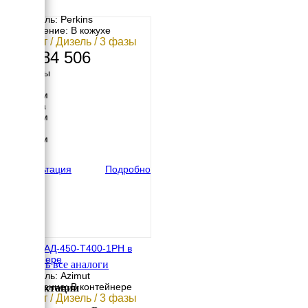
Двигатель: Perkins
Исполнение: В кожухе
480 кВт / Дизель / 3 фазы
12 584 506
Размеры
Длина
5320 мм
Ширина
1920 мм
Высота
2289 мм
вес
5694 кг
Консультация
Подробно
Азимут АД-450-Т400-1РН в
контейнере
Смотреть все аналоги
Двигатель: Azimut
Исполнение: В контейнере
Комплектации
450 кВт / Дизель / 3 фазы