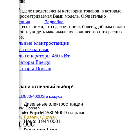
Категории
Высота
2320 мм
В этом разделе представлены категории товаров, в которые
вес
входит просматриваемая Вами модель. Обязательно
3580 кг
Консультация
Подробно
ознакомьтесь с ними, это сделает поиск более удобным и даст
возможность увидеть максимальное количество интересных
вариантов.
✔
Дизельные электростанции
✔
Открытые на раме
✔
Дизель генераторы 450 кВт
✔
Генераторы Energo
✔
Генераторы Doosan
×
Вы сделали отличный выбор!
Energo ED580/400DS в кожухе
Дизельные электростанции
Двигатель: Doosan
Energo ED580/400D на раме
Исполнение: В кожухе
471 кВт / Дизель / 3 фазы
Цена: 3 944 000
i
4 801 000